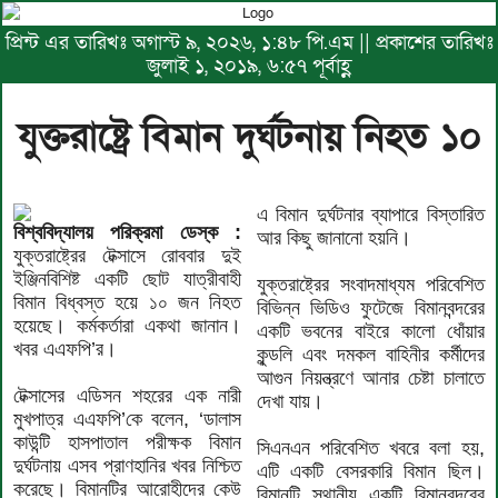
প্রিন্ট এর তারিখঃ অগাস্ট ৯, ২০২৬, ১:৪৮ পি.এম || প্রকাশের তারিখঃ
জুলাই ১, ২০১৯, ৬:৫৭ পূর্বাহ্ণ
যুক্তরাষ্ট্রে বিমান দুর্ঘটনায় নিহত ১০
এ বিমান দুর্ঘটনার ব্যাপারে বিস্তারিত
বিশ্ববিদ্যালয় পরিক্রমা ডেস্ক :
আর কিছু জানানো হয়নি।
যুক্তরাষ্ট্রের টেক্সাসে রোববার দুই
ইঞ্জিনবিশিষ্ট একটি ছোট যাত্রীবাহী
যুক্তরাষ্ট্রের সংবাদমাধ্যম পরিবেশিত
বিমান বিধ্বস্ত হয়ে ১০ জন নিহত
বিভিন্ন ভিডিও ফুটেজে বিমানবন্দরের
হয়েছে। কর্মকর্তারা একথা জানান।
একটি ভবনের বাইরে কালো ধোঁয়ার
খবর এএফপি’র।
কুন্ডলি এবং দমকল বাহিনীর কর্মীদের
আগুন নিয়ন্ত্রণে আনার চেষ্টা চালাতে
টেক্সাসের এডিসন শহরের এক নারী
দেখা যায়।
মুখপাত্র এএফপি’কে বলেন, ‘ডালাস
কাউন্টি হাসপাতাল পরীক্ষক বিমান
সিএনএন পরিবেশিত খবরে বলা হয়,
দুর্ঘটনায় এসব প্রাণহানির খবর নিশ্চিত
এটি একটি বেসরকারি বিমান ছিল।
করেছে। বিমানটির আরোহীদের কেউ
বিমানটি স্থানীয় একটি বিমানবন্দরের