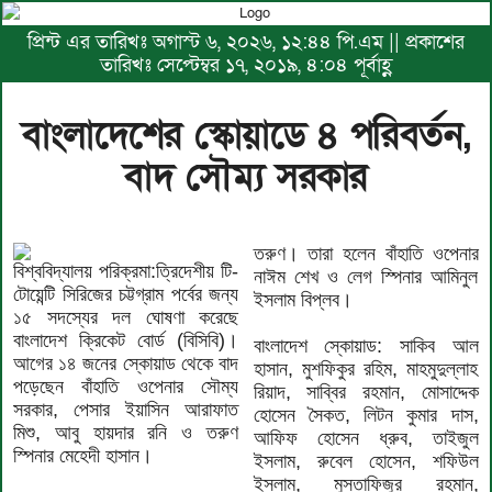
প্রিন্ট এর তারিখঃ অগাস্ট ৬, ২০২৬, ১২:৪৪ পি.এম || প্রকাশের
তারিখঃ সেপ্টেম্বর ১৭, ২০১৯, ৪:০৪ পূর্বাহ্ণ
বাংলাদেশের স্কোয়াডে ৪ পরিবর্তন,
বাদ সৌম্য সরকার
তরুণ। তারা হলেন বাঁহাতি ওপেনার
বিশ্ববিদ্যালয় পরিক্রমা:ত্রিদেশীয় টি-
নাঈম শেখ ও লেগ স্পিনার আমিনুল
টোয়েন্টি সিরিজের চট্টগ্রাম পর্বের জন্য
ইসলাম বিপ্লব।
১৫ সদস্যের দল ঘোষণা করেছে
বাংলাদেশ ক্রিকেট বোর্ড (বিসিবি)।
বাংলাদেশ স্কোয়াড: সাকিব আল
আগের ১৪ জনের স্কোয়াড থেকে বাদ
হাসান, মুশফিকুর রহিম, মাহমুদুল্লাহ
পড়েছেন বাঁহাতি ওপেনার সৌম্য
রিয়াদ, সাব্বির রহমান, মোসাদ্দেক
সরকার, পেসার ইয়াসিন আরাফাত
হোসেন সৈকত, লিটন কুমার দাস,
মিশু, আবু হায়দার রনি ও তরুণ
আফিফ হোসেন ধ্রুব, তাইজুল
স্পিনার মেহেদী হাসান।
ইসলাম, রুবেল হোসেন, শফিউল
ইসলাম, মুস্তাফিজুর রহমান,