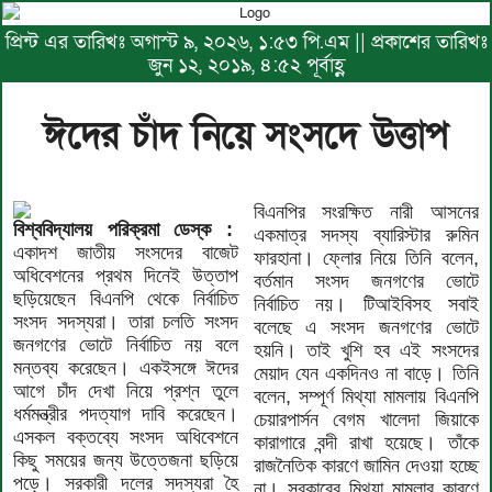
প্রিন্ট এর তারিখঃ অগাস্ট ৯, ২০২৬, ১:৫৩ পি.এম || প্রকাশের তারিখঃ
জুন ১২, ২০১৯, ৪:৫২ পূর্বাহ্ণ
ঈদের চাঁদ নিয়ে সংসদে উত্তাপ
বিএনপির সংরক্ষিত নারী আসনের
বিশ্ববিদ্যালয় পরিক্রমা ডেস্ক :
একমাত্র সদস্য ব্যারিস্টার রুমিন
একাদশ জাতীয় সংসদের বাজেট
ফারহানা। ফ্লোর নিয়ে তিনি বলেন,
অধিবেশনের প্রথম দিনেই উত্তাপ
বর্তমান সংসদ জনগণের ভোটে
ছড়িয়েছেন বিএনপি থেকে নির্বাচিত
নির্বাচিত নয়। টিআইবিসহ সবাই
সংসদ সদস্যরা। তারা চলতি সংসদ
বলেছে এ সংসদ জনগণের ভোটে
জনগণের ভোটে নির্বাচিত নয় বলে
হয়নি। তাই খুশি হব এই সংসদের
মন্তব্য করেছেন। একইসঙ্গে ঈদের
মেয়াদ যেন একদিনও না বাড়ে। তিনি
আগে চাঁদ দেখা নিয়ে প্রশ্ন তুলে
বলেন, সম্পূর্ণ মিথ্যা মামলায় বিএনপি
ধর্মমন্ত্রীর পদত্যাগ দাবি করেছেন।
চেয়ারপার্সন বেগম খালেদা জিয়াকে
এসকল বক্তব্যে সংসদ অধিবেশনে
কারাগারে বন্দী রাখা হয়েছে। তাঁকে
কিছু সময়ের জন্য উত্তেজনা ছড়িয়ে
রাজনৈতিক কারণে জামিন দেওয়া হচ্ছে
পড়ে। সরকারী দলের সদস্যরা হৈ
না। সরকারের মিথ্যা মামলার কারণে