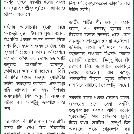
প্রশ্ন তুললে সরকারি দলের সংসদ
নিয়ে দায়িত্বপ্রাপ্তদের তড়িঘড়ি করা
সদস্যরা এর তীব্র প্রতিবাদ জানায় ও
উচিত হয়নি।
হট্টগোল শুরু হয়।
জাতীয় পার্টির পীর ফজলুর রহমান
সর্বশেষ আলোচনার সুযোগ নিয়ে
বলেন, ৭৫ বঙ্গবন্ধু হত্যার পর
রেলমন্ত্রী নুরুল ইসলাম সুজন বলেন,
জিয়াউর রহমান ক্ষমতায় এসে দেশে
বিএনপির একজন সংসদ সদস্য নিজে
মদ-জুয়ার লাইসেন্স দেওয়া হয়েছিল।
শপথ নিয়ে বর্তমান সংসদ যে বৈধ, তার
জঙ্গিবাদ, বাংলা ভাই-শায়খ আবদুর
প্রমাণ দিয়েছেন। আবার অধিবেশনে
রহমানদের তৎপরতা বিএনপি আমলে
সংসদকে অবৈধ বলে দেশের ১৬ কোটি
দেশবাসী দেখেছে। কিন্তু ঈদে চাঁদ
মানুষকে অপমাণিত করেছেন,
দেখানো নিয়ে জনগণকে ভোগান্তি
ভোটারদের অবমাননা করেছেন। তিনি
দেওয়া হয়েছে। আর রূপপুর
বিএনপির সংসদ সদস্য ব্যারিস্টার
পারমানবিক বিদ্যুত কেন্দ্রে বালিশের
রুমিন ফারহানার বক্তব্য এক্সপাঞ্জের
দাম নিয়ে সারাদেশে তোলপাড় চলছে।
দাবি জানান। এ সময় স্পিকার
কার্যপ্রণালী বিধি অনুযায়ী সংসদকে
সরকারি দলের পংকজ দেবনাথ বলেন,
অবৈধ বলা অংশটুকু এক্সপাঞ্জ করে
জনমতের চাপে সেনা সমর্থিত
দেন।
তত্ত্বাবধায়ক সরকার এদিন বর্তমান
প্রধানমন্ত্রী শেখ হাসিনাকে মুক্তি
এর আগে বিএনপির হারুন অর রশিদ
দিতে বাধ্য হয়েছিল। সম্পূর্ণ বিনা
ঈদের চাঁদ দেখা নিয়ে বিভ্রাটের
অপরাধে তাঁকে গ্রেফতার করা
সমালোচনা করে বলেন, বাংলাদেশের