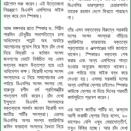
হট্টগোল শুরু করেন। এই উত্তেজনা
বিএনপির ভারপ্রাপ্ত চেয়ারপার্সন
নিয়ন্ত্রণে বিএনপি এমপিদের মাইক
তারেক রহমান দেশে ফিরতে পারছেন
বন্ধ করে দেন স্পিকার।
না।
আজ মঙ্গলবার রাতে স্পিকার ড. শিরীন
তাঁর এমন বক্তব্যের বিরুদ্ধে সরকারি
শারমিন চৌধুরীর সভাপতিত্বে চলা
দলের সংসদ সদস্যরা দাঁড়িয়ে
অধিবেশনে পয়েন্ট অব অর্ডারে
ব্যারিস্টার ফারহানার বক্তব্যে
আলোচনার সুযোগ নিয়ে ঈদে চাঁদ দেখা
প্রত্যাহার ও এক্সপাঞ্জের দাবি জানাতে
নিয়ে বিভ্রাট ও বর্তমান সংসদ
থাকেন। স্পিকারও বক্তব্য শেষ
জনগণের ভোটে নির্বাচিত নয় এমন
করার এবং অন্য এমপিদের শান্ত
মন্তব্য করলে উত্তপ্ত হয়ে ওঠে
হওয়ার অনুরোধ জানাতে থাকেন।
অধিবেশন কক্ষ। বিরোধী দলের সংসদ
এক পর্যায়ে তার মাইক বন্ধ করে
সদস্যদের এ নিয়ে সমালোচনার এক
দেওয়া হয়। এসময় সরকারি দলের
পর্যায়ে বিএনপির সংসদ সদস্য মো.
অন্য এমপিরা ফ্লোর চাইলেও স্পিকার
হারুনুর রশীদ ধর্ম প্রতিমন্ত্রীর
কাউকে ফ্লোর না দিয়ে দিনের পরবর্তী
পদত্যাগ দাবি করেন। চাঁদ দেখা
কার্যসূচিতে প্রবেশ করেন।
ইস্যুতে বিএনপি সদস্যদের
বক্তব্যকে সমর্থন জানান বিরোধী দল
এর আগে জাতীয় পার্টির ডা. রুস্তম
জাতীয় পার্টির সদস্যরা। এরপর
আলী ফরাজী ফ্লোর নিয়ে বলেন, ৯০
বিএনপির অপর সদস্য ব্যারিস্টার
ভাগেরও বেশি ওষুধ মেয়াদোত্তীর্ণ,
রুমিন ফারহানা সংসদের বৈধতা নিয়ে
তবুও বিক্রি হচ্ছে। আর চাঁদ দেখা