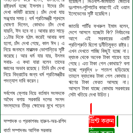
হয়েছিল। বিএনপি-জামায়াত জোটের
রাষ্ট্রধর্ম হচ্ছে ইসলাম। ঈদের চাঁদ
দুঃশাসন-লুটপাটের কারণেই এই ওয়ান
দেখা কমিটি রয়েছে। চাঁদ দেখা যায়
ইলেভেনের সৃষ্টি হয়েছিল।
সন্ধ্যার সময়। ধর্ম প্রতিমন্ত্রী প্রথমে
ঘোষণা দিলেন, কোথাও চাঁদ দেখা
জাতয়ি পার্টির ফখরুল ইমাম বলেন,
যায়নি, ঈদ হবে না। আবার রাত সাড়ে
দেশে আসলে হচ্ছেটা কি? নির্বাচনের
১১টার দিকে হঠাৎ করেই আবার বলা
আগে এই সরকারের একটি
হলো, চাঁদ দেখা গেছে, কাল ঈদ। এ
প্রতিশ্রুতি ছিলো দুর্নীতিমুক্ত রাষ্ট্র।
নিয়ে জনমনে মারাত্মক ভোগান্তির সৃষ্টি
এখন দেখতে পাচ্ছি কিছুই হচ্ছে না।
করেছে। আর ধর্ম যার যার, উৎসব
ব্যাংক থেকে অনেক টাকা গায়েব হয়ে
সবার- এ কথা যারা বলেন তাদের
গেছে। এত টাকা গেল কোথায়? বলা
জ্ঞানের অভাব রয়েছে। তিনি চাঁদ দেখা
হচ্ছে প্রবৃদ্ধি ৮ শতাংশ ছড়িয়েছে
নিয়ে বিভ্রাটের জন্য ধর্ম প্রতিমন্ত্রীর
তাহলে ব্যাংকের টাকা গেল কোথায়।
পদত্যাগ দাবি করেন।
ঋণের টাকা ফেরত আসছে না।
আসলে টাকা যাচ্ছে কোথায় সরকারের
সর্বশেষ ফ্লোর নিয়ে বর্তমান সংসদকে
সেটা খতিয়ে দেখা উচিত।
অবৈধ বলায় সরকারি দলের সংসদ
সদস্যদের তীব্র ক্ষোভের মুখে পড়েন
প্রিন্ট করুন
সম্পাদক ও প্রকাশকঃ হারুন-অর-রশিদ
বার্তা সম্পাদকঃ আশিক সরকার