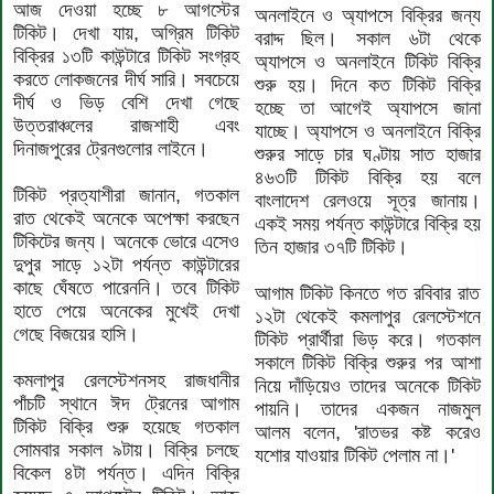
আজ দেওয়া হচ্ছে ৮ আগস্টের
অনলাইনে ও অ্যাপসে বিক্রির জন্য
টিকিট। দেখা যায়, অগ্রিম টিকিট
বরাদ্দ ছিল। সকাল ৬টা থেকে
বিক্রির ১৩টি কাউন্টারে টিকিট সংগ্রহ
অ্যাপসে ও অনলাইনে টিকিট বিক্রি
করতে লোকজনের দীর্ঘ সারি। সবচেয়ে
শুরু হয়। দিনে কত টিকিট বিক্রি
দীর্ঘ ও ভিড় বেশি দেখা গেছে
হচ্ছে তা আগেই অ্যাপসে জানা
উত্তরাঞ্চলের রাজশাহী এবং
যাচ্ছে। অ্যাপসে ও অনলাইনে বিক্রি
দিনাজপুরের ট্রেনগুলোর লাইনে।
শুরুর সাড়ে চার ঘণ্টায় সাত হাজার
৪৬৩টি টিকিট বিক্রি হয় বলে
টিকিট প্রত্যাশীরা জানান, গতকাল
বাংলাদেশ রেলওয়ে সূত্র জানায়।
রাত থেকেই অনেকে অপেক্ষা করছেন
একই সময় পর্যন্ত কাউন্টারে বিক্রি হয়
টিকিটের জন্য। অনেকে ভোরে এসেও
তিন হাজার ৩৭টি টিকিট।
দুপুর সাড়ে ১২টা পর্যন্ত কাউন্টারের
কাছে ঘেঁষতে পারেননি। তবে টিকিট
আগাম টিকিট কিনতে গত রবিবার রাত
হাতে পেয়ে অনেকের মুখেই দেখা
১২টা থেকেই কমলাপুর রেলস্টেশনে
গেছে বিজয়ের হাসি।
টিকিট প্রার্থীরা ভিড় করে। গতকাল
সকালে টিকিট বিক্রি শুরুর পর আশা
কমলাপুর রেলস্টেশনসহ রাজধানীর
নিয়ে দাঁড়িয়েও তাদের অনেকে টিকিট
পাঁচটি স্থানে ঈদ ট্রেনের আগাম
পায়নি। তাদের একজন নাজমুল
টিকিট বিক্রি শুরু হয়েছে গতকাল
আলম বলেন, 'রাতভর কষ্ট করেও
সোমবার সকাল ৯টায়। বিক্রি চলছে
যশোর যাওয়ার টিকিট পেলাম না।'
বিকেল ৪টা পর্যন্ত। এদিন বিক্রি