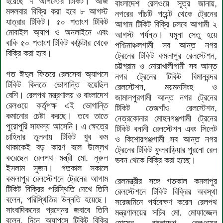
হয়েছে ৭ আগস্টের টিকিট। আজ
বাংলাদেশ রেলওয়ে সূত্র জানায়,
মঙ্গলবার বিক্রি করা হবে ৮ আগস্ট
নগরের পাঁচটি পয়েন্ট থেকে ট্রেনের
যাত্রার টিকিট। ৫০ শতাংশ টিকিট
আগাম টিকিট বিক্রি চলবে আগামী ২
মোবাইল অ্যাপ ও অনলাইনে এবং
আগস্ট পর্যন্ত। যমুনা সেতু হয়ে
বাকি ৫০ শতাংশ টিকিট কাউন্টার থেকে
পশ্চিমাঞ্চলগামী সব আন্ত নগর
বিক্রি করা হবে।
ট্রেনের টিকিট কমলাপুর রেলস্টেশন,
চট্টগ্রাম ও নোয়াখালীগামী সব আন্ত
গত ঈদুল ফিতরে রেলসেবা অ্যাপসে
নগর ট্রেনের টিকিট বিমানবন্দর
টিকিট কিনতে ভোগান্তি হয়েছিল
রেলস্টেশন, ময়মনসিংহ ও
বেশি। রেলপথ মন্ত্রণালয় ও বাংলাদেশ
জামালপুরগামী আন্ত নগর ট্রেনের
রেলওয়ে কর্তৃপক্ষ এই ভোগান্তি
টিকিট তেজগাঁও রেলস্টেশন,
কমানোর চেষ্টা করছে। তবে তাতে
নেত্রকোনার মোহনগঞ্জগামী ট্রেনের
পুরোপুরি সাফল্য আসেনি। এ ক্ষেত্রে
টিকিট বনানী রেলস্টেশন এবং সিলেট
চাহিদার তুলনায় টিকিট খুব কম
ও কিশোরগঞ্জগামী সব আন্ত নগর
থাকাকেই বড় কারণ বলে উল্লেখ
ট্রেনের টিকিট ফুলবাড়িয়ার পুরনো রেল
করেছেন রেলপথ মন্ত্রী মো. নূরুল
ভবন থেকে বিক্রি করা হচ্ছে।
ইসলাম সুজন। গতকাল সকালে
কমলাপুর রেলস্টেশনে ট্রেনের আগাম
রেলমন্ত্রীর সঙ্গে গতকাল কমলাপুর
টিকিট বিক্রির পরিস্থিতি দেখে তিনি
রেলস্টেশনে টিকিট বিক্রির অবস্থা
বলেন, পরিস্থিতির উন্নতি হয়েছে।
সরেজমিনে পর্যবেক্ষণ করেন রেলপথ
সাংবাদিকদের প্রশ্নের জবাবে তিনি
মন্ত্রণালয়ের সচিব মো. মোফাজ্জেল
বলেন, দিনে অ্যাপসে টিকিট বিক্রি