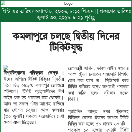
প্রিন্ট এর তারিখঃ অগাস্ট ৮, ২০২৬, ৮:১২ পি.এম || প্রকাশের তারিখঃ
জুলাই ৩০, ২০১৯, ৮:২১ পূর্বাহ্ণ
কমলাপুরে চলছে দ্বিতীয় দিনের
টিকিটযুদ্ধ
রেলমন্ত্রী জানান, ডাবল লাইন হওয়ার
বিশ্ববিদ্যালয় পরিক্রমা ডেস্ক :
আগে ট্রেন চলাচলে সময়সূচি বিপর্যয়
ঈদের অগ্রিম টিকিট বিক্রির দ্বিতীয়
রোধ করা যাবে না। সিন্ডিকেট করে
দিনে ভিড় বেড়েছে কমলাপুর রেলওয়ে
টিকিট বাণিজ্য বন্ধে অপরাধী শনাক্ত
স্টেশনে। টিকিট প্রত্যাশীদের দীর্ঘ
করা কঠিন বলেও স্বীকার করেন
লাইন শুরু হয় গতকাল রাত থেকেই।
তিনি।
আজ তা সকাল ৭টার আগেই ছাড়িয়ে
যায় স্টেশন চত্বর। আজ মঙ্গলবার
প্রতিদিন আন্ত নগর ট্রেনসহ
(৩০ জুলাই) সকালে সরেজমিনে দেখা
বিভিন্ন ধরনের ট্রেনের আগাম টিকিট
মেলে এমন চিত্রের।
বিক্রি করা হচ্ছে ৫৯ হাজার ৬৭৭টি।
গতকাল ১০ হাজার ৭৭৪টি টিকিট