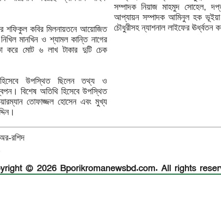
সম্পাদক নিয়াজ মাহমুদ সোহেল, দপ্
।
আপ্যায়ন সম্পাদক আমিনুল হক ভূইয়া এব
চৌধুরীসহ ন্যাশনাল লাইফের ঊর্ধ্বতন কর্
উ’র শফিকুল কবির মিলনায়তনে আয়োজিত
 নিখিল মানখিন ও শ্যামল কান্তি নাগের
কা করে মোট ৬ লাখ টাকার দুটি চেক
ি হিসেবে উপস্থিত ছিলেন তথ্য ও
িন স্বপন। বিশেষ অতিথি হিসেবে উপস্থিত
য়ারম্যান তোফাজ্জল হোসেন এবং মুখ্য
দ্দিন।
ন-অর-রশিদ
র
yright © 2026 Bporikromanewsbd.com. All rights reser