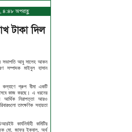
, ৪:৪৮ অপরাহ্ণ
াখ টাকা দিল
’র সভাপতি আবু সালেহ আকন
রণ সম্পাদক মাইনুল হাসান
ের কল্যাণে গ্রুপ বীমা একটি
থা হিসেবে কাজ করছে। এ ধরনের
র আর্থিক নিরাপত্তা আরও
িবারগুলো তাৎক্ষণিক সহায়তা
উ কার্যনির্বাহী কমিটির
্পাদক মো. জাফর ইকবাল, অর্থ