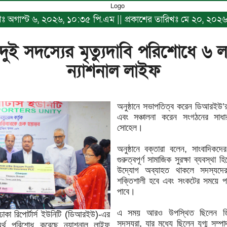
রিখঃ অগাস্ট ৬, ২০২৬, ১০:৩৫ পি.এম || প্রকাশের তারিখঃ মে ২০, ২০২৬
ুই সদস্যের মৃত্যুদাবি পরিশোধে ৬ ল
ন্যাশনাল লাইফ
অনুষ্ঠানে সভাপতিত্ব করেন ডিআরইউ
এবং সঞ্চালনা করেন সংগঠনের সাধা
সোহেল।
অনুষ্ঠানে বক্তারা বলেন, সাংবাদিকদ
গুরুত্বপূর্ণ সামাজিক সুরক্ষা ব্যবস্
উদ্যোগ অব্যাহত থাকলে সদস্যদে
শক্তিশালী হবে এবং সংকটের সময়ে পর
পাবে।
এ সময় আরও উপস্থিত ছিলেন ডিআরই
ঢাকা রিপোর্টার্স ইউনিটি (ডিআরইউ)-এর
সদস্যরা, যার মধ্যে ছিলেন যুগ্ম সম
 অর্থ পরিশোধ করেছে ন্যাশনাল লাইফ