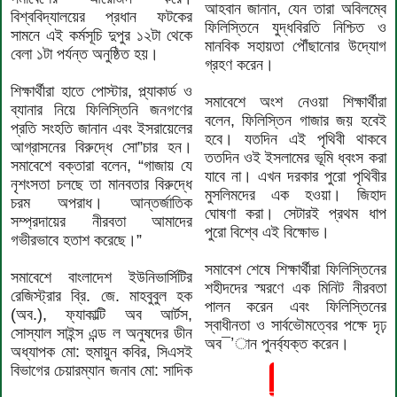
আহবান জানান, যেন তারা অবিলম্বে
বিশ্ববিদ্যালয়ের প্রধান ফটকের
ফিলিস্তিনে যুদ্ধবিরতি নিশ্চিত ও
সামনে এই কর্মসূচি দুপুর ১২টা থেকে
মানবিক সহায়তা পৌঁছানোর উদ্যোগ
বেলা ১টা পর্যন্ত অনুষ্ঠিত হয়।
গ্রহণ করেন।
শিক্ষার্থীরা হাতে পোস্টার, প্ল্যাকার্ড ও
সমাবেশে অংশ নেওয়া শিক্ষার্থীরা
ব্যানার নিয়ে ফিলিস্তিনি জনগণের
বলেন, ফিলিস্তিন গাজার জয় হবেই
প্রতি সংহতি জানান এবং ইসরায়েলের
হবে। যতদিন এই পৃথিবী থাকবে
আগ্রাসনের বিরুদ্ধে সো”চার হন।
ততদিন ওই ইসলামের ভূমি ধ্বংস করা
সমাবেশে বক্তারা বলেন, “গাজায় যে
যাবে না। এখন দরকার পুরো পৃথিবীর
নৃশংসতা চলছে তা মানবতার বিরুদ্ধে
মুসলিমদের এক হওয়া। জিহাদ
চরম অপরাধ। আন্তর্জাতিক
ঘোষণা করা। সেটারই প্রথম ধাপ
সম্প্রদায়ের নীরবতা আমাদের
পুরো বিশ্বে এই বিক্ষোভ।
গভীরভাবে হতাশ করেছে।”
সমাবেশ শেষে শিক্ষার্থীরা ফিলিস্তিনের
সমাবেশে বাংলাদেশ ইউনিভার্সিটির
শহীদদের স্মরণে এক মিনিট নীরবতা
রেজিস্ট্রার ব্রি. জে. মাহবুবুল হক
পালন করেন এবং ফিলিস্তিনের
(অব.), ফ্যাকাল্টি অব আর্টস,
স্বাধীনতা ও সার্বভৌমত্বের পক্ষে দৃঢ়
সোস্যাল সাইন্স এন্ড ল অনুষদের ডীন
অব¯’ান পুনর্ব্যক্ত করেন।
অধ্যাপক মো: হুমায়ুন কবির, সিএসই
বিভাগের চেয়ারম্যান জনাব মো: সাদিক