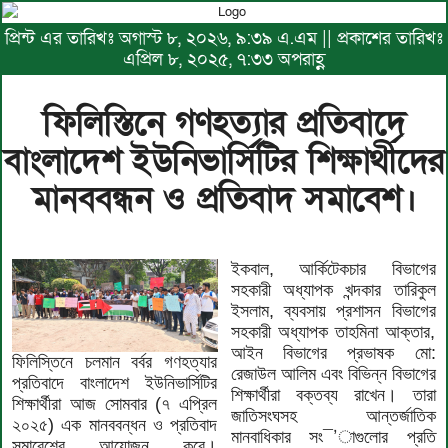
প্রিন্ট এর তারিখঃ অগাস্ট ৮, ২০২৬, ৯:৩৯ এ.এম || প্রকাশের তারিখঃ
এপ্রিল ৮, ২০২৫, ৭:৩৩ অপরাহ্ণ
ফিলিস্তিনে গণহত্যার প্রতিবাদে
বাংলাদেশ ইউনিভার্সিটির শিক্ষার্থীদের
মানববন্ধন ও প্রতিবাদ সমাবেশ।
ইকবাল, আর্কিটেকচার বিভাগের
সহকারী অধ্যাপক খন্দকার তারিকুল
ইসলাম, ব্যবসায় প্রশাসন বিভাগের
সহকারী অধ্যাপক তাহমিনা আক্তার,
আইন বিভাগের প্রভাষক মো:
ফিলিস্তিনে চলমান বর্বর গণহত্যার
রেজাউল আলিম এবং বিভিন্ন বিভাগের
প্রতিবাদে বাংলাদেশ ইউনিভার্সিটির
শিক্ষার্থীরা বক্তব্য রাখেন। তারা
শিক্ষার্থীরা আজ সোমবার (৭ এপ্রিল
জাতিসংঘসহ আন্তর্জাতিক
২০২৫) এক মানববন্ধন ও প্রতিবাদ
মানবাধিকার সং¯’াগুলোর প্রতি
সমাবেশের আয়োজন করে।