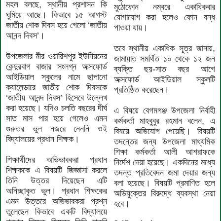
মহল বলছে, স্থানীয় প্রশাসন কি
মুঠোফোন নম্বরে একাধিকবার
ঘুমিয়ে আছে। কিভাবে ১৫ আগস্ট
যোগাযোগ করা হলেও ফোন বন্ধ
জাতীয় শোক দিবস হয়ে গেলো ‘জাতীয়
পাওয়া যায়।
আনন্দ দিবস’।
তবে স্থানীয় একাধিক সূত্র জানায়,
উপজেলার মীর ওয়ারিশপুর ইউনিয়নের
জামায়াত সমর্থিত ১০ থেকে ১২ জন
কেন্দুরবাগ বাজার সংলগ্ন অক্সফোর্ড
ব্যক্তি ছয়-সাত বছর আগে
আইডিয়াল স্কুলের নামে ছাপানো
অক্সফোর্ড আইডিয়াল স্কুলটি
ক্যালেন্ডারে জাতীয় শোক দিবসকে
প্রতিষ্ঠিত করেছেন।
‘জাতীয় আনন্দ দিবস’ হিসেবে উল্লেখ
করা হয়েছে। যদিও চলতি বছরের দীর্ঘ
এ বিষয়ে বেগমগঞ্জ উপজেলা নির্বাহী
সাত মাস পার হয়ে গেলেও এমন
কর্মকর্তা মাহবুবুর রহমান বলেন, এ
গুরুতর ভুল নজরে নেননি ওই
বিষয়ে অভিযোগ পেয়েছি। বিষয়টি
বিদ্যালয়ের প্রধান শিক্ষক।
তদন্তের জন্য উপজেলা মাধ্যমিক
শিক্ষা কর্মকর্তা আলী আশরাফকে
শিক্ষার্থীদের অভিভাবকরা প্রধান
নির্দেশ দেয়া হয়েছে। একদিনের মধ্যে
শিক্ষককে এ বিষয়টি জিজ্ঞাসা করলে
তদন্ত প্রতিবেদন জমা দেয়ার জন্য
তিনি উত্তর দিয়েছেন এটি
বলা হয়েছে। বিষয়টি প্রমাণিত হলে
অনিচ্ছাকৃত ভুল। প্রধান শিক্ষকের
অভিযুক্তের বিরুদ্ধে ব্যবস্থা নেয়া
এমন উত্তরে অভিভাবকরা প্রশ্ন
হবে।
তুলেছেন কিভাবে একটি বিদ্যালয়ে