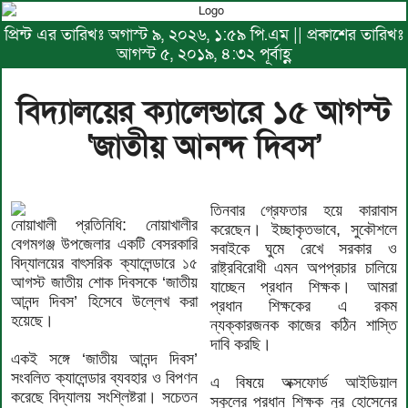
প্রিন্ট এর তারিখঃ অগাস্ট ৯, ২০২৬, ১:৫৯ পি.এম || প্রকাশের তারিখঃ
আগস্ট ৫, ২০১৯, ৪:৩২ পূর্বাহ্ণ
বিদ্যালয়ের ক্যালেন্ডারে ১৫ আগস্ট
‘জাতীয় আনন্দ দিবস’
তিনবার গ্রেফতার হয়ে কারাবাস
নোয়াখালী প্রতিনিধি: নোয়াখালীর
করেছেন। ইচ্ছাকৃতভাবে, সুকৌশলে
বেগমগঞ্জ উপজেলার একটি বেসরকারি
সবাইকে ঘুমে রেখে সরকার ও
বিদ্যালয়ের বাৎসরিক ক্যালেন্ডারে ১৫
রাষ্ট্রবিরোধী এমন অপপ্রচার চালিয়ে
আগস্ট জাতীয় শোক দিবসকে ‘জাতীয়
যাচ্ছেন প্রধান শিক্ষক। আমরা
আনন্দ দিবস’ হিসেবে উল্লেখ করা
প্রধান শিক্ষকের এ রকম
হয়েছে।
ন্যক্কারজনক কাজের কঠিন শাস্তি
দাবি করছি।
একই সঙ্গে ‘জাতীয় আনন্দ দিবস’
সংবলিত ক্যালেন্ডার ব্যবহার ও বিপণন
এ বিষয়ে অক্সফোর্ড আইডিয়াল
করেছে বিদ্যালয় সংশ্লিষ্টরা। সচেতন
স্কুলের প্রধান শিক্ষক নুর হোসেনের