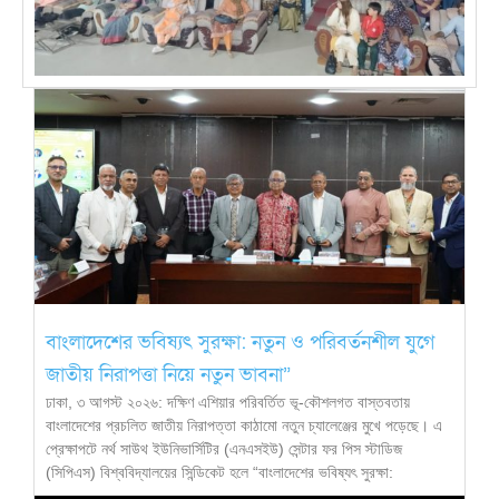
বাংলাদেশের ভবিষ্যৎ সুরক্ষা: নতুন ও পরিবর্তনশীল যুগে
জাতীয় নিরাপত্তা নিয়ে নতুন ভাবনা”
ঢাকা, ৩ আগস্ট ২০২৬: দক্ষিণ এশিয়ার পরিবর্তিত ভূ-কৌশলগত বাস্তবতায়
বাংলাদেশের প্রচলিত জাতীয় নিরাপত্তা কাঠামো নতুন চ্যালেঞ্জের মুখে পড়েছে। এ
প্রেক্ষাপটে নর্থ সাউথ ইউনিভার্সিটির (এনএসইউ) সেন্টার ফর পিস স্টাডিজ
(সিপিএস) বিশ্ববিদ্যালয়ের সিন্ডিকেট হলে “বাংলাদেশের ভবিষ্যৎ সুরক্ষা: