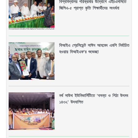
বিশ্ববিদ্যালয় পরিক্রমার উদ্যোগে এইচএসসিতে
জিপিএ-৫ প্রাপ্ত কৃতি শিক্ষার্থীদের সংবর্ধনা
বিআইএ প্রেসিডেন্ট সাঈদ আহমেদ এমপি নির্বাচিত
হওয়ায় বিআইএফ’র শুভেচ্ছা
নর্থ সাউথ ইউনিভার্সিটিতে ‘বসন্ত ও পিঠা উৎসব
১৪৩২’ উদযাপিত