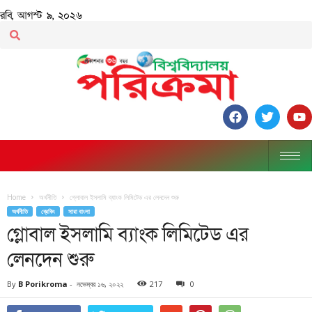
রবি, আগস্ট ৯, ২০২৬
Home
অর্থনীতি
গ্লোবাল ইসলামি ব্যাংক লিমিটেড এর লেনদেন শুরু
অর্থনীতি
ব্রেকিং
সারা বাংলা
গ্লোবাল ইসলামি ব্যাংক লিমিটেড এর
লেনদেন শুরু
By
B Porikroma
-
নভেম্বর ১৬, ২০২২
217
0