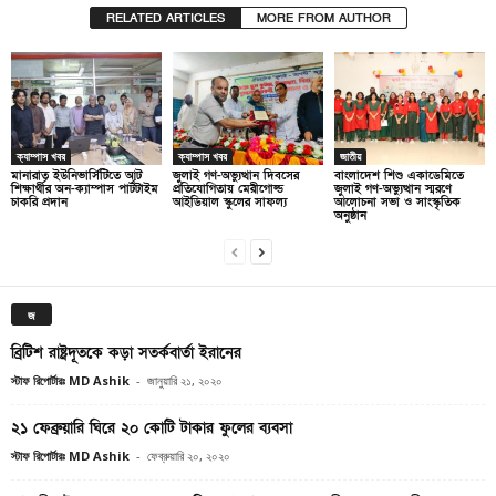
RELATED ARTICLES
MORE FROM AUTHOR
ক্যাম্পাস খবর
ক্যাম্পাস খবর
জাতীয়
মানারাত ইউনিভার্সিটিতে আট
জুলাই গণ-অভ্যুত্থান দিবসের
বাংলাদেশ শিশু একাডেমিতে
শিক্ষার্থীর অন-ক্যাম্পাস পার্টটাইম
প্রতিযোগিতায় মেরীগোল্ড
জুলাই গণ-অভ্যুত্থান স্মরণে
চাকরি প্রদান
আইডিয়াল স্কুলের সাফল্য
আলোচনা সভা ও সাংস্কৃতিক
অনুষ্ঠান
জ
ব্রিটিশ রাষ্ট্রদূতকে কড়া সতর্কবার্তা ইরানের
স্টাফ রিপোর্টারঃ MD Ashik
-
জানুয়ারি ২১, ২০২০
২১ ফেব্রুয়ারি ঘিরে ২০ কোটি টাকার ফুলের ব্যবসা
স্টাফ রিপোর্টারঃ MD Ashik
-
ফেব্রুয়ারি ২০, ২০২০