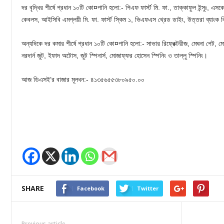
দর বৃদ্ধির শীর্ষে প্রধান ১০টি কো¤পানি হলো:- পিএফ ফার্স্ট মি. ফা., তাক্কাফুল ইন্সুঃ, এসকে ট্
কেবলস, আইসিবি এমপ্লয়ী মি. ফা. ফার্স্ট স্কিম ১, ভিএফএস থ্রেড ডাইং, উত্তরা ব্যাংক ল
অন্যদিকে দর কমার শীর্ষে প্রধান ১০টি কো¤পানি হলো:- সাভার রিফ্রেক্টরীজ, মেঘনা পেট, মেঘন
নরদার্ন জুট, ইফাদ অটোস, জুট স্পিনার্স, মোজাফ্ফর হোসেন স্পিনিং ও তাল্লু স্পিনিং।
আজ ডিএসই’র বাজার মূলধন:- ৪১৩৫৬৫৫৩৮০৯৫০.০০
SHARE
Facebook
Twitter
Previous article