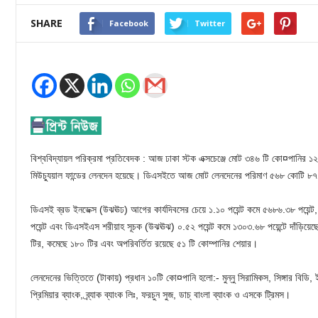
SHARE
Facebook
Twitter
বিশ্ববিদ্যায়ল পরিক্রমা প্রতিবেদক : আজ ঢাকা স্টক এক্সচেঞ্জে মোট ৩৪৬ টি কো¤পানির 
মিউচ্যুয়াল ফান্ডের লেনদেন হয়েছে। ডিএসইতে আজ মোট লেনদেনের পরিমাণ ৫৬৮ কোটি ৮
ডিএসই ব্রড ইনডেক্স (উঝঊঢ) আগের কার্যদিবসের চেয়ে ১.১০ পয়েন্ট কমে ৫৬৮৬.৩৮ পয়েন্ট
পয়েন্ট এবং ডিএসইএস শরীয়াহ সূচক (উঝঊঝ) ০.৫২ পয়েন্ট কমে ১৩০৩.৬৮ পয়েন্টে দাঁড়িয়ে
টির, কমেছে ১৮০ টির এবং অপরিবর্তিত রয়েছে ৫১ টি কোম্পানির শেয়ার।
লেনদেনের ভিত্তিতে (টাকায়) প্রধান ১০টি কো¤পানি হলো:- মুন্নু সিরামিকস, সিঙ্গার বিড
প্রিমিয়ার ব্যাংক, ব্র্যাক ব্যাংক লিঃ, ফরচুন সুজ, ডাচ্ বাংলা ব্যাংক ও এসকে ট্রিমস।