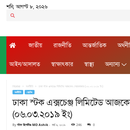
শনি, আগস্ট ৮, ২০২৬
জাতীয়
রাজনীতি
আন্তর্জাতিক
অর্থন
আইন/আদালত
স্বাক্ষাৎকার
স্বাস্থ্য
অন্যান্য
Home
অর্থনীতি
ঢাকা স্টক এক্সচেঞ্জ লিমিটেড আজকের শেয়ারবাজার (০৬.০৩.২০১৯ ইং)
অর্থনীতি
ব্রেকিং
ঢাকা স্টক এক্সচেঞ্জ লিমিটেড আজক
(০৬.০৩.২০১৯ ইং)
By
স্টাফ রিপোর্টারঃ MD Ashik
-
মার্চ ৬, ২০১৯
246
0