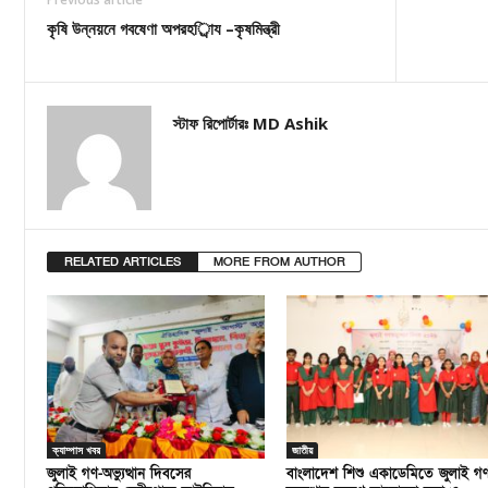
কৃষি উন্নয়নে গবষেণা অপরহর্িায –কৃষমিন্ত্রী
স্টাফ রিপোর্টারঃ MD Ashik
RELATED ARTICLES
MORE FROM AUTHOR
ক্যাম্পাস খবর
জাতীয়
জুলাই গণ-অভ্যুত্থান দিবসের
বাংলাদেশ শিশু একাডেমিতে জুলাই গ