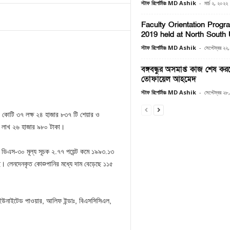
স্টাফ রিপোর্টারঃ MD Ashik
-
মার্চ ২, ২০২২
Faculty Orientation Progr
2019 held at North South 
স্টাফ রিপোর্টারঃ MD Ashik
-
সেপ্টেম্বর ২২
বঙ্গবন্ধুর অসমাপ্ত কাজ শেষ ক
তোফায়েল আহমেদ
স্টাফ রিপোর্টারঃ MD Ashik
-
সেপ্টেম্বর ২
১২ কোটি ৩৭ লক্ষ ২৪ হাজার ৮৩৭ টি শেয়ার ও
৭ লাখ ২৬ হাজার ৯৮০ টাকা।
, ডিএস-৩০ মূল্য সূচক ২.৭৭ পয়েন্ট কমে ১৯৯৩.১৩
ছে। লেনদেনকৃত কো¤পানির মধ্যে দাম বেড়েছে ১১৫
ি, ইউনাইটেড পাওয়ার, আলিফ ইন্ডাঃ, বিএসসিসিএল,