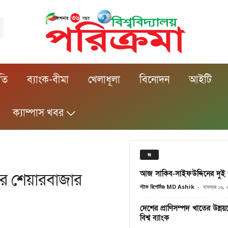
ীতি
ব্যাংক-বীমা
খেলাধূলা
বিনোদন
আইটি
ক্যাম্পাস খবর
জ
আজ সাকিব-সাইফউদ্দিনের দুই ওভ
ের শেয়ারবাজার
স্টাফ রিপোর্টারঃ MD Ashik
-
নভেম্বর ১৬,
দেশের প্রাণিসম্পদ খাতের উন্নয
বিশ্ব ব্যাংক