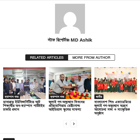
স্টাফ রিপোর্টারঃ MD Ashik
RELATED ARTICLES
MORE FROM AUTHOR
ক্যাম্পাস খবর
ক্যাম্পাস খবর
জাতীয়
মানারাত ইউনিভার্সিটিতে আট
জুলাই গণ-অভ্যুত্থান দিবসের
বাংলাদেশ শিশু একাডেমিতে
শিক্ষার্থীর অন-ক্যাম্পাস পার্টটাইম
প্রতিযোগিতায় মেরীগোল্ড
জুলাই গণ-অভ্যুত্থান স্মরণে
চাকরি প্রদান
আইডিয়াল স্কুলের সাফল্য
আলোচনা সভা ও সাংস্কৃতিক
অনুষ্ঠান