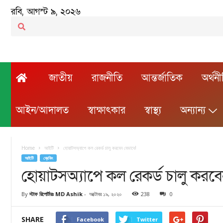
রবি, আগস্ট ৯, ২০২৬
জাতীয়
রাজনীতি
আন্তর্জাতিক
অর্থন
আইন/আদালত
স্বাক্ষাৎকার
স্বাস্থ্য
অন্যান্য
Home
আইটি
হোয়াটসঅ্যাপে কল রেকর্ড চালু করবেন যেভাবে!
আইটি
ব্রেকিং
হোয়াটসঅ্যাপে কল রেকর্ড চালু করবে
By
স্টাফ রিপোর্টারঃ MD Ashik
-
অক্টোবর ১৯, ২০২০
238
0
SHARE
Facebook
Twitter