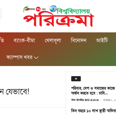
ীতি
ব্যাংক-বীমা
খেলাধূলা
বিনোদন
আইটি
ক্যাম্পাস খবর
জ
পরিবার, দেশ ও সমাজের কাজে 
ন যেভাবে!
অর্জন করতে হবে : ঢাবি...
স্টাফ রিপোর্টারঃ MD Ashik
-
নভেম্বর ৮, 
তিন বছরে ১০ লাখ স্থায়ী অভিব