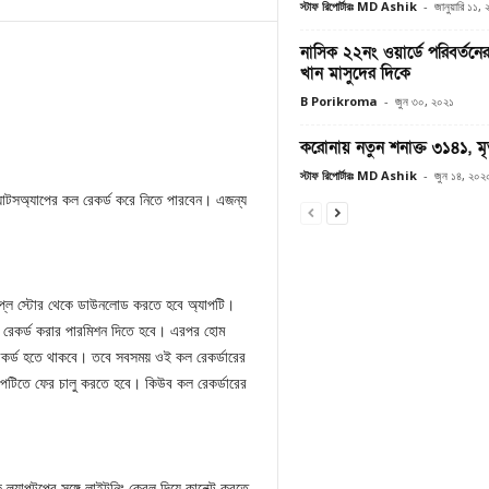
স্টাফ রিপোর্টারঃ MD Ashik
-
জানুয়ারি ১১,
নাসিক ২২নং ওয়ার্ডে পরিবর্তন
খান মাসুদের দিকে
B Porikroma
-
জুন ৩০, ২০২১
করোনায় নতুন শনাক্ত ৩১৪১, ম
স্টাফ রিপোর্টারঃ MD Ashik
-
জুন ১৪, ২০২
াটসঅ্যাপের কল রেকর্ড করে নিতে পারবেন। এজন্য
প্লে স্টোর থেকে ডাউনলোড করতে হবে অ্যাপটি।
 রেকর্ড করার পারমিশন দিতে হবে। এরপর হোম
র্ড হতে থাকবে। তবে সবসময় ওই কল রেকর্ডারের
পটিতে ফের চালু করতে হবে। কিউব কল রেকর্ডারের
্যাপটপের সঙ্গে লাইটনিং কেবল দিয়ে কানেক্ট করতে