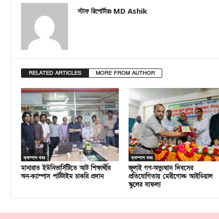
স্টাফ রিপোর্টারঃ MD Ashik
RELATED ARTICLES
MORE FROM AUTHOR
ক্যাম্পাস খবর
ক্যাম্পাস খবর
মানারাত ইউনিভার্সিটিতে আট শিক্ষার্থীর
জুলাই গণ-অভ্যুত্থান দিবসের
অন-ক্যাম্পাস পার্টটাইম চাকরি প্রদান
প্রতিযোগিতায় মেরীগোল্ড আইডিয়াল
স্কুলের সাফল্য