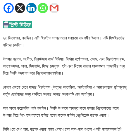
২৫ ডিসেম্বর, বড়দিন। এটি খ্রিস্টান সম্প্রদায়ের সবচেয়ে বড় ধর্মীয় উৎসব। এটি যিশুখ্রিস্টের
পবিত্র জন্মদিন।
উপহার প্রদান, সংগীত, খ্রিস্টমাস কার্ড বিনিময়, গির্জায় ধর্মোপাসনা, ভোজ, এবং খ্রিস্টমাস বৃক্ষ,
আলোকসজ্জা, মালা, মিসলটো, যিশুর জন্মদৃশ্য, হলি এবং বিশেষ ধরনের সাজসজ্জার প্রদর্শনীর মধ্য
দিয়ে দিনটি উদযাপন করে খ্রিস্টধম্বাবলম্বীরা।
কোনো কোনো দেশে ফাদার খ্রিস্টমাস (উত্তর আমেরিকা, অস্ট্রেলিয়া ও আয়ারল্যান্ডে সান্টাক্লজ)
কর্তৃক ছোটোদের জন্য বড়দিনে উপহার আনার উপকথাটি বেশ জনপ্রিয়।
আর মাত্র কয়েকদিন পরই বড়দিন। দিনটি উপলক্ষে অদ্ভুত সাজে ফাদার খ্রিস্টমাসের মতো
উপহার নিয়ে শিশু হাসপাতালে হাজির হলেন সাবেক মার্কিন প্রেসিডেন্ট বারাক ওবামা।
ভিডিওতে দেখা যায়, বারাক ওবামা লম্বা গোছাওয়ালা লাল-সাদা রংযের একটি সান্তাক্লজ টুপি