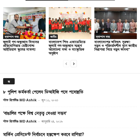
ক্যাম্পাস খবর
জাতীয়
ক্যাম্পাস খবর
জুলাই গণ-অভ্যুত্থান দিবসের
বাংলাদেশ শিশু একাডেমিতে
বাংলাদেশের ভবিষ্যৎ সুরক্ষা:
প্রতিযোগিতায় মেরীগোল্ড
জুলাই গণ-অভ্যুত্থান স্মরণে
নতুন ও পরিবর্তনশীল যুগে জাতীয়
আইডিয়াল স্কুলের সাফল্য
আলোচনা সভা ও সাংস্কৃতিক
নিরাপত্তা নিয়ে নতুন ভাবনা”
অনুষ্ঠান
জ
৮ পুলিশ কর্মকর্তা পেলেন ডিআইজি পদে পদোন্নতি
স্টাফ রিপোর্টারঃ MD Ashik
-
জুন ১১, ২০২৩
‘বাঙালির পক্ষে বিশ্ব নেতৃত্ব দেওয়া সম্ভব’
স্টাফ রিপোর্টারঃ MD Ashik
-
জানুয়ারি ২৪, ২০১৯
মার্কিন প্রেসিডেন্ট নির্বাচনে হস্তক্ষেপ করবে রাশিয়া?