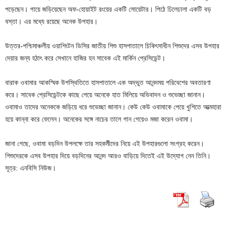
পড়েছেন। গায়ে জড়িয়েছেন অফ-হোয়াইট রংয়ের একটি সোয়েটার। পিঠে ঢিলেঢালা একটি বড়
বস্তা। এর মধ্যে রয়েছে অনেক উপহার।
উত্তর-পশ্চিমাঞ্চলীয় ওয়াশিংটন ডিসির জাতীয় শিশু হাসপাতালে চিকিৎসাধীন শিশুদের এসব উপহার
দেয়ার জন্য হঠাৎ করে সেখানে হাজির হন সাবেক এই মার্কিন প্রেসিডেন্ট।
বারাক ওবামার আকস্মিক উপস্থিতিতে হাসপাতালে এক অদ্ভুত আনন্দময় পরিবেশের অবতারণা
করে। সাবেক প্রেসিডেন্টকে কাছে পেয়ে অনেকে হাত মিলিয়ে অভিবাদন ও শুভেচ্ছা জানান।
ওবামাও তাদের অনেককে জড়িয়ে ধরে শুভেচ্ছা জানান। কেউ কেউ ওবামাকে পেয়ে খুশিতে আত্মহারা
হয়ে কান্না করে ফেলেন। অনেকের সঙ্গে নাচের তালে গান গেয়েও মজা করেন ওবামা।
জানা গেছে, ওবামা বড়দিন উপলক্ষে তার সহকর্মীদের নিয়ে এই উপহারগুলো সংগ্রহ করেন।
শিশুদেরকে এসব উপহার দিয়ে বড়দিনের আনন্দ আরও বাড়িয়ে দিতেই এই উদ্যোগ নেন তিনি।
সূত্র: এনবিসি নিউজ।