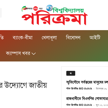
ীতি
ব্যাংক-বীমা
খেলাধূলা
বিনোদন
আইটি
ক্যাম্পাস খবর
জ
স্মৃতিসৌধে সর্বস্তরের মানুষের ঢ
ের উদ্যোগে জাতীয়
স্টাফ রিপোর্টারঃ MD Ashik
-
ডিসেম্বর ১৬
রাজধানীতে বিএনপির শোভাযাত্র
স্টাফ রিপোর্টারঃ MD Ashik
-
জুন ১২, ২০২