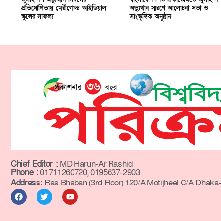
জুলাই গণ-অভ্যুত্থান দিবসের
বাংলাদেশ শিশু একাডেমিতে জুলাই গ
প্রতিযোগিতায় মেরীগোল্ড আইডিয়াল
অভ্যুত্থান স্মরণে আলোচনা সভা ও
স্কুলের সাফল্য
সাংস্কৃতিক অনুষ্ঠান
Chief Editor :
MD Harun-Ar Rashid
Phone :
01711260720, 0195637-2903
Address:
Ras Bhaban (3rd Floor) 120/A Motijheel C/A Dhaka