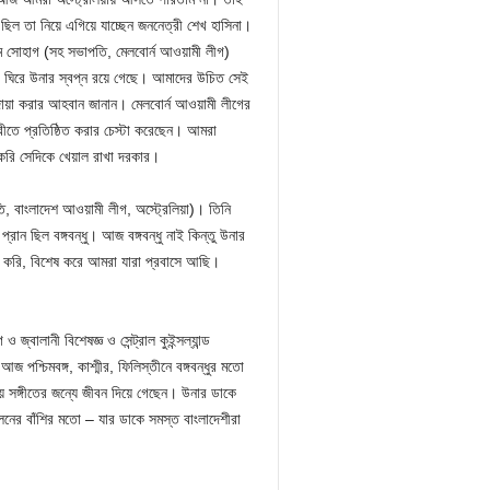
ছিল তা নিয়ে এগিয়ে যাচ্ছেন জননেত্রী শেখ হাসিনা।
সোহাগ (সহ সভাপতি, মেলবোর্ন আওয়ামী লীগ)
েশকে ঘিরে উনার স্বপ্ন রয়ে গেছে। আমাদের উচিত সেই
ে দোয়া করার আহবান জানান। মেলবোর্ন আওয়ামী লীগের
িবীতে প্রতিষ্ঠিত করার চেস্টা করেছেন। আমরা
াজ করি সেদিকে খেয়াল রাখা দরকার।
তি, বাংলাদেশ আওয়ামী লীগ, অস্ট্রেলিয়া)। তিনি
প্রান ছিল বঙ্গবন্ধু। আজ বঙ্গবন্ধু নাই কিন্তু উনার
্য করি, বিশেষ করে আমরা যারা প্রবাসে আছি।
জ্বালানী বিশেষজ্ঞ ও সেন্ট্রাল কুইন্সল্যান্ড
জ পশ্চিমবঙ্গ, কাশ্মীর, ফিলিস্তীনে বঙ্গবন্ধুর মতো
য় সঙ্গীতের জন্যে জীবন দিয়ে গেছেন। উনার ডাকে
নের বাঁশির মতো – যার ডাকে সমস্ত বাংলাদেশীরা