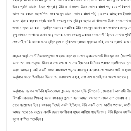
উনার প্রতি আমার বিনম্র শ্রদ্ধা। উনি না থাকলেও উনার সোনার বাংলা গড়ার যে পরিকল্পনা 
তাকে সব ধরনের সহযোগিতা করে আসুন আমরা সোনার বাংলা গড়ি। এরপর আযহারুল ইসলাম 
বলেন হাজার বছরের শ্রেষ্ঠ বাঙ্গালী বঙ্গবন্ধু শেখ মুজিবুর রহমান না থাকলেও উনার বাংলাদ
গুলো বাস্তবায়ন করা। ব্যাক্তিগতভাবে সবাইকে উনি বঙ্গবন্ধুর আত্মার মাগফেরাতের জন্য
যুগ্ম সাধারন সম্পাদক জনাব আবু সাদেক বলেন বঙ্গবন্ধু একজন বাংলাদেশী হিসেবে দেশকে পৃথ
যেখানেই থাকি আমরা যাতে মুক্তিযুদ্ধ ও মুক্তিযোদ্ধাদের মূল্যায়ন করি, দেশের স্বার্থে ক
এছাড়া অনুষ্ঠানে টেলিকনফারেন্সের মাধ্যমে বক্তব্য রাখেন অ্যাডভোকেট সিরাজুল হক (সভাপ
বলেন ৩০ লক্ষ মানুষের জীবন ও লক্ষ লক্ষ মা বোনের ইজ্জতের বিনিময়ে প্রাপ্ত স্বাধীনতার মূল 
কন্যা আছেন। তাই একটি সফল বাংলাদেশ গড়তে বঙ্গবন্ধুর কন্যাকে যে যেভাবে পারি সাহায
অনুষ্ঠানে আরো উপস্থিত ছিলেন ড. মোসাম্মাৎ নাহার, মোঃ এম সালেহিনসহ আরও অনেকে।
অনুষ্ঠানের প্রধান অতিথি মুক্তিযোদ্ধা খন্দকার সালেক সূফি (উপদেস্টা, মেলবোর্ন আওয়ামী লীগ ও 
বিশ্ববিদ্যালয়ের শিক্ষক) বলেন বঙ্গবন্ধুর জন্ম না হলে আমরা বাংলাদেশ নামক দেশ পেতাম না। আ
নেতা প্রয়োজন ছিল। বঙ্গবন্ধু নিজেই একটা ইতিহাস, উনি একটি দেশ, জাতীয় পতাকা, জাতী
আমার মতো ১৬ বছরের একটি ছেলে স্বাধীনতা যুদ্ধে ঝাপিয়ে পড়েছিলাম। উনি ছিলেন হ্যামিল
যুদ্ধে ঝাপিয়ে পড়েছিল।