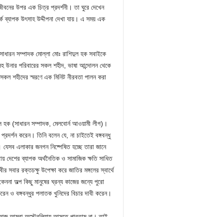
বনের উপর এক চিত্র প্রদর্শনী। তা ঘুরে দেখেন
র্কে ব্যাপক উৎসাহ উদ্দীপনা দেখা যায়। এ সময় এক
সাধারন সম্পাদক মোল্লা মোঃ রাশিদুল হক সবাইকে
্ধুসহ উনার পরিবারের সকল শহীদ, ভাষা আন্দোলন থেকে
 সকল শহীদের স্মরণে এক মিনিট নীরবতা পালন করা
ল হক (সাধারন সম্পাদক, মেলবোর্ন আওয়ামী লীগ)।
 প্রদর্শন করেন। তিনি বলেন যে, না চাইতেই বঙ্গবন্ধু
। যেসব এলাকার জনগন নিষ্পেষিত হচ্ছে তারা জানে
 করায় দেশের ব্যাপক অর্থনৈতিক ও সামাজিক ক্ষতি সাধিত
 সবার রক্তচক্ষু উপেক্ষা করে জাতির মঙ্গলের স্বার্থে
ননা অল্প কিছু মানুষের ঘ্রন্য কাজের জন্যে পুরো
েন ও বঙ্গবন্ধুর পলাতক খুনিদের বিচার দাবী করেন।
কলে আজ আমরা অস্ট্রেলিয়ায় আসতে পারতাম না। তাই