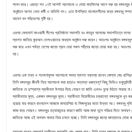
পালন করে। এছাড়া গত ১৭ই আগস্ট আলোচনা ও দোয়া মাহফিলের আগে শুরু হয় বঙ্গবন্ধুর জী
অনুষ্ঠানে আগত নেতা কর্মী ও অতিথি গন। এতে উপস্থিত বাংলাদেশীদের মধ্যে বঙ্গবন্ধু সম্প
আবেগ ঘন পরিবেশের সৃষ্টি হয়।
এরপর মেলবোর্ন আওয়ামী লীগের প্রতিষ্ঠাতা সভাপতি ডঃ মাহবুব আলমের সভাপতিত্বে দলের 
স্বাগত জানিয়ে কুরআন তেলাওয়াতের মাধ্যমে অনুষ্ঠান শুরু করেন। অতঃপর অনুষ্ঠানে বঙ্গবন
শুরু করে এখন পর্যন্ত দেশের জন্যে প্রান দেয়া সকল শহীদের জন্যে দোয়া করা হয়। অতঃপর
হয়।
এরপর এক তথ্য ও গবেষণামূলক আলোচনা সভায় স্বাগত বক্তব্য রাখেন মোল্লা মোঃ রাশিদু
তিনি বঙ্গবন্ধুর জীবনী নিয়ে আলোচনা করা ছাড়াও অত্যন্ত গুরুত্বপূর্ণ কিছু ভিডিও ডকুমেন্টারী
জাতিকে যে দুস্প্রাপ্য স্বাধীনতা উপহার দিয়ে গেছেন তা জাতি এখনও বুঝে উঠতে পারছে না
স্বাধীনতার মূল্য, একজন বঙ্গবন্ধুর মূল্য। স্বাধীনতা বিরোধীদের চক্রান্তে বঙ্গবন্ধুকে খুন
হয়েছে যার কারনে বাংলাদেশ আজকে মালয়েশিয়া বা সিঙ্গাপুরের মতো উন্নত নয়। বঙ্গবন্ধু পৃথিবীর
কাজ করে গেছেন। বঙ্গবন্ধুর হত্যাকান্ডের কারণে জাতি আজ মাথা তুলে পরিচয় দিতে অপারগ কে
জাতিকে আজ এই অপবাদ মাথায় নিয়ে চলতে হচ্ছে। তিনি বঙ্গবন্ধুর জন্যে জান্নাতের দোয়া কর
বক্তব্য রাখেন মেলবোর্ন যুবলীগের সভাপতি মোঃ জেমস খান। তিনি বলেন বঙ্গবন্ধু না থা