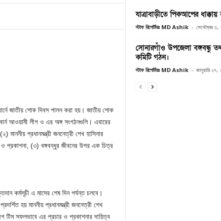
যাত্রাবাড়ীতে পিকআপের ধাক্কায় 
স্টাফ রিপোর্টারঃ MD Ashik
-
সেপ্টেম্বর ৩,
সোনারগাঁও উপজেলা বঙ্গবন্ধু তথ্য প
কমিটি গঠন।
স্টাফ রিপোর্টারঃ MD Ashik
-
জানুয়ারি ২৭,
বোর্নে জাতীয় শোক দিবস পালন করা হয়। জাতীয় শোক
েলবোর্ন আওয়ামী লীগ ও এর অঙ্গ সংগঠনগুলি। এবারের
(২) মাননীয় প্রধানমন্ত্রী জননেত্রী শেখ হাসিনার
ার ও প্রকাশনা, (৩) বঙ্গবন্ধুর জীবনের উপর এক চিত্র
তদান কর্মসূচী এ মাসের শেষ দিন পর্যন্ত চলবে।
্রদর্শিত হয় মাননীয় প্রধানমন্ত্রী জননেত্রী শেখ
লীগ টিম সফলভাবে এর প্রচার ও প্রকাশনার দায়িত্ব