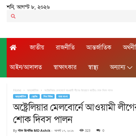
শনি, আগস্ট ৮, ২০২৬
জাতীয়
রাজনীতি
আন্তর্জাতিক
অর্থন
আইন/আদালত
স্বাক্ষাৎকার
স্বাস্থ্য
অন্যান্য
Home
আন্তর্জাতিক
অষ্ট্রেলিয়ার মেলবোর্নে আওয়ামী লীগের উদ্যোগে জাতীয় শোক দিবস পালন
আন্তর্জাতিক
ব্রেকিং
লিড নিউজ
সারা বাংলা
অষ্ট্রেলিয়ার মেলবোর্নে আওয়ামী লীগ
শোক দিবস পালন
By
স্টাফ রিপোর্টারঃ MD Ashik
-
আগস্ট ১৭, ২০১৯
323
0