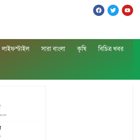
লাইফস্টাইল
সারা বাংলা
কৃষি
বিচিত্র খবর
ল
, ২০১৮
া
৩