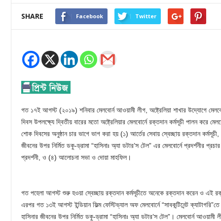
SHARE
Facebook
Twitter
গত ১৭ই আগস্ট (২০১৯) শনিবার মেলবোর্ন আওয়ামী লীগ, অষ্ট্রেলিয়া শাখার উদ্যোগে মেল
দিবস উপলক্ষ্যে দ্বিতীয় বারের মতো অষ্ট্রেলিয়ার মেলবোর্নে রক্তদান কর্মসূচী পালন করে ম
শোক দিবসের অনুষ্ঠান চার ভাগে ভাগ করা হয় (১) আর্তের সেবায় স্বেচ্ছায় রক্তদান কর্মসূচী, 
জীবনের উপর নির্মিত ডকু-ড্রামা “হাসিনাঃ অ্যা ডটার’স টেল” এর মেলবোর্নে প্রদর্শনীর প্রচ
প্রদর্শনী, ও (৪) আলোচনা সভা ও দোয়া মাহফিল।
গত পহেলা আগস্ট শুরু হওয়া স্বেচ্ছায় রক্তদান কর্মসূচীতে অনেকে রক্তদান করেন ও এই রক্
এরপর গত ১৩ই আগস্ট ইন্ডিয়ান ফিল্ম ফেস্টিভ্যাল অফ মেলবোর্নে “সাবকন্টিনেন্ট ক্যাটাগরি”তে প
হাসিনার জীবনের উপর নির্মিত ডকু-ড্রামা “হাসিনাঃ অ্যা ডটার’স টেল”। মেলবোর্ন আওয়ামী 