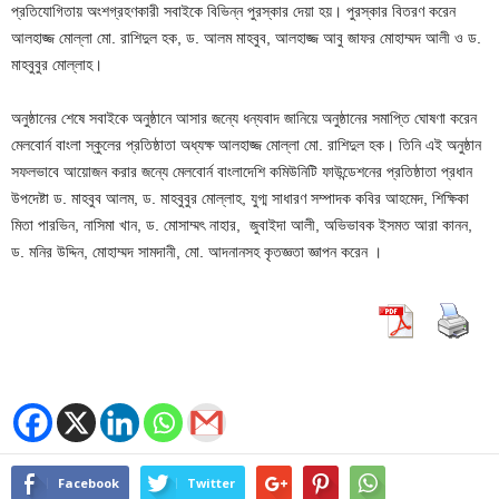
প্রতিযোগিতায় অংশগ্রহণকারী সবাইকে বিভিন্ন পুরস্কার দেয়া হয়। পুরস্কার বিতরণ করেন
আলহাজ্জ মোল্লা মো. রাশিদুল হক, ড. আলম মাহবুব, আলহাজ্জ আবু জাফর মোহাম্মদ আলী ও ড.
মাহবুবুর মোল্লাহ।
অনুষ্ঠানের শেষে সবাইকে অনুষ্ঠানে আসার জন্যে ধন্যবাদ জানিয়ে অনুষ্ঠানের সমাপ্তি ঘোষণা করেন
মেলবোর্ন বাংলা স্কুলের প্রতিষ্ঠাতা অধ্যক্ষ আলহাজ্জ মোল্লা মো. রাশিদুল হক। তিনি এই অনুষ্ঠান
সফলভাবে আয়োজন করার জন্যে মেলবোর্ন বাংলাদেশি কমিউনিটি ফাউন্ডেশনের প্রতিষ্ঠাতা প্রধান
উপদেষ্টা ড. মাহবুব আলম, ড. মাহবুবুর মোল্লাহ, যুগ্ম সাধারণ সম্পাদক কবির আহমেদ, শিক্ষিকা
মিতা পারভিন, নাসিমা খান, ড. মোসাম্মৎ নাহার, জুবাইদা আলী, অভিভাবক ইসমত আরা কানন,
ড. মনির উদ্দিন, মোহাম্মদ সামদানী, মো. আদনানসহ কৃতজ্ঞতা জ্ঞাপন করেন ।
Facebook
Twitter