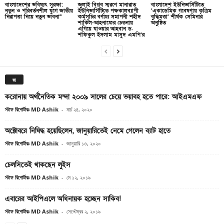
বাংলাদেশের ভবিষ্যৎ সুরক্ষা:
জুলাই বিপ্লব স্মরণে মানারাত
বাংলাদেশ ইউনিভার্সিটিতে
নতুন ও পরিবর্তনশীল যুগে জাতীয়
ইউনিভার্সিটিতে পক্ষকালব্যাপী
‘একাডেমিক গবেষণায় কৃত্রিম
নিরাপত্তা নিয়ে নতুন ভাবনা”
কর্মসূচির বর্ণাঢ্য সমাপনী শহীদ
বুদ্ধিমত্তা’ শীর্ষক সেমিনার
শাকিল-আহনাফের চেতনায়
অনুষ্ঠিত
এগিয়ে যাওয়ার আহবান ড.
শফিকুল ইসলাম মাসুদ এমপি’র
জ
করোনায় অর্থনৈতিক মন্দা ২০০৯ সালের চেয়ে ভয়াবহ হতে পারে: আইএমএফ
স্টাফ রিপোর্টারঃ MD Ashik
-
মার্চ ২৪, ২০২০
অক্টোবরে নিষিদ্ধ হয়েছিলেন, জানুয়ারিতেই নেমে গেলেন ব্যাট হাতে
স্টাফ রিপোর্টারঃ MD Ashik
-
জানুয়ারি ১৩, ২০২০
চেলসিতেই থাকছেন লুইস
স্টাফ রিপোর্টারঃ MD Ashik
-
মে ১২, ২০১৯
এবারের আইপিএলে অধিনায়ক হচ্ছেন সাকিব!
স্টাফ রিপোর্টারঃ MD Ashik
-
সেপ্টেম্বর ২, ২০১৯