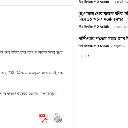
স্টাফ রিপোর্টারঃ MD Ashik
-
ফেব্রুয়ারি ২
ছেংগারচর পৌর বাজার বণিক সমিত
দিনে ১০ জনের মনোনয়নপত্র...
স্টাফ রিপোর্টারঃ MD Ashik
-
জানুয়ারি ১৯,
গার্দিওলার শততম ম্যাচে ম্যান 
স্টাফ রিপোর্টারঃ MD Ashik
-
জানুয়ারি ৩০,
্গে তাল মিলিয়ে তারা অ্যাপের মাধ্যমে ভিক্ষা গ্রহণ
রয়েছে নির্দিষ্ট কিউআর কোডযুক্ত ব্যাজ। সেই কোড
যবহার করছেন উইচ্যাট ওয়ালেট। সবক্ষেত্রেই