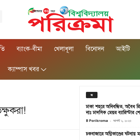
ীতি
ব্যাংক-বীমা
খেলাধূলা
বিনোদন
আইটি
ক্যাম্পাস খবর
জ
ঢাকা শহরে অনিবন্ধিত, অবৈধ র
ক্ষুকরা!
নাঃ ঢাদসিক মেয়র ব্যারিস্টার 
B Porikroma
-
আগস্ট ২, ২০২৩
চকবাজারে অগ্নিকাণ্ডের ঘটনায় 