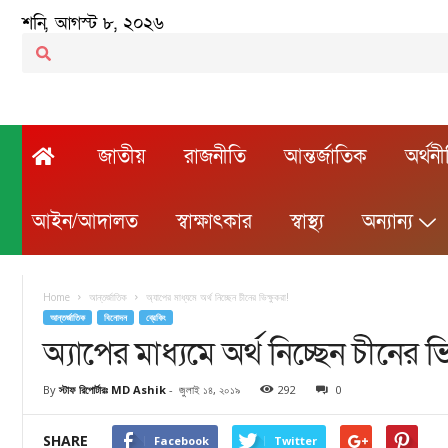
শনি, আগস্ট ৮, ২০২৬
জাতীয়
রাজনীতি
আন্তর্জাতিক
অর্থন
আইন/আদালত
স্বাক্ষাৎকার
স্বাস্থ্য
অন্যান্য
Home
আন্তর্জাতিক
অ্যাপের মাধ্যমে অর্থ নিচ্ছেন চীনের ভিক্ষুকরা!
আন্তর্জাতিক
বিনোদন
ব্রেকিং
অ্যাপের মাধ্যমে অর্থ নিচ্ছেন চীনের ভি
By
স্টাফ রিপোর্টারঃ MD Ashik
-
জুলাই ১৪, ২০১৯
292
0
SHARE
Facebook
Twitter