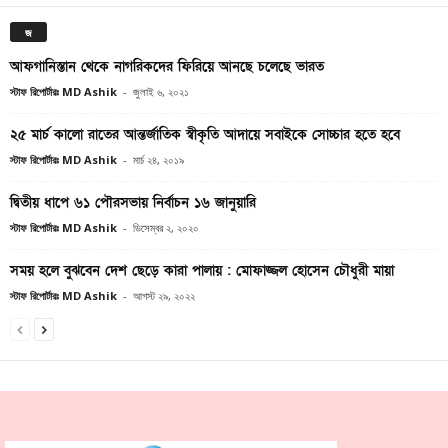
জ
আফগানিস্তান থেকে নাগরিকদের ফিরিয়ে আনছে চলেছে ভারত
স্টাফ রিপোর্টারঃ MD Ashik
-
জুলাই ৬, ২০২১
২৫ মার্চ কালো রাতের আন্তর্জাতিক স্বীকৃতি আদায়ে সবাইকে সোচ্চার হতে হবে
স্টাফ রিপোর্টারঃ MD Ashik
-
মার্চ ২৪, ২০১৯
দ্বিতীয় ধাপে ৬১ পৌরসভায় নির্বাচন ১৬ জানুয়ারি
স্টাফ রিপোর্টারঃ MD Ashik
-
ডিসেম্বর ২, ২০২০
সময় হলে বুঝবেন দেশ ছেড়ে কারা পালায় : মোফাজ্জল হোসেন চৌধুরী মায়া
স্টাফ রিপোর্টারঃ MD Ashik
-
আগস্ট ২৯, ২০২২