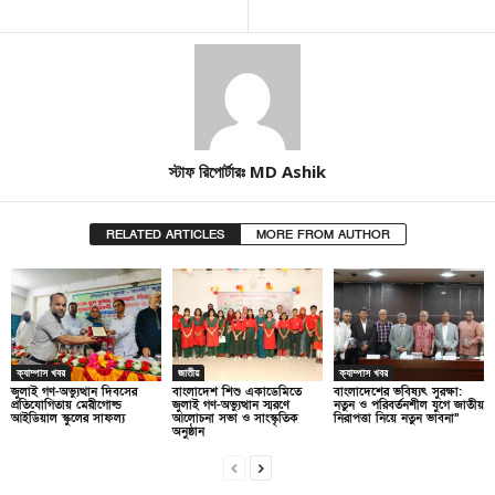
স্টাফ রিপোর্টারঃ MD Ashik
RELATED ARTICLES
MORE FROM AUTHOR
ক্যাম্পাস খবর
জাতীয়
ক্যাম্পাস খবর
জুলাই গণ-অভ্যুত্থান দিবসের
বাংলাদেশ শিশু একাডেমিতে
বাংলাদেশের ভবিষ্যৎ সুরক্ষা:
প্রতিযোগিতায় মেরীগোল্ড
জুলাই গণ-অভ্যুত্থান স্মরণে
নতুন ও পরিবর্তনশীল যুগে জাতীয়
আইডিয়াল স্কুলের সাফল্য
আলোচনা সভা ও সাংস্কৃতিক
নিরাপত্তা নিয়ে নতুন ভাবনা”
অনুষ্ঠান