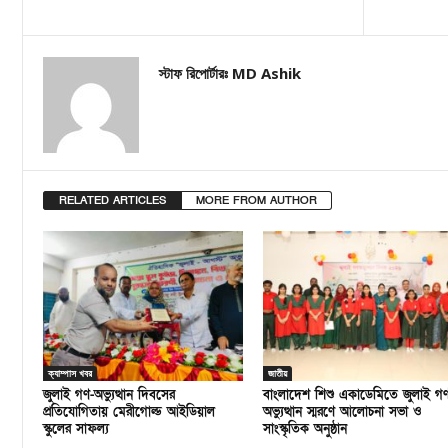
স্টাফ রিপোর্টারঃ MD Ashik
RELATED ARTICLES
MORE FROM AUTHOR
ক্যাম্পাস খবর
জাতীয়
জুলাই গণ-অভ্যুত্থান দিবসের
বাংলাদেশ শিশু একাডেমিতে জুলাই গ
প্রতিযোগিতায় মেরীগোল্ড আইডিয়াল
অভ্যুত্থান স্মরণে আলোচনা সভা ও
স্কুলের সাফল্য
সাংস্কৃতিক অনুষ্ঠান