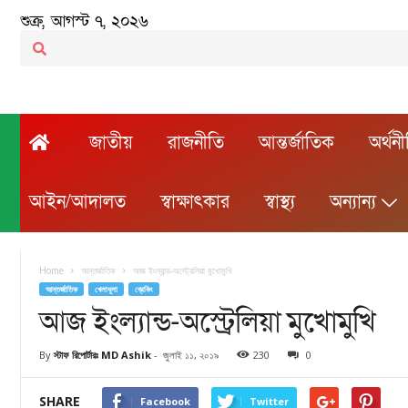
শুক্র, আগস্ট ৭, ২০২৬
জাতীয়
রাজনীতি
আন্তর্জাতিক
অর্থন
আইন/আদালত
স্বাক্ষাৎকার
স্বাস্থ্য
অন্যান্য
Home
আন্তর্জাতিক
আজ ইংল্যান্ড-অস্ট্রেলিয়া মুখোমুখি
আন্তর্জাতিক
খেলাধূলা
ব্রেকিং
আজ ইংল্যান্ড-অস্ট্রেলিয়া মুখোমুখি
By
স্টাফ রিপোর্টারঃ MD Ashik
-
জুলাই ১১, ২০১৯
230
0
SHARE
Facebook
Twitter