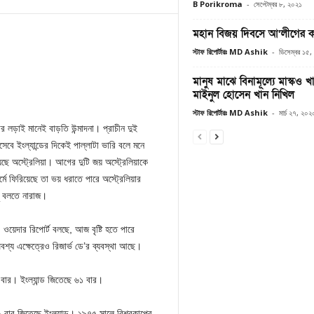
B Porikroma
-
সেপ্টেম্বর ৮, ২০২১
মহান বিজয় দিবসে আ’লীগের কর্
স্টাফ রিপোর্টারঃ MD Ashik
-
ডিসেম্বর ১৫
মানুষ মাঝে বিনামূল্যে মাস্কও
মাইনুল হোসেন খান নিখিল
স্টাফ রিপোর্টারঃ MD Ashik
-
মার্চ ২৭, ২০২
ার লড়াই মানেই বাড়তি উন্মাদনা। প্রাচীন দুই
েবে ইংল্যান্ডের দিকেই পাল্লাটা ভারি বলে মনে
য়েছে অস্ট্রেলিয়া। আগের দুটি জয় অস্ট্রেলিয়াকে
র্মে ফিরিয়েছে তা ভয় ধরাতে পারে অস্ট্রেলিয়ার
ু বলতে নারাজ।
 ওয়েদার রিপোর্ট বলছে, আজ বৃষ্টি হতে পারে
। অবশ্য এক্ষেত্রেও রিজার্ভ ডে’র ব্যবস্থা আছে।
বার। ইংল্যান্ড জিতেছে ৬১ বার।
২ বার জিতেছে ইংল্যান্ড। ১৯৭৫ সালে বিশ্বকাপের