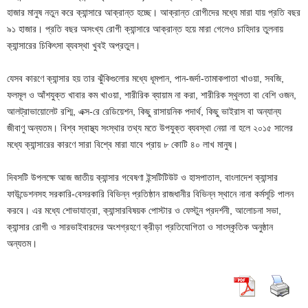
হাজার মানুষ নতুন করে ক্যান্সারে আক্রান্ত হচ্ছে। আক্রান্ত রোগীদের মধ্যে মারা যায় প্রতি বছর
৯১ হাজার। প্রতি বছর অসংখ্য রোগী ক্যান্সারে আক্রান্ত হয়ে মারা গেলেও চাহিদার তুলনায়
ক্যান্সারের চিকিৎসা ব্যবস্থা খুবই অপ্রতুল।
যেসব কারণে ক্যান্সার হয় তার ঝুঁকিগুলোর মধ্যে ধূমপান, পান-জর্দা-তামাকপাতা খাওয়া, সবজি,
ফলমূল ও আঁশযুক্ত খাবার কম খাওয়া, শারীরিক ব্যায়াম না করা, শারীরিক স্থূলতা বা বেশি ওজন,
আলট্রাভায়োলেট রশ্মি, এক্স-রে রেডিয়েশন, কিছু রাসায়নিক পদার্থ, কিছু ভাইরাস বা অন্যান্য
জীবাণু অন্যতম। বিশ্ব স্বাস্থ্য সংস্থার তথ্য মতে উপযুক্ত ব্যবস্থা নেয়া না হলে ২০১৫ সালের
মধ্যে ক্যান্সারের কারণে সারা বিশ্বে মারা যাবে প্রায় ৮ কোটি ৪০ লাখ মানুষ।
দিবসটি উপলক্ষে আজ জাতীয় ক্যান্সার গবেষণা ইন্সটিটিউট ও হাসপাতাল, বাংলাদেশ ক্যান্সার
ফাউন্ডেশনসহ সরকারি-বেসরকারি বিভিন্ন প্রতিষ্ঠান রাজধানীর বিভিন্ন স্থানে নানা কর্মসূচি পালন
করবে। এর মধ্যে শোভাযাত্রা, ক্যান্সারবিষয়ক পোস্টার ও ফেস্টুন প্রদর্শনী, আলোচনা সভা,
ক্যান্সার রোগী ও সারভাইবারদের অংশগ্রহণে ক্রীড়া প্রতিযোগিতা ও সাংস্কৃতিক অনুষ্ঠান
অন্যতম।