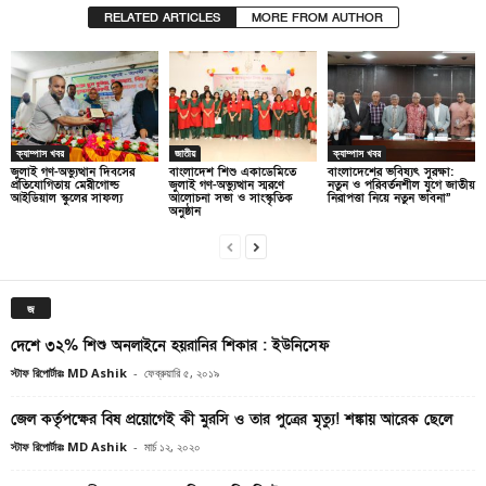
RELATED ARTICLES
MORE FROM AUTHOR
ক্যাম্পাস খবর
জাতীয়
ক্যাম্পাস খবর
জুলাই গণ-অভ্যুত্থান দিবসের
বাংলাদেশ শিশু একাডেমিতে
বাংলাদেশের ভবিষ্যৎ সুরক্ষা:
প্রতিযোগিতায় মেরীগোল্ড
জুলাই গণ-অভ্যুত্থান স্মরণে
নতুন ও পরিবর্তনশীল যুগে জাতীয়
আইডিয়াল স্কুলের সাফল্য
আলোচনা সভা ও সাংস্কৃতিক
নিরাপত্তা নিয়ে নতুন ভাবনা”
অনুষ্ঠান
জ
দেশে ৩২% শিশু অনলাইনে হয়রানির শিকার : ইউনিসেফ
স্টাফ রিপোর্টারঃ MD Ashik
-
ফেব্রুয়ারি ৫, ২০১৯
জেল কর্তৃপক্ষের বিষ প্রয়োগেই কী মুরসি ও তার পুত্রের মৃত্যু! শঙ্কায় আরেক ছেলে
স্টাফ রিপোর্টারঃ MD Ashik
-
মার্চ ১২, ২০২০