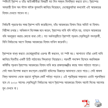
স্পষ্টতই ট্রাম্প ও তাঁর আইনজীবীরা বিষয়টি যত দিন সম্ভব বিলম্বিত করতে চান। ট্রাম্পের
অস্থায়ী চিফ অব স্টাফ মাইক মুলভানি জানিয়ে দিয়েছেন, ডেমোক্র্যাটরা কখনোই এই আয়করের
হিসাব দেখতে পাবেন না।
নির্বাচনী প্রচারণার সময় ট্রাম্প দাবি করেছিলেন, তাঁর আয়করের হিসাব নিয়ে অডিট বা হিসাব-
নিরীক্ষা চলছে। অধিকাংশ বিশেষজ্ঞ মনে করেন, ট্রাম্পের দাবি যদি সত্যি হয়, তাহলে আয়করের
নথি অবমুক্ত করায় কোনো বাধা নেই। গত অর্ধশতাব্দীতে ট্রাম্পই প্রথম প্রেসিডেন্ট পদপ্রার্থী,
যিনি নির্বাচনের আগে নিজের আয়করের হিসাব দাখিল করেননি।
ট্রাম্পকে বাধ্য করতে ডেমোক্র্যাটরা এরপর কী করবেন, তা স্পষ্ট নয়। আপাতত তাঁরা একই দাবি
জানিয়ে দ্বিতীয় একটি চিঠি পাঠানোর সিদ্ধান্ত নিয়েছেন। পরবর্তী পদক্ষেপ হিসেবে করবিষয়ক
কমিটির প্রধান ট্রাম্পের আয়করের হিসাব দাবি করে রাজস্বমন্ত্রীর কাছে সমন পাঠাতে পারেন।
সেই সমন উপেক্ষা করলে কংগ্রেস হোয়াইট হাউসের বিরুদ্ধে আদালতে যেতে পারে। সেই মামলা
নিম্ন আদালত থেকে হয়তো সুপ্রিম কোর্ট পর্যন্ত গড়াবে। এই প্রক্রিয়া সম্ভবত এতটা প্রলম্বিত
হবে যে ২০২০ সালের প্রেসিডেন্ট নির্বাচনের আগে ট্রাম্পের আয়করের হিসাব আদৌ দিনের আলোর
মুখ দেখবে না।