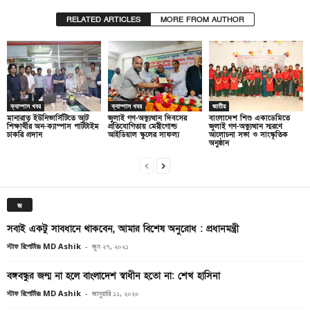
RELATED ARTICLES
MORE FROM AUTHOR
ক্যাম্পাস খবর
ক্যাম্পাস খবর
জাতীয়
মানারাত ইউনিভার্সিটিতে আট
জুলাই গণ-অভ্যুত্থান দিবসের
বাংলাদেশ শিশু একাডেমিতে
শিক্ষার্থীর অন-ক্যাম্পাস পার্টটাইম
প্রতিযোগিতায় মেরীগোল্ড
জুলাই গণ-অভ্যুত্থান স্মরণে
চাকরি প্রদান
আইডিয়াল স্কুলের সাফল্য
আলোচনা সভা ও সাংস্কৃতিক
অনুষ্ঠান
জ
সবাই একটু সাবধানে থাকবেন, আমার বিশেষ অনুরোধ : প্রধানমন্ত্রী
স্টাফ রিপোর্টারঃ MD Ashik
-
জুন ২৭, ২০২১
বঙ্গবন্ধুর জন্ম না হলে বাংলাদেশ স্বাধীন হতো না: শেখ হাসিনা
স্টাফ রিপোর্টারঃ MD Ashik
-
জানুয়ারি ১১, ২০২০