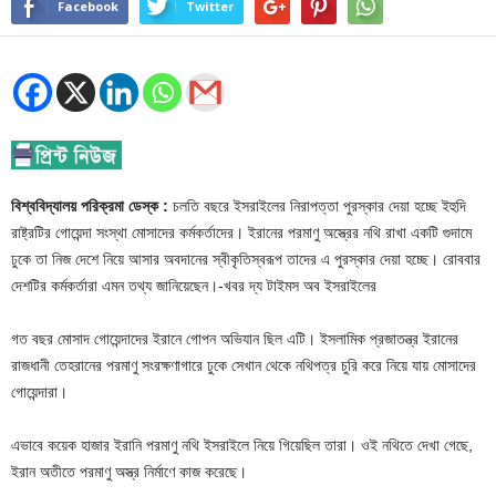
Facebook
Twitter
বিশ্ববিদ্যালয় পরিক্রমা ডেস্ক :
চলতি বছরে ইসরাইলের নিরাপত্তা পুরস্কার দেয়া হচ্ছে ইহুদি
রাষ্ট্রটির গোয়েন্দা সংস্থা মোসাদের কর্মকর্তাদের। ইরানের পরমাণু অস্ত্রের নথি রাখা একটি গুদামে
ঢুকে তা নিজ দেশে নিয়ে আসার অবদানের স্বীকৃতিস্বরূপ তাদের এ পুরস্কার দেয়া হচ্ছে। রোববার
দেশটির কর্মকর্তারা এমন তথ্য জানিয়েছেন।-খবর দ্য টাইমস অব ইসরাইলের
গত বছর মোসাদ গোয়েন্দাদের ইরানে গোপন অভিযান ছিল এটি। ইসলামিক প্রজাতন্ত্র ইরানের
রাজধানী তেহরানের পরমাণু সংরক্ষণাগারে ঢুকে সেখান থেকে নথিপত্র চুরি করে নিয়ে যায় মোসাদের
গোয়েন্দারা।
এভাবে কয়েক হাজার ইরানি পরমাণু নথি ইসরাইলে নিয়ে গিয়েছিল তারা। ওই নথিতে দেখা গেছে,
ইরান অতীতে পরমাণু অস্ত্র নির্মাণে কাজ করেছে।