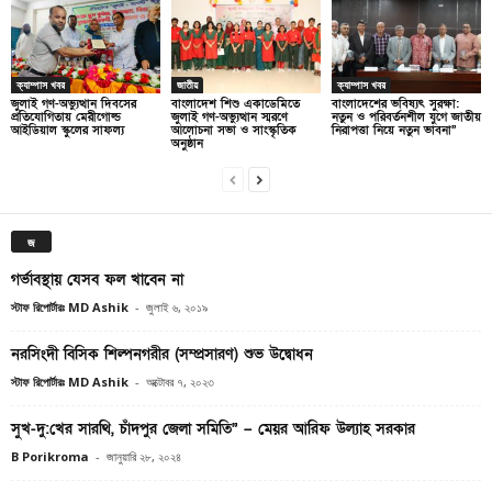
ক্যাম্পাস খবর
জাতীয়
ক্যাম্পাস খবর
জুলাই গণ-অভ্যুত্থান দিবসের
বাংলাদেশ শিশু একাডেমিতে
বাংলাদেশের ভবিষ্যৎ সুরক্ষা:
প্রতিযোগিতায় মেরীগোল্ড
জুলাই গণ-অভ্যুত্থান স্মরণে
নতুন ও পরিবর্তনশীল যুগে জাতীয়
আইডিয়াল স্কুলের সাফল্য
আলোচনা সভা ও সাংস্কৃতিক
নিরাপত্তা নিয়ে নতুন ভাবনা”
অনুষ্ঠান
জ
গর্ভাবস্থায় যেসব ফল খাবেন না
স্টাফ রিপোর্টারঃ MD Ashik
-
জুলাই ৬, ২০১৯
নরসিংদী বিসিক শিল্পনগরীর (সম্প্রসারণ) শুভ উদ্বোধন
স্টাফ রিপোর্টারঃ MD Ashik
-
অক্টোবর ৭, ২০২৩
সুখ-দু:খের সারথি, চাঁদপুর জেলা সমিতি” – মেয়র আরিফ উল্যাহ সরকার
B Porikroma
-
জানুয়ারি ২৮, ২০২৪