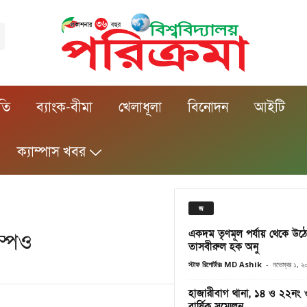
ীতি
ব্যাংক-বীমা
খেলাধূলা
বিনোদন
আইটি
ক্যাম্পাস খবর
জ
একদম তৃণমূল পর্যায় থেকে উঠ
ম্পেও
তাসবীরুল হক অনু
স্টাফ রিপোর্টারঃ MD Ashik
-
নভেম্বর ১, 
হাজারীবাগ থানা, ১৪ ও ২২নং ওয়
বার্ষিক সম্মেলন