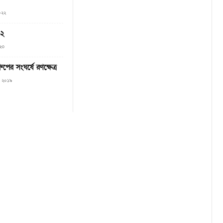
০২২
 ২
২৩
ুপের সংঘর্ষে রণক্ষেত্র
৮, ২০১৯