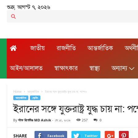
শুক্র, আগস্ট ৭, ২০২৬
জাতীয়
রাজনীতি
আন্তর্জাতিক
অর্থন
আইন/আদালত
স্বাক্ষাৎকার
স্বাস্থ্য
অন্যান্য
Home
আন্তর্জাতিক
ইরানের সঙ্গে যুক্তরাষ্ট্র যুদ্ধ চায় না: পম্পেও
আন্তর্জাতিক
ব্রেকিং
ইরানের সঙ্গে যুক্তরাষ্ট্র যুদ্ধ চায় না: প
By
স্টাফ রিপোর্টারঃ MD Ashik
-
মে ১৫, ২০১৯
257
0
SHARE
Facebook
Twitter