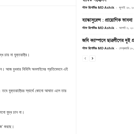
স্টাফ রিপোর্টারঃ MD Ashik
-
জুলাই ২৮, ২
ব্যাঙ্কাসুরেন্স : প্রায়োগিক ভাবনা
স্টাফ রিপোর্টারঃ MD Ashik
-
আগস্ট ৩, ২০
জবি ক্যাম্পাসে ছাত্রলীগের দুই গ্র
স্টাফ রিপোর্টারঃ MD Ashik
-
ফেব্রুয়ারি ১
্ধ চায় না যুক্তরাষ্ট্র।
রেন। আজ বুধবার বিবিসি অনলাইনের প্রতিবেদনে এই
বে যুক্তরাষ্ট্রের স্বার্থে কোনো আঘাত এলে তার
কোনো যুদ্ধ চান না।
রাজ’ করছে।