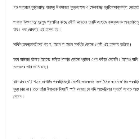
গত সপ্তাহে যুক্তরাষ্ট্র পারস্য উপসাগরে যুদ্ধজাহাজ ও ক্ষেপণাস্ত্র প্রতিরক্ষাব্যবস্থা মোত
পারস্য উপসাগরে হরমুজ প্রণালির কাছে সৌদি আরবের চারটি জাহাজে রহস্যজনক অন্তর্ঘাত
যায়। গত রোববার এই হামলা হয়।
মার্কিন তদন্তকারীদের ধারণা, ইরান বা ইরান-সমর্থিত কোনো গোষ্ঠী এই হামলায় জড়িত।
তবে হামলার ঘটনায় ইরানের জড়িত থাকার কোনো প্রমাণ এখন পর্যন্ত মেলেনি। ইরানও দাবি
তদন্তের দাবি জানিয়েছে।
রাশিয়ার সোচি শহরে দেশটির পররাষ্ট্রমন্ত্রী সের্গেই লাভরভের সঙ্গে বৈঠক করেন মার্কিন পররাষ্ট
যুদ্ধ চায় না। তবে তাঁরা ইরানকে বিষয়টি স্পষ্ট করেছে যে যদি আমেরিকার স্বার্থে আঘাত আস
দেবেন।