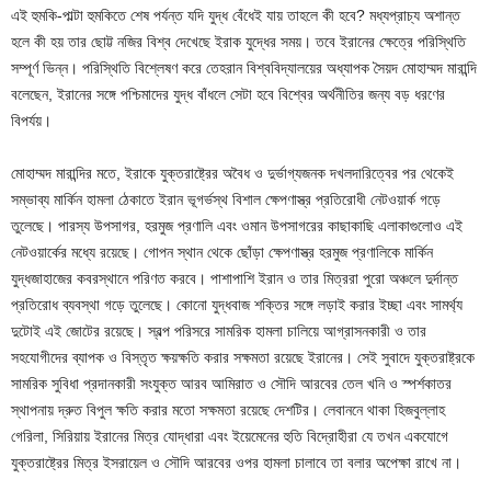
এই হুমকি-পাল্টা হুমকিতে শেষ পর্যন্ত যদি যুদ্ধ বেঁধেই যায় তাহলে কী হবে? মধ্যপ্রাচ্য অশান্ত
হলে কী হয় তার ছোট্ট নজির বিশ্ব দেখেছে ইরাক যুদ্ধের সময়। তবে ইরানের ক্ষেত্রে পরিস্থিতি
সম্পূর্ণ ভিন্ন। পরিস্থিতি বিশ্লেষণ করে তেহরান বিশ্ববিদ্যালয়ের অধ্যাপক সৈয়দ মোহাম্মদ মারান্দি
বলেছেন, ইরানের সঙ্গে পশ্চিমাদের যুদ্ধ বাঁধলে সেটা হবে বিশ্বের অর্থনীতির জন্য বড় ধরণের
বিপর্যয়।
মোহাম্মদ মারান্দির মতে, ইরাকে যুক্তরাষ্ট্রের অবৈধ ও দুর্ভাগ্যজনক দখলদারিত্বের পর থেকেই
সম্ভাব্য মার্কিন হামলা ঠেকাতে ইরান ভূগর্ভস্থ বিশাল ক্ষেপণাস্ত্র প্রতিরোধী নেটওয়ার্ক গড়ে
তুলেছে। পারস্য উপসাগর, হরমুজ প্রণালি এবং ওমান উপসাগরের কাছাকাছি এলাকাগুলোও এই
নেটওয়ার্কের মধ্যে রয়েছে। গোপন স্থান থেকে ছোঁড়া ক্ষেপণাস্ত্র হরমুজ প্রণালিকে মার্কিন
যুদ্ধজাহাজের কবরস্থানে পরিণত করবে। পাশাপাশি ইরান ও তার মিত্ররা পুরো অঞ্চলে দুর্দান্ত
প্রতিরোধ ব্যবস্থা গড়ে তুলেছে। কোনো যুদ্ধবাজ শক্তির সঙ্গে লড়াই করার ইচ্ছা এবং সামর্থ্য
দুটোই এই জোটের রয়েছে। স্বল্প পরিসরে সামরিক হামলা চালিয়ে আগ্রাসনকারী ও তার
সহযোগীদের ব্যাপক ও বিস্তৃত ক্ষয়ক্ষতি করার সক্ষমতা রয়েছে ইরানের। সেই সুবাদে যুক্তরাষ্ট্রকে
সামরিক সুবিধা প্রদানকারী সংযুক্ত আরব আমিরাত ও সৌদি আরবের তেল খনি ও স্পর্শকাতর
স্থাপনায় দ্রুত বিপুল ক্ষতি করার মতো সক্ষমতা রয়েছে দেশটির। লেবাননে থাকা হিজবুল্লাহ
গেরিলা, সিরিয়ায় ইরানের মিত্র যোদ্ধারা এবং ইয়েমেনের হুতি বিদ্রোহীরা যে তখন একযোগে
যুক্তরাষ্ট্রের মিত্র ইসরায়েল ও সৌদি আরবের ওপর হামলা চালাবে তা বলার অপেক্ষা রাখে না।