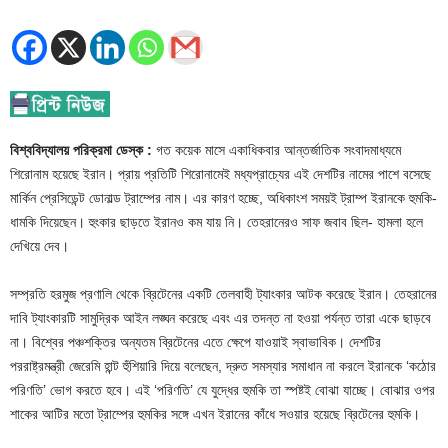
বিশ্ববিদ্যালয় পরিক্রমা ডেস্ক :
গত কয়েক মাসে একাধিকবার আন্তর্জাতিক সংবাদমাধ্যমে
শিরোনাম হয়েছে ইরান। প্রায় প্রতিটি শিরোনামেই মধ্যপ্রাচ্যের এই দেশটির নামের পাশে বসেছে
মার্কিন প্রেসিডেন্ট ডোনাল্ড ট্রাম্পের নাম। এর কারণ হচ্ছে, অধিকাংশ সময়ই ট্রাম্প ইরানকে হুমকি-
ধামকি দিয়েছেন। হুংকার ছাড়তে ইরানও কম যায় নি। তেহরানেরও সাফ জবাব ছিল- হামলা হলে
দেখিয়ে দেব।
সম্প্রতি হরমুজ প্রণালি থেকে ব্রিটেনের একটি তেলবাহী ট্যাংকার আটক করেছে ইরান। তেহরানের
দাবি ট্যাংকারটি সামুদ্রিক আইন লঙ্ঘন করেছে এবং এর তদন্ত না হওয়া পর্যন্ত তারা একে ছাড়বে
না। বিশ্বের পঞ্চশক্তির অন্যতম ব্রিটেনের এতে ক্ষেপে যাওয়াই স্বাভাবিক। দেশটির
পররাষ্ট্রমন্ত্রী জেরেমি হান্ট হুঁশিয়ারি দিয়ে বলেছেন, দ্রুত সমস্যার সমাধান না করলে ইরানকে ‘কঠোর
পরিণতি’ ভোগ করতে হবে। এই ‘পরিণতি’ যে যুদ্ধের হুমকি তা স্পষ্টই বোঝা যাচ্ছে। বোঝার ওপর
শাকের আটির মতো ট্রাম্পের হুমকির সঙ্গে এখন ইরানের কাঁধে সওয়ার হয়েছে ব্রিটেনের হুমকি।