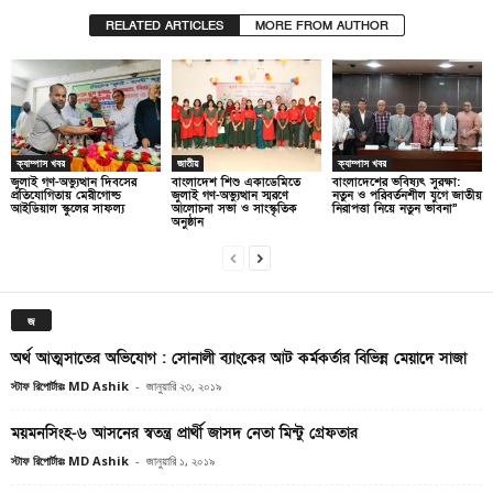
RELATED ARTICLES
MORE FROM AUTHOR
ক্যাম্পাস খবর
জাতীয়
ক্যাম্পাস খবর
জুলাই গণ-অভ্যুত্থান দিবসের
বাংলাদেশ শিশু একাডেমিতে
বাংলাদেশের ভবিষ্যৎ সুরক্ষা:
প্রতিযোগিতায় মেরীগোল্ড
জুলাই গণ-অভ্যুত্থান স্মরণে
নতুন ও পরিবর্তনশীল যুগে জাতীয়
আইডিয়াল স্কুলের সাফল্য
আলোচনা সভা ও সাংস্কৃতিক
নিরাপত্তা নিয়ে নতুন ভাবনা”
অনুষ্ঠান
জ
অর্থ আত্মসাতের অভিযোগ : সোনালী ব্যাংকের আট কর্মকর্তার বিভিন্ন মেয়াদে সাজা
স্টাফ রিপোর্টারঃ MD Ashik
-
জানুয়ারি ২৩, ২০১৯
ময়মনসিংহ-৬ আসনের স্বতন্ত্র প্রার্থী জাসদ নেতা মিন্টু গ্রেফতার
স্টাফ রিপোর্টারঃ MD Ashik
-
জানুয়ারি ১, ২০১৯