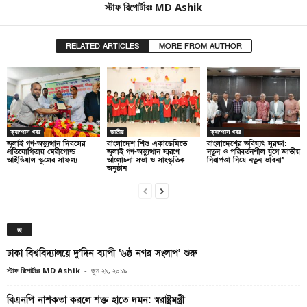
স্টাফ রিপোর্টারঃ MD Ashik
RELATED ARTICLES
MORE FROM AUTHOR
ক্যাম্পাস খবর
জাতীয়
ক্যাম্পাস খবর
জুলাই গণ-অভ্যুত্থান দিবসের
বাংলাদেশ শিশু একাডেমিতে
বাংলাদেশের ভবিষ্যৎ সুরক্ষা:
প্রতিযোগিতায় মেরীগোল্ড
জুলাই গণ-অভ্যুত্থান স্মরণে
নতুন ও পরিবর্তনশীল যুগে জাতীয়
আইডিয়াল স্কুলের সাফল্য
আলোচনা সভা ও সাংস্কৃতিক
নিরাপত্তা নিয়ে নতুন ভাবনা”
অনুষ্ঠান
জ
ঢাকা বিশ্ববিদ্যালয়ে দু’দিন ব্যাপী ‘৬ষ্ঠ নগর সংলাপ’ শুরু
স্টাফ রিপোর্টারঃ MD Ashik
-
জুন ২৯, ২০১৯
বিএনপি নাশকতা করলে শক্ত হাতে দমন: স্বরাষ্ট্রমন্ত্রী