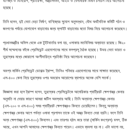
বাণিজ্য ও বিনিয়োগ, প্রতিরক্ষা, সন্ত্রাসদমন, আইটি ও বেসামরিক বিমান চলাচল নিয়ে আলোচনা
হয়েছে।
তিনি বলেন, দুই নেতা বেড়া নির্মাণ, বাণিজ্যের সুযোগ অনুসন্ধান, যৌথ অর্থনৈতিক কমিটি গঠন ও
জনগণের পর্যায়ে যোগাযোগ বাড়ানোর জন্য ফ্লাইট বাড়ানোর মতো বিষয় নিয়ে আলোচনা করেছেন।
প্রধানমন্ত্রীর অফিস থেকে এক টুইটবার্তায় বলা হয়, ওসাকায় মতবিনিময় অব্যাহত রয়েছে। জি২০
শীর্ষ সম্মেলনের ফাঁকে প্রেসিডেন্ট এরদোগানের সাথে ফলপ্রসূ বৈঠক হয়েছে। উভয় নেতা ভারত ও
তুরস্কের মধ্যে জোরালো অংশীদারিত্ব প্রতিষ্ঠা নিয়ে আলোচনা করেছেন।
অবশ্য মার্কিন প্রেসিডেন্ট ডোনাল্ড ট্রাম্প, তিনিও শনিবার এরদোগানের সাথে সাক্ষাত করেছেন,
এস-৪০০ কেনা নিয়ে তুরস্কের ওপর অবরোধ আরোপের ব্যাপারে অনেক বেশি সতর্ক।
জিজ্ঞাসা করা হলে ট্রাম্প বলেন, তুরস্কের প্রেসিডেন্টকে আমেরিকার প্যাট্রিয়ট ক্ষেপণাস্ত্র কেনার
অনুমতি না দেয়ার কারণে আমরা জটিল অবস্থায় আছি। তিনি অন্যান্য ক্ষেপণাস্ত্র কেনার
(এস-২০০ ও এস-৪০০) সময় প্যাট্রিয়ট ক্ষেপণাস্ত্রও কিনতে চেয়েছিলেন। কিন্তু অন্যান্য
ক্ষেপণাস্ত্র কেনার আগে পর্যন্ত ওমাবা প্রশাসন তাকে ওই অস্ত্র কিনতে দেয়া হয়নি। ফলে তিনি
অন্য ক্ষেপণাস্ত্র (এস-৪০০) কিনলেন। এবং তারপর হঠাৎ করে তারা (মার্কিন কংগ্রেস) বলল, ঠিক
আছে, এখন আপনি আমাদের ক্ষেপণাস্ত্র কিনতে পারেন। এভাবে ব্যবসা হয় না। এটা ভালো নয়,