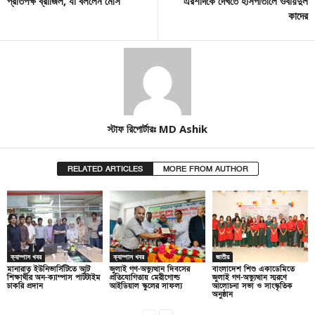
প্রতিপক্ষ ব্রাজিল, যা বললেন মেসি
এরশাদকে দেখতে হাসপাতালে ওবায়দুল
কাদের
স্টাফ রিপোর্টারঃ MD Ashik
RELATED ARTICLES
MORE FROM AUTHOR
ক্যাম্পাস খবর
ক্যাম্পাস খবর
জাতীয়
মানারাত ইউনিভার্সিটিতে আট
জুলাই গণ-অভ্যুত্থান দিবসের
বাংলাদেশ শিশু একাডেমিতে
শিক্ষার্থীর অন-ক্যাম্পাস পার্টটাইম
প্রতিযোগিতায় মেরীগোল্ড
জুলাই গণ-অভ্যুত্থান স্মরণে
চাকরি প্রদান
আইডিয়াল স্কুলের সাফল্য
আলোচনা সভা ও সাংস্কৃতিক
অনুষ্ঠান