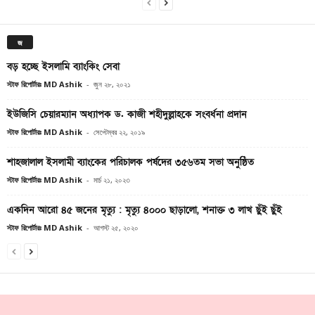
জ
বড় হচ্ছে ইসলামি ব্যাংকিং সেবা
স্টাফ রিপোর্টারঃ MD Ashik
-
জুন ২৮, ২০২১
ইউজিসি চেয়ারম্যান অধ্যাপক ড. কাজী শহীদুল্লাহকে সংবর্ধনা প্রদান
স্টাফ রিপোর্টারঃ MD Ashik
-
সেপ্টেম্বর ২২, ২০১৯
শাহজালাল ইসলামী ব্যাংকের পরিচালক পর্ষদের ৩৫৬তম সভা অনুষ্ঠিত
স্টাফ রিপোর্টারঃ MD Ashik
-
মার্চ ২১, ২০২৩
একদিন আরো ৪৫ জনের মৃত্যু : মৃত্যু ৪০০০ ছাড়ালো, শনাক্ত ৩ লাখ ছুঁই ছুঁই
স্টাফ রিপোর্টারঃ MD Ashik
-
আগস্ট ২৫, ২০২০