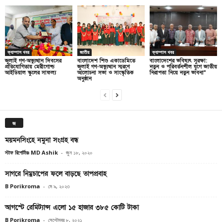
ক্যাম্পাস খবর
জাতীয়
ক্যাম্পাস খবর
জুলাই গণ-অভ্যুত্থান দিবসের
বাংলাদেশ শিশু একাডেমিতে
বাংলাদেশের ভবিষ্যৎ সুরক্ষা:
প্রতিযোগিতায় মেরীগোল্ড
জুলাই গণ-অভ্যুত্থান স্মরণে
নতুন ও পরিবর্তনশীল যুগে জাতীয়
আইডিয়াল স্কুলের সাফল্য
আলোচনা সভা ও সাংস্কৃতিক
নিরাপত্তা নিয়ে নতুন ভাবনা”
অনুষ্ঠান
জ
ময়মনসিংহে নমুনা সংগ্রহ বন্ধ
স্টাফ রিপোর্টারঃ MD Ashik
-
জুন ১৮, ২০২০
সাগরে নিম্নচাপের ফলে বাড়ছে তাপপ্রবাহ
B Porikroma
-
মে ৯, ২০২৩
আগস্টে রেমিট্যান্স এলো ১৫ হাজার ৩৮৫ কোটি টাকা
B Porikroma
-
সেপ্টেম্বর ৮, ২০২১