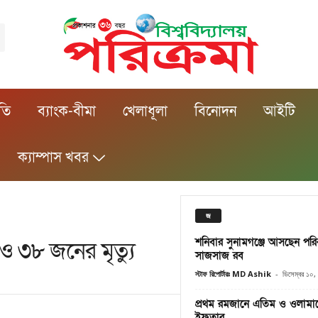
ীতি
ব্যাংক-বীমা
খেলাধূলা
বিনোদন
আইটি
ক্যাম্পাস খবর
জ
শনিবার সুনামগঞ্জে আসছেন পরিকল
 ৩৮ জনের মৃত্যু
সাজসাজ রব
স্টাফ রিপোর্টারঃ MD Ashik
-
ডিসেম্বর ১০
প্রথম রমজানে এতিম ও ওলামাদ
ইফতার