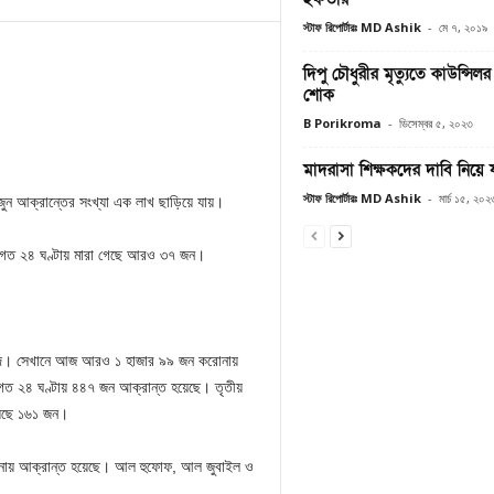
স্টাফ রিপোর্টারঃ MD Ashik
-
মে ৭, ২০১৯
দিপু চৌধুরীর মৃত্যুতে কাউন্স
শোক
B Porikroma
-
ডিসেম্বর ৫, ২০২৩
মাদরাসা শিক্ষকদের দাবি নিয়ে যা 
স্টাফ রিপোর্টারঃ MD Ashik
-
মার্চ ১৫, ২০২
ুন আক্রান্তের সংখ্যা এক লাখ ছাড়িয়ে যায়।
 গত ২৪ ঘণ্টায় মারা গেছে আরও ৩৭ জন।
িয়াদে। সেখানে আজ আরও ১ হাজার ৯৯ জন করোনায়
নে গত ২৪ ঘণ্টায় ৪৪৭ জন আক্রান্ত হয়েছে। তৃতীয়
য়েছে ১৬১ জন।
রোনায় আক্রান্ত হয়েছে। আল হুফোফ, আল জুবাইল ও