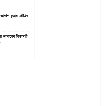
িলর আকাশ কুমার ভৌমিক
জানালেন শিক্ষামন্ত্রী
৩