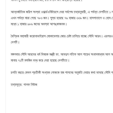
আন্তর্জাতিক জরিপ সংস্থা ওয়ার্ল্ডওমিটারসে দেয়া সর্বশেষ তথ্যানুযায়ী, এ পর্যন্ত দেশটি
এখন পর্যন্ত মারা গেছে ৭৮৩ জন। সুস্থ হয়েছে ৭৬ হাজার ৩৩৯ জন। হাসপাতালে ও হোম 
মধ্যে ১ হাজার ৬৮৬ জনের অবস্থা আশঙ্কাজনক।
বৈশ্বিক মহামারী করোনাভাইরাস মোকাবেলায় জোর চেষ্টা চালিয়ে যাচ্ছে সৌদি আরব। এরপরও
দেশটি।
মঙ্গলবার সৌদি আরবের ধর্ম বিষয়ক মন্ত্রী ডা. আবদুল লতিফ আল শায়েখ সংবাদমাধ্যম আল আরা
মানায় ৭১টি মসজিদ বন্ধ করে দেয়া হয়েছে দেশটিতে।
চলতি বছরে কেবল প্রতীকী সংখ্যক লোককে হজ পালনের অনুমতি দেয়ার কথা ভাবছে সৌদি 
তথ্যসূত্র: গালফ নিউজ