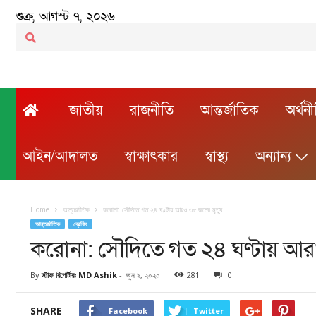
শুক্র, আগস্ট ৭, ২০২৬
জাতীয়
রাজনীতি
আন্তর্জাতিক
অর্থন
আইন/আদালত
স্বাক্ষাৎকার
স্বাস্থ্য
অন্যান্য
Home
আন্তর্জাতিক
করোনা: সৌদিতে গত ২৪ ঘণ্টায় আরও ৩৮ জনের মৃত্যু
আন্তর্জাতিক
ব্রেকিং
করোনা: সৌদিতে গত ২৪ ঘণ্টায় আরও
By
স্টাফ রিপোর্টারঃ MD Ashik
-
জুন ৯, ২০২০
281
0
SHARE
Facebook
Twitter