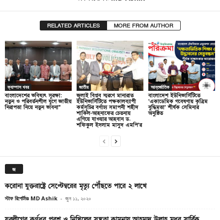
RELATED ARTICLES
MORE FROM AUTHOR
ক্যাম্পাস খবর
জাতীয়
আন্তর্জাতিক
বাংলাদেশের ভবিষ্যৎ সুরক্ষা:
জুলাই বিপ্লব স্মরণে মানারাত
বাংলাদেশ ইউনিভার্সিটিতে
নতুন ও পরিবর্তনশীল যুগে জাতীয়
ইউনিভার্সিটিতে পক্ষকালব্যাপী
‘একাডেমিক গবেষণায় কৃত্রিম
নিরাপত্তা নিয়ে নতুন ভাবনা”
কর্মসূচির বর্ণাঢ্য সমাপনী শহীদ
বুদ্ধিমত্তা’ শীর্ষক সেমিনার
শাকিল-আহনাফের চেতনায়
অনুষ্ঠিত
এগিয়ে যাওয়ার আহবান ড.
শফিকুল ইসলাম মাসুদ এমপি’র
জ
করোনা যুক্তরাষ্ট্রে সেপ্টেম্বরের মৃত্যু পৌঁছতে পারে ২ লাখে
স্টাফ রিপোর্টারঃ MD Ashik
-
জুন ১১, ২০২০
যুবলীগের কর্ণধর পরশ ও নিখিলের সুস্থতা কামনায় আহম্মদ উল্লাহ মধুর সার্বিক