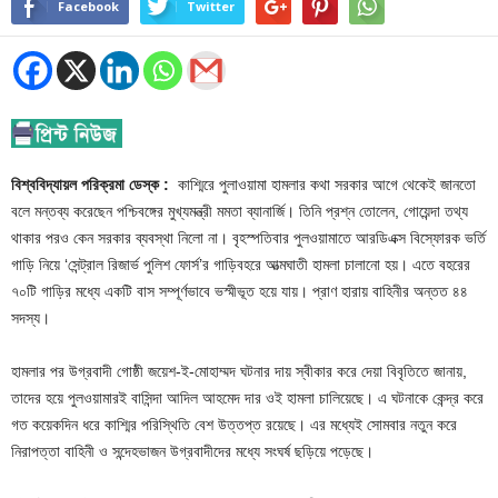
Facebook
Twitter
বিশ্ববিদ্যায়ল পরিক্রমা ডেস্ক :
কাশ্মিরে পুলাওয়ামা হামলার কথা সরকার আগে থেকেই জানতো
বলে মন্তব্য করেছেন পশ্চিবঙ্গের মুখ্যমন্ত্রী মমতা ব্যানার্জি। তিনি প্রশ্ন তোলেন, গোয়েন্দা তথ্য
থাকার পরও কেন সরকার ব্যবস্থা নিলো না। বৃহস্পতিবার পুলওয়ামাতে আরডিএক্স বিস্ফোরক ভর্তি
গাড়ি নিয়ে ‘সেন্ট্রাল রিজার্ভ পুলিশ ফোর্স’র গাড়িবহরে আত্মঘাতী হামলা চালানো হয়। এতে বহরের
৭০টি গাড়ির মধ্যে একটি বাস সম্পূর্ণভাবে ভস্মীভূত হয়ে যায়। প্রাণ হারায় বাহিনীর অন্তত ৪৪
সদস্য।
হামলার পর উগ্রবাদী গোষ্ঠী জয়েশ-ই-মোহাম্মদ ঘটনার দায় স্বীকার করে দেয়া বিবৃতিতে জানায়,
তাদের হয়ে পুলওয়ামারই বাসিন্দা আদিল আহমেদ দার ওই হামলা চালিয়েছে। এ ঘটনাকে কেন্দ্র করে
গত কয়েকদিন ধরে কাশ্মির পরিস্থিতি বেশ উত্তপ্ত রয়েছে। এর মধ্যেই সোমবার নতুন করে
নিরাপত্তা বাহিনী ও সন্দেহভাজন উগ্রবাদীদের মধ্যে সংঘর্ষ ছড়িয়ে পড়েছে।