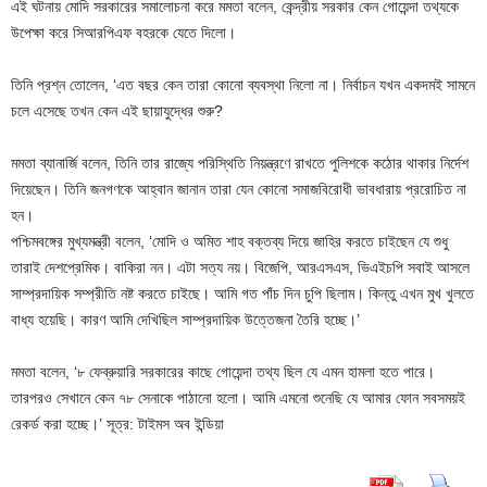
এই ঘটনায় মোদি সরকারের সমালোচনা করে মমতা বলেন, কেন্দ্রীয় সরকার কেন গোয়েন্দা তথ্যকে
উপেক্ষা করে সিআরপিএফ বহরকে যেতে দিলো।
তিনি প্রশ্ন তোলেন, ‘এত বছর কেন তারা কোনো ব্যবস্থা নিলো না। নির্বাচন যখন একদমই সামনে
চলে এসেছে তখন কেন এই ছায়াযুদ্ধের শুরু?
মমতা ব্যানার্জি বলেন, তিনি তার রাজ্যে পরিস্থিতি নিয়ন্ত্রণে রাখতে পুলিশকে কঠোর থাকার নির্দেশ
দিয়েছেন। তিনি জনগণকে আহ্বান জানান তারা যেন কোনো সমাজবিরোধী ভাবধারায় প্ররোচিত না
হন।
পশ্চিমবঙ্গের মুখ্যমন্ত্রী বলেন, ‘মোদি ও অমিত শাহ বক্তব্য দিয়ে জাহির করতে চাইছেন যে শুধু
তারাই দেশপ্রেমিক। বাকিরা নন। এটা সত্য নয়। বিজেপি, আরএসএস, ভিএইচপি সবাই আসলে
সাম্প্রদায়িক সম্প্রীতি নষ্ট করতে চাইছে। আমি গত পাঁচ দিন চুপি ছিলাম। কিন্তু এখন মুখ খুলতে
বাধ্য হয়েছি। কারণ আমি দেখিছিল সাম্প্রদায়িক উত্তেজনা তৈরি হচ্ছে।’
মমতা বলেন, ‘৮ ফেব্রুয়ারি সরকারের কাছে গোয়েন্দা তথ্য ছিল যে এমন হামলা হতে পারে।
তারপরও সেখানে কেন ৭৮ সেনাকে পাঠানো হলো। আমি এমনো শুনেছি যে আমার ফোন সবসময়ই
রেকর্ড করা হচ্ছে।’ সূত্র: টাইমস অব ইন্ডিয়া