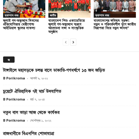
ক্যাম্পাস খবর
জাতীয়
ক্যাম্পাস খবর
জুলাই গণ-অভ্যুত্থান দিবসের
বাংলাদেশ শিশু একাডেমিতে
বাংলাদেশের ভবিষ্যৎ সুরক্ষা:
প্রতিযোগিতায় মেরীগোল্ড
জুলাই গণ-অভ্যুত্থান স্মরণে
নতুন ও পরিবর্তনশীল যুগে জাতীয়
আইডিয়াল স্কুলের সাফল্য
আলোচনা সভা ও সাংস্কৃতিক
নিরাপত্তা নিয়ে নতুন ভাবনা”
অনুষ্ঠান
জ
টাঙ্গাইলে মহাসড়কে চলন্ত বাসে ডাকাতি-গণধর্ষণে ১৩ জন জড়িত
B Porikroma
-
আগস্ট ৯, ২০২২
চুয়েটে ঐতিহাসিক ৭ই মার্চ উদযাপিত
B Porikroma
-
মার্চ ৭, ২০২৪
নতুন বাস ভাড়া আজ থেকে কার্যকর
B Porikroma
-
সেপ্টেম্বর ১, ২০২২
রাজধানীতে বিএনপির শোভাযাত্রা