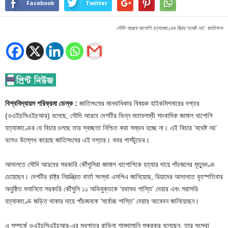
Facebook
Twitter
সৌদি আরবে খাশোগি হত্যাকাণ্ডের বিচার ‘যথেষ্ট নয়’: জাতিসংঘ
বিশ্ববিদ্যায়ল পরিক্রমা ডেস্ক :
জাতিসংঘের মানবাধিকার বিষয়ক হাইকমিশনারের দপ্তর
(ওএইচসিএইচআর) বলেছে, সৌদি আরবে দেশটির ভিন্ন মতাবলম্বী সাংবাদিক জামাল খাশোগি
হত্যাকাণ্ডের যে বিচার চলছে তার স্বচ্ছতা নিশ্চিত করা সম্ভব হচ্ছে না। এই বিচার ‘যথেষ্ট নয়’
বলেও উল্লেখ করেছে জাতিসংঘের এই দপ্তর। খবর পার্সটুডের।
আদালতে সৌদি আরবের সরকারি কৌঁসুলিরা জামাল খাশোগিকে হত্যার দায়ে পাঁচজনের মৃত্যুদণ্ড
চেয়েছেন। দেশটির রাষ্ট্র নিয়ন্ত্রিত বার্তা সংস্থা এসপিএ জানিয়েছে, রিয়াদের আদালতে বৃহস্পতিবার
অনুষ্ঠিত শুনানিতে সরকারি কৌঁসুলি ১১ অভিযুক্তকে ‘যথাযথ শাস্তি’ দেয়ার এবং সরাসরি
হত্যাকাণ্ডে জড়িত থাকার দায়ে পাঁচজনকে ‘সর্বোচ্চ শাস্তি’ দেয়ার আবেদন জানিয়েছেন।
এ সম্পর্কে ওএইচসিএইচআর-এর মুখপাত্র রাভিনা শামদাসানি শুক্রবার বলেছেন, তার সংস্থা