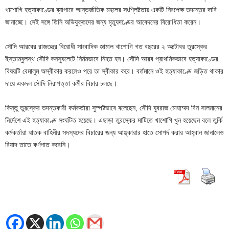
খাশোগি হত্যাকাণ্ডের ব্যাপারে আন্তর্জাতিক মহলের সংশ্লিষ্টতায় একটি নিরপেক্ষ তদন্তের দাবি
জানাচ্ছে। সেই সঙ্গে তিনি অভিযুক্তদের জন্য মৃত্যুদণ্ডের আবেদনের বিরোধিতা করেন।
সৌদি আরবের রাজতন্ত্র বিরোধী সাংবাদিক জামাল খাশোগি গত বছরের ২ অক্টোবর তুরস্কের
ইস্তাম্বুলস্থ সৌদি কনস্যুলেটে নির্মমভাবে নিহত হন। সৌদি আরব প্রাথমিকভাবে হত্যাকাণ্ডের
বিষয়টি বেমালুম অস্বীকার করলেও পরে তা স্বীকার করে। বর্তমানে ওই হত্যাকাণ্ডে জড়িত থাকার
দায়ে একদল সৌদি নিরাপত্তা কর্মীর বিচার চলছে।
কিন্তু তুরস্কের তদন্তকারী কর্মকর্তারা সুস্পষ্টভাবে বলেছেন, সৌদি যুবরাজ মোহাম্মদ বিন সালমানের
নির্দেশে এই হত্যাকাণ্ড সংঘটিত হয়েছে। এছাড়া তুরস্কের মাটিতে খাশোগি খুন হয়েছেন বলে তুর্কি
কর্মকর্তারা ঘাতক বাহিনীর সদস্যদের বিচারের জন্য আঙ্কারার হাতে সোপর্দ করার আহ্বান জানালেও
রিয়াদ তাতে কর্ণপাত করেনি।