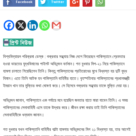
Facebook
Twitter
বিশ্ববিদ্যায়ল পরিক্রমা ডেস্ক : শুক্রবার সন্ধ্যায় নিজ দেশে ফিরেছেন পাকিস্তানে গ্রেফতার
হওয়া ভারতের যুদ্ধবিমানের পাইলট অভিনন্দন বর্তমান। গত বুধবার মিগ-২১ নিয়ে পাকিস্তানে
হামলা চালাতে গিয়েছিলেন তিনি। কিন্তু পাকিস্তানের প্রতিরোধের মুখে বিধ্বস্ত হয় দুটি যুদ্ধ
বিমান। এতে তিনি আটক হন পাকিস্তানি বাহিনীর হাতে। বৃহস্পতিবার পাকিস্তানের প্রধানমন্ত্রী
ইমরান খান তার মুক্তির কথা ঘোষণা করে। সে হিসেবে শুক্রবার সন্ধ্যায় তাকে মুক্তি দেয়া হয়।
অভিনন্দন জানান, পাকিস্তানে এক পর্যায়ে মনে হয়েছিল জনতার হাতে মারা যাবেন তিনি। এ সময়
পাকিস্তানের সেনাবাহিনী এসে তাকে উদ্ধার করে। জীবন রক্ষা করায় তাই তিনি পাকিস্তানের
সেনাবাহিনীকে ধন্যবাদ জানান।
গত বুধবার যখন পাকিস্তানি বাহিনীর পাল্টা হামলায় অভিনন্দনের মিগ ২১ বিধ্বস্ত হয়, তার আগেই