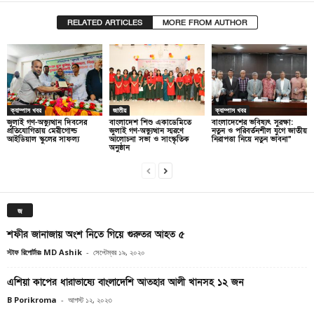
RELATED ARTICLES
MORE FROM AUTHOR
ক্যাম্পাস খবর
জাতীয়
ক্যাম্পাস খবর
জুলাই গণ-অভ্যুত্থান দিবসের
বাংলাদেশ শিশু একাডেমিতে
বাংলাদেশের ভবিষ্যৎ সুরক্ষা:
প্রতিযোগিতায় মেরীগোল্ড
জুলাই গণ-অভ্যুত্থান স্মরণে
নতুন ও পরিবর্তনশীল যুগে জাতীয়
আইডিয়াল স্কুলের সাফল্য
আলোচনা সভা ও সাংস্কৃতিক
নিরাপত্তা নিয়ে নতুন ভাবনা”
অনুষ্ঠান
জ
শফীর জানাজায় অংশ নিতে গিয়ে গুরুতর আহত ৫
স্টাফ রিপোর্টারঃ MD Ashik
-
সেপ্টেম্বর ১৯, ২০২০
এশিয়া কাপের ধারাভাষ্যে বাংলাদেশি আতহার আলী খানসহ ১২ জন
B Porikroma
-
আগস্ট ১২, ২০২৩