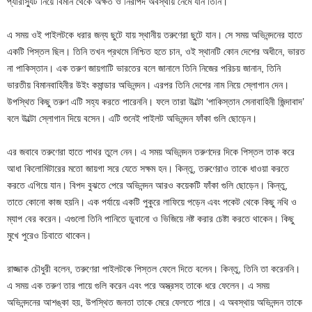
প্যারাস্যুট নিয়ে বিমান থেকে অক্ষত ও নিরাপদ অবস্থায় নেমে যান তিনি।
এ সময় ওই পাইলটকে ধরার জন্য ছুটে যায় স্থানীয় তরুণেরা ছুটে যান। সে সময় অভিনন্দনের হাতে
একটি পিস্তল ছিল। তিনি তখন প্রথমে নিশ্চিত হতে চান, ওই স্থানটি কোন দেশের অধীনে, ভারত
না পাকিস্তান। এক তরুণ জায়গাটি ভারতের বলে জানালে তিনি নিজের পরিচয় জানান, তিনি
ভারতীয় বিমানবাহিনীর উইং কমান্ডার অভিনন্দন। এরপর তিনি দেশের নাম নিয়ে স্লোগান দেন।
উপস্থিত কিছু তরুণ এটি সহ্য করতে পারেননি। ফলে তারা উল্টো ‘পাকিস্তান সেনাবাহিনী জিন্দাবাদ’
বলে উল্টো স্লোগান দিয়ে বসেন। এটি শুনেই পাইলট অভিনন্দন ফাঁকা গুলি ছোড়েন।
এর জবাবে তরুণেরা হাতে পাথর তুলে নেন। এ সময় অভিনন্দন তরুণদের দিকে পিস্তল তাক করে
আধা কিলোমিটারের মতো জায়গা সরে যেতে সক্ষম হন। কিন্তু, তরুণেরাও তাকে ধাওয়া করতে
করতে এগিয়ে যান। বিপদ বুঝতে পেরে অভিনন্দন আরও কয়েকটি ফাঁকা গুলি ছোড়েন। কিন্তু,
তাতে কোনো কাজ হয়নি। এক পর্যায়ে একটি পুকুরে লাফিয়ে পড়েন এবং পকেট থেকে কিছু নথি ও
ম্যাপ বের করেন। এগুলো তিনি পানিতে ডুবানো ও ভিজিয়ে নষ্ট করার চেষ্টা করতে থাকেন। কিছু
মুখে পুরেও চিবাতে থাকেন।
রাজ্জাক চৌধুরী বলেন, তরুণেরা পাইলটকে পিস্তল ফেলে দিতে বলেন। কিন্তু, তিনি তা করেননি।
এ সময় এক তরুণ তার পায়ে গুলি করেন এবং পরে অস্ত্রসহ তাকে ধরে ফেলেন। এ সময়
অভিনন্দনের আশঙ্কা হয়, উপস্থিত জনতা তাকে মেরে ফেলতে পারে। এ অবস্থায় অভিনন্দন তাকে