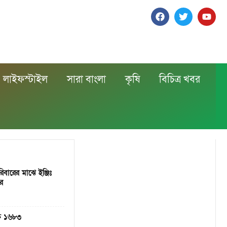
লাইফস্টাইল
সারা বাংলা
কৃষি
বিচিত্র খবর
রিবারের মাঝে ইঞ্জিঃ
র
্ত ১৬৮৩