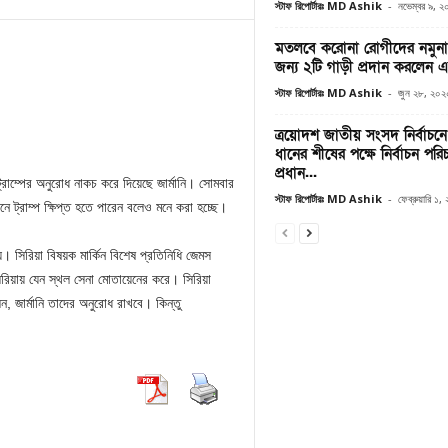
স্টাফ রিপোর্টারঃ MD Ashik
-
নভেম্বর ৯, 
মতলবে করোনা রোগীদের নমুনা 
জন্য ২টি গাড়ী প্রদান করলেন এড
স্টাফ রিপোর্টারঃ MD Ashik
-
জুন ২৮, ২০২
ত্রয়োদশ জাতীয় সংসদ নির্বাচন
ধানের শীষের পক্ষে নির্বাচন পর
প্রধান...
 ট্রাম্পের অনুরোধ নাকচ করে দিয়েছে জার্মানি। সোমবার
স্টাফ রিপোর্টারঃ MD Ashik
-
ফেব্রুয়ারি ১
ানে ট্রাম্প ক্ষিপ্ত হতে পারেন বলেও মনে করা হচ্ছে।
়। সিরিয়া বিষয়ক মার্কিন বিশেষ প্রতিনিধি জেমস
সিরিয়ায় যেন স্থল সেনা মোতায়েনের করে। সিরিয়া
জার্মানি তাদের অনুরোধ রাখবে। কিন্তু