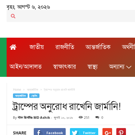
বৃহঃ, আগস্ট ৬, ২০২৬
জাতীয়
রাজনীতি
আন্তর্জাতিক
অর্থন
আইন/আদালত
স্বাক্ষাৎকার
স্বাস্থ্য
অন্যান্য
Home
আন্তর্জাতিক
ট্রাম্পের অনুরোধ রাখেনি জার্মানি!
আন্তর্জাতিক
ব্রেকিং
ট্রাম্পের অনুরোধ রাখেনি জার্মানি!
By
স্টাফ রিপোর্টারঃ MD Ashik
-
জুলাই ১০, ২০১৯
251
0
SHARE
Facebook
Twitter