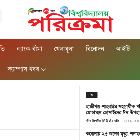
ীতি
ব্যাংক-বীমা
খেলাধূলা
বিনোদন
আইটি
ক্যাম্পাস খবর
জ
হাজীগঞ্জ-শাহরস্তির সহস্রাধীক প
মোহাম্মদ হোসাইনের ঈদ উপহা
স্টাফ রিপোর্টারঃ MD Ashik
-
মে ১০, ২০২১
করোনায় ২৫ জনের মৃত্যু, শনাক