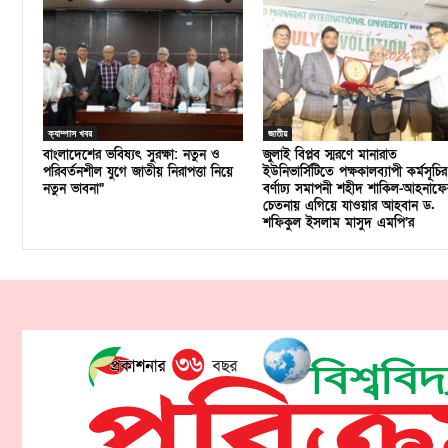
ক্যাম্পাস খবর
জাতীয়
বাংলাদেশের ভবিষ্যৎ সুরক্ষা: নতুন ও
জুলাই বিপ্লব স্মরণে মানারাত
পরিবর্তনশীল যুগে জাতীয় নিরাপত্তা নিয়ে
ইউনিভার্সিটিতে পক্ষকালব্যাপী কর্মসূচির
নতুন ভাবনা”
বর্ণাঢ্য সমাপনী শহীদ শাকিল-আহনাফে
চেতনায় এগিয়ে যাওয়ার আহবান ড.
শফিকুল ইসলাম মাসুদ এমপি’র