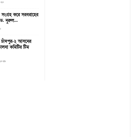
২০২০
সংগ্রহ করে সরবরাহের
. নুরুল...
০
ে চাঁদপুর-২ আসনের
িচালনা কমিটির টিম
, ২০২৬