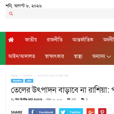
শনি, আগস্ট ৮, ২০২৬
জাতীয়
রাজনীতি
আন্তর্জাতিক
অর্থন
আইন/আদালত
স্বাক্ষাৎকার
স্বাস্থ্য
অন্যান্য
Home
আন্তর্জাতিক
তেলের উৎপাদন বাড়াবে না রাশিয়া: পুতিন
আন্তর্জাতিক
ব্রেকিং
তেলের উৎপাদন বাড়াবে না রাশিয়া: 
By
স্টাফ রিপোর্টারঃ MD Ashik
-
এপ্রিল ২৮, ২০১৯
247
0
SHARE
Facebook
Twitter