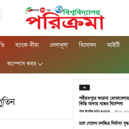
ীতি
ব্যাংক-বীমা
খেলাধূলা
বিনোদন
আইটি
ক্যাম্পাস খবর
জ
শরীয়তপুরে করোনা মোকাবেলা
পুতিন
কিস্তি আদায় বন্ধের নির্দেশনা
স্টাফ রিপোর্টারঃ MD Ashik
-
মার্চ ২৩, ২০২
চলে গেলেন চলচ্চিত্র নির্মাতা বুদ্