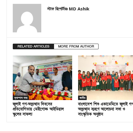
স্টাফ রিপোর্টারঃ MD Ashik
RELATED ARTICLES
MORE FROM AUTHOR
ক্যাম্পাস খবর
জাতীয়
জুলাই গণ-অভ্যুত্থান দিবসের
বাংলাদেশ শিশু একাডেমিতে জুলাই গ
প্রতিযোগিতায় মেরীগোল্ড আইডিয়াল
অভ্যুত্থান স্মরণে আলোচনা সভা ও
স্কুলের সাফল্য
সাংস্কৃতিক অনুষ্ঠান