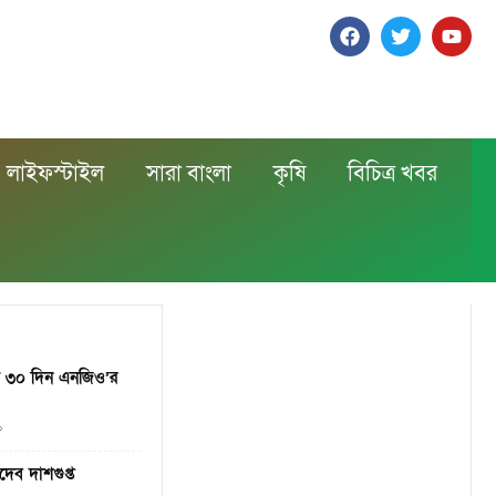
লাইফস্টাইল
সারা বাংলা
কৃষি
বিচিত্র খবর
য় ৩০ দিন এনজিও’র
০
ধদেব দাশগুপ্ত