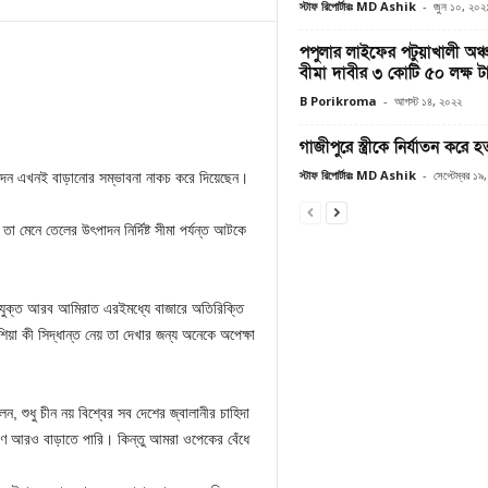
স্টাফ রিপোর্টারঃ MD Ashik
-
জুন ১০, ২০২
পপুলার লাইফের পটুয়াখালী অঞ্চ
বীমা দাবীর ৩ কোটি ৫০ লক্ষ ট
B Porikroma
-
আগস্ট ১৪, ২০২২
গাজীপুরে স্ত্রীকে নির্যাতন করে
স্টাফ রিপোর্টারঃ MD Ashik
-
সেপ্টেম্বর ১৯
ৎপাদন এখনই বাড়ানোর সম্ভাবনা নাকচ করে দিয়েছেন।
া মেনে তেলের উৎপাদন নির্দিষ্ট সীমা পর্যন্ত আটকে
ংযুক্ত আরব আমিরাত এরইমধ্যে বাজারে অতিরিক্তি
া কী সিদ্ধান্ত নেয় তা দেখার জন্য অনেকে অপেক্ষা
ন, শুধু চীন নয় বিশ্বের সব দেশের জ্বালানীর চাহিদা
াণ আরও বাড়াতে পারি। কিন্তু আমরা ওপেকের বেঁধে