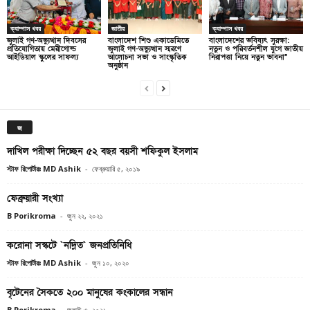
ক্যাম্পাস খবর
জাতীয়
ক্যাম্পাস খবর
জুলাই গণ-অভ্যুত্থান দিবসের
বাংলাদেশ শিশু একাডেমিতে
বাংলাদেশের ভবিষ্যৎ সুরক্ষা:
প্রতিযোগিতায় মেরীগোল্ড
জুলাই গণ-অভ্যুত্থান স্মরণে
নতুন ও পরিবর্তনশীল যুগে জাতীয়
আইডিয়াল স্কুলের সাফল্য
আলোচনা সভা ও সাংস্কৃতিক
নিরাপত্তা নিয়ে নতুন ভাবনা”
অনুষ্ঠান
জ
দাখিল পরীক্ষা দিচ্ছেন ৫২ বছর বয়সী শফিকুল ইসলাম
স্টাফ রিপোর্টারঃ MD Ashik
-
ফেব্রুয়ারি ৫, ২০১৯
ফেব্রুয়ারী সংখ্যা
B Porikroma
-
জুন ২২, ২০২১
করোনা সস্কটে `নদ্নিত` জনপ্রতিনিধি
স্টাফ রিপোর্টারঃ MD Ashik
-
জুন ১০, ২০২০
বৃটেনের সৈকতে ২০০ মানুষের কংকালের সন্ধান
B Porikroma
-
জুলাই ৩, ২০২১