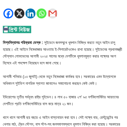
বিশ্ববিদ্যালয় পরিক্রমা ডেস্ক :
সুইডেনে জনসম্মুখে ধূমপান নিষিদ্ধ করতে নতুন আইন চালু
হয়েছে। এই আইনে নিষেধাজ্ঞার আওতায় ই-সিগারেটওকেও রাখা হয়েছে। সুইডেনের প্রধানমন্ত্রী
স্টেফ্যান লোফভেনের আগামী ২০২৫ সালের মধ্যে দেশটিকে ধূমপানমুক্ত করার লক্ষ্যের অংশ
হিসেবে এই পদক্ষেপ নিয়েছেন বলে জানা গেছে।
আগামী শনিবার (১৩ জুলাই) থেকে নতুন নিষেধাজ্ঞা কার্যকর হবে। সরকারের এমন উদ্যোগকে
অধিকাংশ সুইডিশ নাগরিক স্বাগত জানালেও সমালোচনা করছেন কেউ কেউ।
ইউরোপের তৃতীয় সর্ববৃহৎ রাষ্ট্র সুইডেন। ৪ লাখ ৫০ হাজার ২শ’ ৯৫ বর্গকিলোমিটার আয়তনের
দেশটিতে প্রতি বর্গকিলোমিটারে বাস করে মাত্র ২১ জন।
ধাপে ধাপে আগামী ছয় বছরে এ আইন বাস্তবায়ন করা হবে। সেই লক্ষ্যে বার, রেস্টুরেন্টের পর
খেলার মাঠ, ট্রেন স্টেশন, বাস স্টপ-সহ জনসমাগমস্থলে ধূমপান নিষিদ্ধ করা হয়েছে। সরকারের