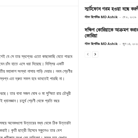
স্মার্টফোন গরম হওয়া বন্ধে কর
স্টাফ রিপোর্টারঃ MD Ashik
-
মে ৮, ২০১৯
দক্ষিণ কোরিয়াকে আক্রমণ করার
কোরিয়া
স্টাফ রিপোর্টারঃ MD Ashik
-
জুন ১৪, ২০২
গেই যে সে তার স্বপ্নের এতো কাছাকাছি যেতে পারবে
যেন চাঁদ হাতে এসে ধরা দিয়েছে। দিল্লির একটি
াতীয় মহাকাশ সংস্থা নাসায় পাড়ি দেয়ার। নবম শ্রেণীর
র স্বপ্ন এত দ্রুত সফল হবে ভাবতেই পারছি না।
করছে। তার বাবা সজল ঘোষ ও মা সুস্মিতা রায় চৌধুরী
ধ্যানজ্ঞান। চতুর্থ শ্রেণী থেকে প্রতি বছর
 সময়ে অনেকগুলো উত্তরের মধ্য থেকে ঠিক উত্তরটা
করাই। কৃতী ছাত্রী হিসেবে স্কুলেও তার বেশ
তিক পরীক্ষায় অংশ নেয় অভিনন্দা। সফল হয়ে সেখান