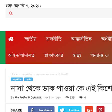
শুক্র, আগস্ট ৭, ২০২৬
জাতীয়
রাজনীতি
আন্তর্জাতিক
অর্থন
আইন/আদালত
স্বাক্ষাৎকার
স্বাস্থ্য
অন্যান্য
Home
আন্তর্জাতিক
নাসা থেকে ডাক পাওয়া কে এই কিশোরী?
আন্তর্জাতিক
ব্রেকিং
নাসা থেকে ডাক পাওয়া কে এই কিশ
By
স্টাফ রিপোর্টারঃ MD Ashik
-
আগস্ট ২০, ২০১৯
335
0
SHARE
Facebook
Twitter