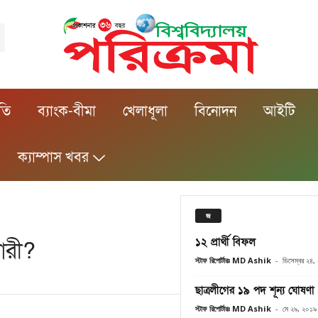
ীতি
ব্যাংক-বীমা
খেলাধূলা
বিনোদন
আইটি
ক্যাম্পাস খবর
জ
১২ প্রার্থী বিফল
োরী?
স্টাফ রিপোর্টারঃ MD Ashik
-
ডিসেম্বর ২৪
ছাত্রলীগের ১৯ পদ শূন্য ঘোষণা
স্টাফ রিপোর্টারঃ MD Ashik
-
মে ২৯, ২০১৯