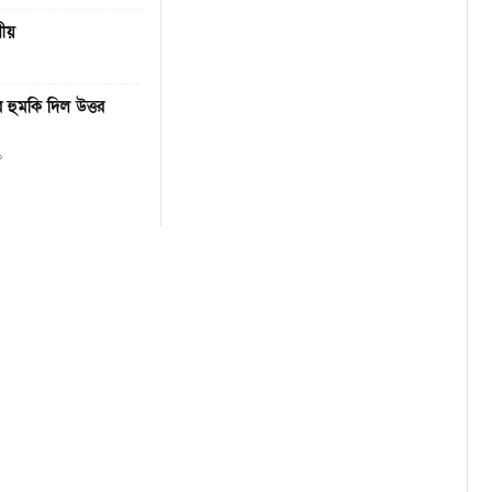
ণীয়
 হুমকি দিল উত্তর
০