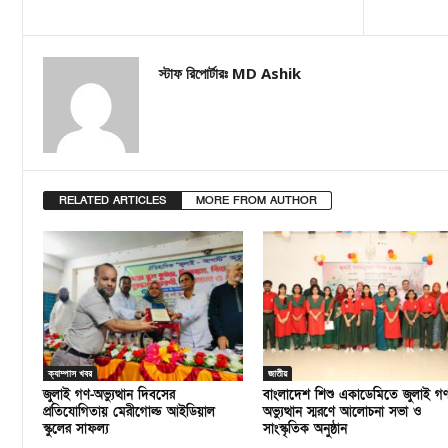
স্টাফ রিপোর্টারঃ MD Ashik
RELATED ARTICLES
MORE FROM AUTHOR
ক্যাম্পাস খবর
জাতীয়
জুলাই গণ-অভ্যুত্থান দিবসের
বাংলাদেশ শিশু একাডেমিতে জুলাই গ
প্রতিযোগিতায় মেরীগোল্ড আইডিয়াল
অভ্যুত্থান স্মরণে আলোচনা সভা ও
স্কুলের সাফল্য
সাংস্কৃতিক অনুষ্ঠান