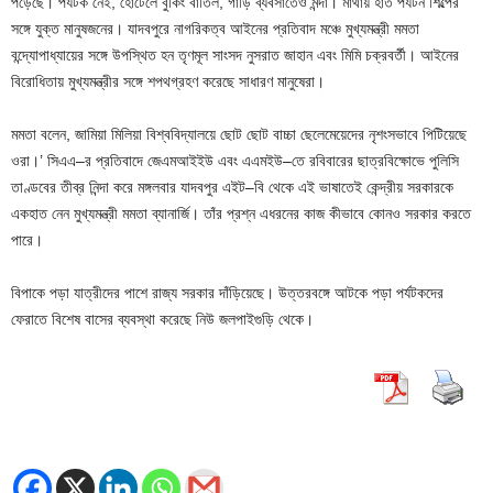
পড়েছে। পর্যটক নেই, হোটেলে বুকিং বাতিল, গাড়ি ব্যবসাতেও মন্দা। মাথায় হাত পর্যটন শিল্পের
সঙ্গে যুক্ত মানুষজনের। যাদবপুরে নাগরিকত্ব আইনের প্রতিবাদ মঞ্চে মুখ্যমন্ত্রী মমতা
বন্দ্যোপাধ্যায়ের সঙ্গে উপস্থিত হন তৃণমূল সাংসদ নুসরাত জাহান এবং মিমি চক্রবর্তী। আইনের
বিরোধিতায় মুখ্যমন্ত্রীর সঙ্গে শপথগ্রহণ করেছে সাধারণ মানুষেরা।
মমতা বলেন, জামিয়া মিলিয়া বিশ্ববিদ্যালয়ে ছোট ছোট বাচ্চা ছেলেমেয়েদের নৃশংসভাবে পিটিয়েছে
ওরা।’ সিএএ–র প্রতিবাদে জেএমআইইউ এবং এএমইউ–তে রবিবারের ছাত্রবিক্ষোভে পুলিসি
তাণ্ডবের তীব্র নিন্দা করে মঙ্গলবার যাদবপুর এইট–বি থেকে এই ভাষাতেই কেন্দ্রীয় সরকারকে
একহাত নেন মুখ্যমন্ত্রী মমতা ব্যানার্জি। তাঁর প্রশ্ন এধরনের কাজ কীভাবে কোনও সরকার করতে
পারে।
বিপাকে পড়া যাত্রীদের পাশে রাজ্য সরকার দাঁড়িয়েছে। উত্তরবঙ্গে আটকে পড়া পর্যটকদের
ফেরাতে বিশেষ বাসের ব্যবস্থা করেছে নিউ জলপাইগুড়ি থেকে।