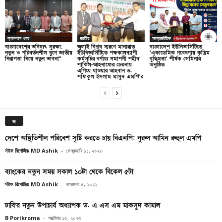
ক্যাম্পাস খবর
জাতীয়
আন্তর্জাতিক
বাংলাদেশের ভবিষ্যৎ সুরক্ষা:
জুলাই বিপ্লব স্মরণে মানারাত
বাংলাদেশ ইউনিভার্সিটিতে
নতুন ও পরিবর্তনশীল যুগে জাতীয়
ইউনিভার্সিটিতে পক্ষকালব্যাপী
‘একাডেমিক গবেষণায় কৃত্রিম
নিরাপত্তা নিয়ে নতুন ভাবনা”
কর্মসূচির বর্ণাঢ্য সমাপনী শহীদ
বুদ্ধিমত্তা’ শীর্ষক সেমিনার
শাকিল-আহনাফের চেতনায়
অনুষ্ঠিত
এগিয়ে যাওয়ার আহবান ড.
শফিকুল ইসলাম মাসুদ এমপি’র
জ
দেশে অস্থিতিশীল পরিবেশ সৃষ্টি করতে চায় বিএনপি: নুরুল আমিন রুহুল এমপি
স্টাফ রিপোর্টারঃ MD Ashik
-
ফেব্রুয়ারি ১১, ২০২৩
ব্যাংকের নতুন সময় সকাল ১০টা থেকে বিকেল ৫টা
স্টাফ রিপোর্টারঃ MD Ashik
-
নভেম্বর ৫, ২০২২
ঢাবি’র নতুন উপাচার্য অধ্যাপক ড. এ এস এম মাকসুদ কামাল
B Porikroma
-
অক্টোবর ১৫, ২০২৩