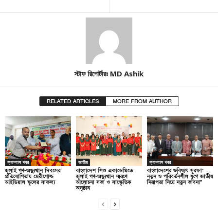
স্টাফ রিপোর্টারঃ MD Ashik
RELATED ARTICLES
MORE FROM AUTHOR
ক্যাম্পাস খবর
জাতীয়
ক্যাম্পাস খবর
জুলাই গণ-অভ্যুত্থান দিবসের
বাংলাদেশ শিশু একাডেমিতে
বাংলাদেশের ভবিষ্যৎ সুরক্ষা:
প্রতিযোগিতায় মেরীগোল্ড
জুলাই গণ-অভ্যুত্থান স্মরণে
নতুন ও পরিবর্তনশীল যুগে জাতীয়
আইডিয়াল স্কুলের সাফল্য
আলোচনা সভা ও সাংস্কৃতিক
নিরাপত্তা নিয়ে নতুন ভাবনা”
অনুষ্ঠান