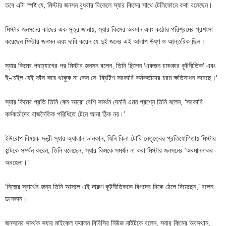
তবে এটা স্পষ্ট যে, মিস্টার জনসন বুধবার বিকেলে স্যার কিমের সাথে টেলিফোনে কথা বলেছেন।
মিস্টার জনসনের কাছের এক সূত্র জানায়, স্যার কিমের অবদান এবং কঠোর পরিশ্রমের প্রশংসা
করেছেন মিস্টার জনসন এবং দাবি করেন যে দুই জনের এই আলাপ উষ্ণ ও আন্তরিক ছিল।
স্যার কিমের পদত্যাগের পর মিস্টার জনসন বলেন, তিনি ছিলেন ‘একজন চমৎকার কূটনীতিক’ এবং
ই-মেইল যেই ফাঁস করে থাকুক না কেন সে ‘ব্রিটিশ সরকারি কর্মকর্তাদের চরম ক্ষতিসাধন করেছে।’
স্যার কিমের প্রতি তিনি কেন আরো বেশি সমর্থন দেননি এমন প্রশ্নে তিনি বলেন, ‘সরকারি
কর্মকর্তাদের রাজনৈতিক পরিধিতে টেনে আনা ঠিক নয়।’
ইউরোপ বিষয়ক মন্ত্রী স্যার অ্যালান ডানকান, যিনি কিনা টোরি নেতৃত্বের প্রতিযোগিতায় মিস্টার
হান্টকে সমর্থন করেন, তিনি বলেছেন, স্যার কিমকে সমর্থন না করা মিস্টার জনসনের ‘অবমাননাকর
অবহেলা।’
‘নিজের স্বার্থের জন্য তিনি আসলে এই দারুণ কূটনীতিককে বিপদের দিকে ঠেলে দিয়েছেন,’ বলেন
ডানকান।
জনসনের সমর্থক স্যার মাইকেল ফ্যালন বিবিসির নিউজ নাইটকে বলেন, স্যার কিমের অবস্থান,