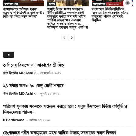
ক্যাম্পাস খবর
জাতীয়
আন্তর্জাতিক
বাংলাদেশের ভবিষ্যৎ সুরক্ষা:
জুলাই বিপ্লব স্মরণে মানারাত
বাংলাদেশ ইউনিভার্সিটিতে
নতুন ও পরিবর্তনশীল যুগে জাতীয়
ইউনিভার্সিটিতে পক্ষকালব্যাপী
‘একাডেমিক গবেষণায় কৃত্রিম
নিরাপত্তা নিয়ে নতুন ভাবনা”
কর্মসূচির বর্ণাঢ্য সমাপনী শহীদ
বুদ্ধিমত্তা’ শীর্ষক সেমিনার
শাকিল-আহনাফের চেতনায়
অনুষ্ঠিত
এগিয়ে যাওয়ার আহবান ড.
শফিকুল ইসলাম মাসুদ এমপি’র
জ
৩ দিনের রিমান্ডে ডা. আকাশের স্ত্রী মিতু
স্টাফ রিপোর্টারঃ MD Ashik
-
ফেব্রুয়ারি ৪, ২০১৯
২৪ ঘণ্টায় আরও ৭০ ডেঙ্গু রোগী শনাক্ত
স্টাফ রিপোর্টারঃ MD Ashik
-
জুলাই ১২, ২০২১
পরিবেশ সুরক্ষায় সকলকে সচেতন করতে হবে : সবুজ উদ্যানের দ্বিতীয় বর্ষপূর্তি ও
মিলনমেলায় শ্যামল...
B Porikroma
-
অক্টোবর ১৫, ২০২৩
ছেংগারচরে গরীব অসহায়দের মাঝে আরিফ উল্যাহ সরকারের কম্বল বিতরণ