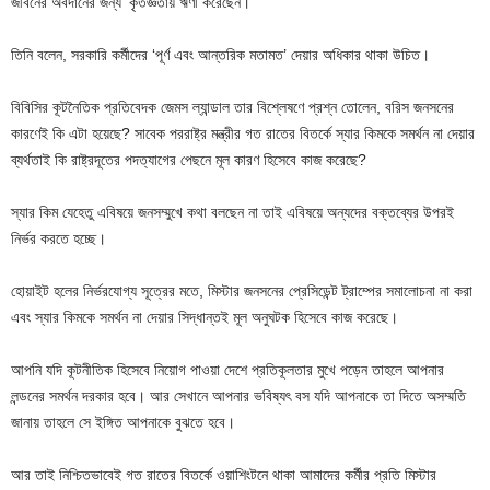
জীবনের অবদানের জন্য ‘কৃতজ্ঞতায় ঋণী করেছেন।’
তিনি বলেন, সরকারি কর্মীদের ‘পূর্ণ এবং আন্তরিক মতামত’ দেয়ার অধিকার থাকা উচিত।
বিবিসির কূটনৈতিক প্রতিবেদক জেমস ল্যান্ডাল তার বিশ্লেষণে প্রশ্ন তোলেন, বরিস জনসনের
কারণেই কি এটা হয়েছে? সাবেক পররাষ্ট্র মন্ত্রীর গত রাতের বিতর্কে স্যার কিমকে সমর্থন না দেয়ার
ব্যর্থতাই কি রাষ্ট্রদূতের পদত্যাগের পেছনে মূল কারণ হিসেবে কাজ করেছে?
স্যার কিম যেহেতু এবিষয়ে জনসম্মুখে কথা বলছেন না তাই এবিষয়ে অন্যদের বক্তব্যের উপরই
নির্ভর করতে হচ্ছে।
হোয়াইট হলের নির্ভরযোগ্য সূত্রের মতে, মিস্টার জনসনের প্রেসিডেন্ট ট্রাম্পের সমালোচনা না করা
এবং স্যার কিমকে সমর্থন না দেয়ার সিদ্ধান্তই মূল অনুঘটক হিসেবে কাজ করেছে।
আপনি যদি কূটনীতিক হিসেবে নিয়োগ পাওয়া দেশে প্রতিকূলতার মুখে পড়েন তাহলে আপনার
লন্ডনের সমর্থন দরকার হবে। আর সেখানে আপনার ভবিষ্যৎ বস যদি আপনাকে তা দিতে অসম্মতি
জানায় তাহলে সে ইঙ্গিত আপনাকে বুঝতে হবে।
আর তাই নিশ্চিতভাবেই গত রাতের বিতর্কে ওয়াশিংটনে থাকা আমাদের কর্মীর প্রতি মিস্টার