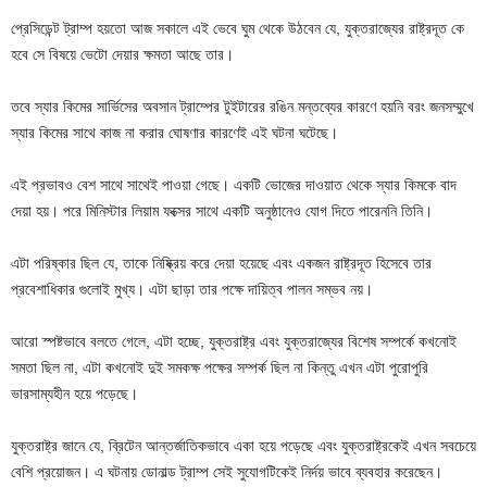
প্রেসিডেন্ট ট্রাম্প হয়তো আজ সকালে এই ভেবে ঘুম থেকে উঠবেন যে, যুক্তরাজ্যের রাষ্ট্রদূত কে
হবে সে বিষয়ে ভেটো দেয়ার ক্ষমতা আছে তার।
তবে স্যার কিমের সার্ভিসের অবসান ট্রাম্পের টুইটারের রঙিন মন্তব্যের কারণে হয়নি বরং জনসম্মুখে
স্যার কিমের সাথে কাজ না করার ঘোষণার কারণেই এই ঘটনা ঘটেছে।
এই প্রভাবও বেশ সাথে সাথেই পাওয়া গেছে। একটি ভোজের দাওয়াত থেকে স্যার কিমকে বাদ
দেয়া হয়। পরে মিনিস্টার লিয়াম ফক্সের সাথে একটি অনুষ্ঠানেও যোগ দিতে পারেননি তিনি।
এটা পরিষ্কার ছিল যে, তাকে নিষ্ক্রিয় করে দেয়া হয়েছে এবং একজন রাষ্ট্রদূত হিসেবে তার
প্রবেশাধিকার গুলোই মুখ্য। এটা ছাড়া তার পক্ষে দায়িত্ব পালন সম্ভব নয়।
আরো স্পষ্টভাবে বলতে গেলে, এটা হচ্ছে, যুক্তরাষ্ট্র এবং যুক্তরাজ্যের বিশেষ সম্পর্কে কখনোই
সমতা ছিল না, এটা কখনোই দুই সমকক্ষ পক্ষের সম্পর্ক ছিল না কিন্তু এখন এটা পুরোপুরি
ভারসাম্যহীন হয়ে পড়েছে।
যুক্তরাষ্ট্র জানে যে, ব্রিটেন আন্তর্জাতিকভাবে একা হয়ে পড়েছে এবং যুক্তরাষ্ট্রকেই এখন সবচেয়ে
বেশি প্রয়োজন। এ ঘটনায় ডোনাল্ড ট্রাম্প সেই সুযোগটিকেই নির্দয় ভাবে ব্যবহার করেছেন।