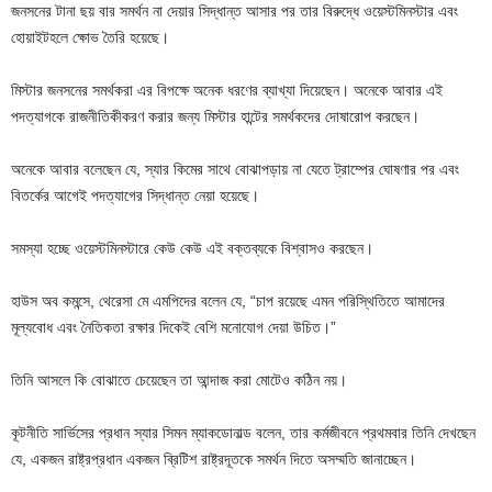
জনসনের টানা ছয় বার সমর্থন না দেয়ার সিদ্ধান্ত আসার পর তার বিরুদ্ধে ওয়েস্টমিনস্টার এবং
হোয়াইটহলে ক্ষোভ তৈরি হয়েছে।
মিস্টার জনসনের সমর্থকরা এর বিপক্ষে অনেক ধরণের ব্যাখ্যা দিয়েছেন। অনেকে আবার এই
পদত্যাগকে রাজনীতিকীকরণ করার জন্য মিস্টার হান্টের সমর্থকদের দোষারোপ করছেন।
অনেকে আবার বলেছেন যে, স্যার কিমের সাথে বোঝাপড়ায় না যেতে ট্রাম্পের ঘোষণার পর এবং
বিতর্কের আগেই পদত্যাগের সিদ্ধান্ত নেয়া হয়েছে।
সমস্যা হচ্ছে ওয়েস্টমিনস্টারে কেউ কেউ এই বক্তব্যকে বিশ্বাসও করছেন।
হাউস অব কমন্সে, থেরেসা মে এমপিদের বলেন যে, “চাপ রয়েছে এমন পরিস্থিতিতে আমাদের
মূল্যবোধ এবং নৈতিকতা রক্ষার দিকেই বেশি মনোযোগ দেয়া উচিত।”
তিনি আসলে কি বোঝাতে চেয়েছেন তা আন্দাজ করা মোটেও কঠিন নয়।
কূটনীতি সার্ভিসের প্রধান স্যার সিমন ম্যাকডোনাল্ড বলেন, তার কর্মজীবনে প্রথমবার তিনি দেখছেন
যে, একজন রাষ্ট্রপ্রধান একজন ব্রিটিশ রাষ্ট্রদূতকে সমর্থন দিতে অসম্মতি জানাচ্ছেন।