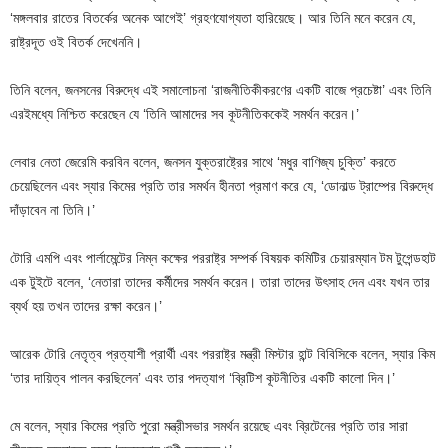
‘মঙ্গলবার রাতের বিতর্কের অনেক আগেই’ গ্রহণযোগ্যতা হারিয়েছে। আর তিনি মনে করেন যে,
রাষ্ট্রদূত ওই বিতর্ক দেখেননি।
তিনি বলেন, জনসনের বিরুদ্ধে এই সমালোচনা ‘রাজনীতিকীকরণের একটি বাজে প্রচেষ্টা’ এবং তিনি
এরইমধ্যে নিশ্চিত করেছেন যে ‘তিনি আমাদের সব কূটনীতিককেই সমর্থন করেন।’
লেবার নেতা জেরেমি করবিন বলেন, জনসন যুক্তরাষ্ট্রের সাথে ‘মধুর বাণিজ্য চুক্তি’ করতে
চেয়েছিলেন এবং স্যার কিমের প্রতি তার সমর্থন হীনতা প্রমাণ করে যে, ‘ডোনাল্ড ট্রাম্পের বিরুদ্ধে
দাঁড়াবেন না তিনি।’
টোরি এমপি এবং পার্লামেন্টের নিম্ন কক্ষের পররাষ্ট্র সম্পর্ক বিষয়ক কমিটির চেয়ারম্যান টম টুগেন্ডহাট
এক টুইটে বলেন, ‘নেতারা তাদের কর্মীদের সমর্থন করেন। তারা তাদের উৎসাহ দেন এবং যখন তার
ব্যর্থ হয় তখন তাদের রক্ষা করেন।’
আরেক টোরি নেতৃত্ব প্রত্যাশী প্রার্থী এবং পররাষ্ট্র মন্ত্রী মিস্টার হান্ট বিবিসিকে বলেন, স্যার কিম
‘তার দায়িত্ব পালন করছিলেন’ এবং তার পদত্যাগ ‘ব্রিটিশ কূটনীতির একটি কালো দিন।’
মে বলেন, স্যার কিমের প্রতি পুরো মন্ত্রীসভার সমর্থন রয়েছে এবং ব্রিটেনের প্রতি তার সারা