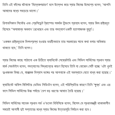
তিনি এই ফাঁসের ঘটনাকে ‘বিদ্বেষপরায়ণ’ বলে উল্লেখ করে স্যার কিমের উদ্দেশ্যে বলেন, ‘আপনি
আমাদের মধ্যে সবচেয়ে ভালো।’
রিপাবলিকান সিনেটর এবং প্রেসিডেন্ট ট্রাম্পের সমর্থক লিন্ডসে গ্রাহাম বলেন, স্যার কিম রাষ্ট্রদূত
হিসেবে “অসামান্য অবদান ‘রেখেছেন এবং তার পদত্যাগ’একটি হতাশাজনক মুহূর্ত।
‘একজন রাষ্ট্রদূতকে বিপদগ্রস্থ হওয়ার ভয়হীনভাবে তার সরকারের সাথে কথা বলার অধিকার
থাকতে হবে,’ তিনি বলেন।
স্যার কিমের কাছে পাঠানো এক চিঠিতে ক্যাবিনেট সেক্রেটারি এবং সিভিল সার্ভিসের প্রধান স্যার
মার্ক সেডউইল বলেন, পদত্যাগের সিদ্ধান্তের কারণ হিসেবে তিনি যা বোঝেন সেটি হচ্ছে ‘এটা খুবই
দুঃখজনক বিষয় যে, মারাত্মক বিশ্বাস ভঙ্গের পর আপনাকে এই অবস্থানে যেতে বাধ্য করা হয়েছে।’
ক্যাবিনেট অফিস মিনিস্টার ডেভিড লিডিংটন বলেন, এই পরিস্থিতির কারণে তিনি ‘ক্ষুব্ধ’ এবং এর
ফলে সিভিল সার্ভিসের উচ্চ পর্যায়ে ‘বেশ বড় ধরণের আঘাত তৈরি হয়েছে।’
সিভিল সার্ভিসের সাবেক প্রধান লর্ড ও’ডনেল বিবিসিকে বলেন, মিসেস মে প্রধানমন্ত্রী থাকাকালীন
সময়েই আগামী দুই সপ্তাহের মধ্যে স্যার কিমের উত্তরসূরি নির্বাচন করা হবে।