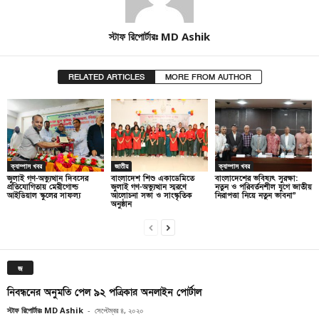
স্টাফ রিপোর্টারঃ MD Ashik
RELATED ARTICLES
MORE FROM AUTHOR
ক্যাম্পাস খবর
জাতীয়
ক্যাম্পাস খবর
জুলাই গণ-অভ্যুত্থান দিবসের
বাংলাদেশ শিশু একাডেমিতে
বাংলাদেশের ভবিষ্যৎ সুরক্ষা:
প্রতিযোগিতায় মেরীগোল্ড
জুলাই গণ-অভ্যুত্থান স্মরণে
নতুন ও পরিবর্তনশীল যুগে জাতীয়
আইডিয়াল স্কুলের সাফল্য
আলোচনা সভা ও সাংস্কৃতিক
নিরাপত্তা নিয়ে নতুন ভাবনা”
অনুষ্ঠান
জ
নিবন্ধনের অনুমতি পেল ৯২ পত্রিকার অনলাইন পোর্টাল
স্টাফ রিপোর্টারঃ MD Ashik
-
সেপ্টেম্বর ৪, ২০২০