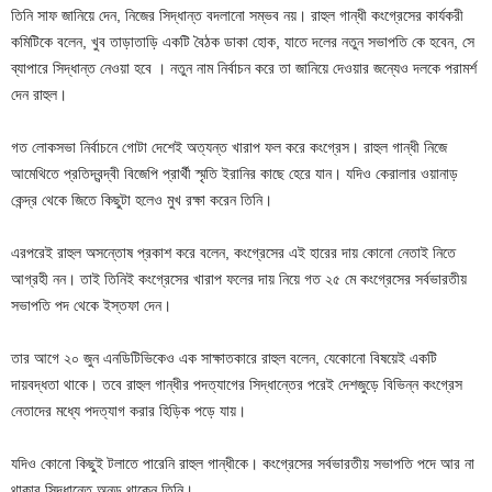
তিনি সাফ জানিয়ে দেন, নিজের সিদ্ধান্ত বদলানো সম্ভব নয়। রাহুল গান্ধী কংগ্রেসের কার্যকরী
কমিটিকে বলেন, খুব তাড়াতাড়ি একটি বৈঠক ডাকা হোক, যাতে দলের নতুন সভাপতি কে হবেন, সে
ব্যাপারে সিদ্ধান্ত নেওয়া হবে । নতুন নাম নির্বাচন করে তা জানিয়ে দেওয়ার জন্যেও দলকে পরামর্শ
দেন রাহুল।
গত লোকসভা নির্বাচনে গোটা দেশেই অত্যন্ত খারাপ ফল করে কংগ্রেস। রাহুল গান্ধী নিজে
আমেথিতে প্রতিদ্বন্দ্বী বিজেপি প্রার্থী স্মৃতি ইরানির কাছে হেরে যান। যদিও কেরালার ওয়ানাড়
কেন্দ্র থেকে জিতে কিছুটা হলেও মুখ রক্ষা করেন তিনি।
এরপরেই রাহুল অসন্তোষ প্রকাশ করে বলেন, কংগ্রেসের এই হারের দায় কোনো নেতাই নিতে
আগ্রহী নন। তাই তিনিই কংগ্রেসের খারাপ ফলের দায় নিয়ে গত ২৫ মে কংগ্রেসের সর্বভারতীয়
সভাপতি পদ থেকে ইস্তফা দেন।
তার আগে ২০ জুন এনডিটিভিকেও এক সাক্ষাতকারে রাহুল বলেন, যেকোনো বিষয়েই একটি
দায়বদ্ধতা থাকে। তবে রাহুল গান্ধীর পদত্যাগের সিদ্ধান্তের পরেই দেশজুড়ে বিভিন্ন কংগ্রেস
নেতাদের মধ্যে পদত্যাগ করার হিড়িক পড়ে যায়।
যদিও কোনো কিছুই টলাতে পারেনি রাহুল গান্ধীকে। কংগ্রেসের সর্বভারতীয় সভাপতি পদে আর না
থাকার সিদ্ধান্তে অনড় থাকেন তিনি।