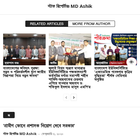
স্টাফ রিপোর্টারঃ MD Ashik
RELATED ARTICLES
MORE FROM AUTHOR
ক্যাম্পাস খবর
জাতীয়
আন্তর্জাতিক
বাংলাদেশের ভবিষ্যৎ সুরক্ষা:
জুলাই বিপ্লব স্মরণে মানারাত
বাংলাদেশ ইউনিভার্সিটিতে
নতুন ও পরিবর্তনশীল যুগে জাতীয়
ইউনিভার্সিটিতে পক্ষকালব্যাপী
‘একাডেমিক গবেষণায় কৃত্রিম
নিরাপত্তা নিয়ে নতুন ভাবনা”
কর্মসূচির বর্ণাঢ্য সমাপনী শহীদ
বুদ্ধিমত্তা’ শীর্ষক সেমিনার
শাকিল-আহনাফের চেতনায়
অনুষ্ঠিত
এগিয়ে যাওয়ার আহবান ড.
শফিকুল ইসলাম মাসুদ এমপি’র
জ
‘গ্রামীণ ফোনে প্রশাসক নিয়োগ দেবে সরকার’
স্টাফ রিপোর্টারঃ MD Ashik
-
ফেব্রুয়ারি ৩, ২০২০