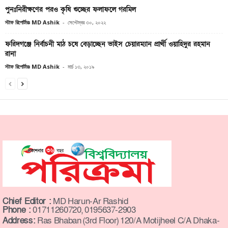
পুনঃনিরীক্ষণের পরও কৃষি গুচ্ছের ফলাফলে গরমিল
স্টাফ রিপোর্টারঃ MD Ashik
-
সেপ্টেম্বর ৩০, ২০২২
ফরিদগঞ্জে নির্বাচনী মাঠ চষে বেড়াচ্ছেন ভাইস চেয়ারম্যান প্রার্থী ওয়াহিদুর রহমান
রানা
স্টাফ রিপোর্টারঃ MD Ashik
-
মার্চ ১৩, ২০১৯
Chief Editor :
MD Harun-Ar Rashid
Phone :
01711260720, 0195637-2903
Address:
Ras Bhaban (3rd Floor) 120/A Motijheel C/A Dhaka-