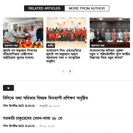
RELATED ARTICLES
MORE FROM AUTHOR
ক্যাম্পাস খবর
জাতীয়
ক্যাম্পাস খবর
জুলাই গণ-অভ্যুত্থান দিবসের
বাংলাদেশ শিশু একাডেমিতে
বাংলাদেশের ভবিষ্যৎ সুরক্ষা:
প্রতিযোগিতায় মেরীগোল্ড
জুলাই গণ-অভ্যুত্থান স্মরণে
নতুন ও পরিবর্তনশীল যুগে জাতীয়
আইডিয়াল স্কুলের সাফল্য
আলোচনা সভা ও সাংস্কৃতিক
নিরাপত্তা নিয়ে নতুন ভাবনা”
অনুষ্ঠান
জ
বিসিকে তথ্য অধিকার ‍বিষয়ক দিনব্যাপী প্রশিক্ষণ অনুষ্ঠিত
স্টাফ রিপোর্টারঃ MD Ashik
-
জানুয়ারি ১৯, ২০২২
সরকারি চাকুরেদের বেতন-ভাতা ২৮ মে
স্টাফ রিপোর্টারঃ MD Ashik
-
মে ২০, ২০১৯