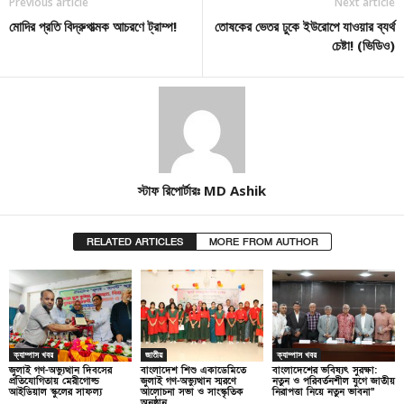
Previous article
Next article
মোদির প্রতি বিদ্রুপাত্মক আচরণে ট্রাম্প!
তোষকের ভেতর ঢুকে ইউরোপে যাওয়ার ব্যর্থ
চেষ্টা! (ভিডিও)
স্টাফ রিপোর্টারঃ MD Ashik
RELATED ARTICLES
MORE FROM AUTHOR
ক্যাম্পাস খবর
জাতীয়
ক্যাম্পাস খবর
জুলাই গণ-অভ্যুত্থান দিবসের
বাংলাদেশ শিশু একাডেমিতে
বাংলাদেশের ভবিষ্যৎ সুরক্ষা:
প্রতিযোগিতায় মেরীগোল্ড
জুলাই গণ-অভ্যুত্থান স্মরণে
নতুন ও পরিবর্তনশীল যুগে জাতীয়
আইডিয়াল স্কুলের সাফল্য
আলোচনা সভা ও সাংস্কৃতিক
নিরাপত্তা নিয়ে নতুন ভাবনা”
অনুষ্ঠান