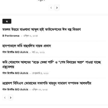
জ
মতলব উত্তরে মাওলানা আব্দুল হাই ফাউন্ডেশনের ঈদ বস্ত্র বিতরণ
B Porikroma
-
এপ্রিল ৩, ২০২৪
হাসপাতালে ভর্তি বাহুবলি’র নায়ক প্রভাস
স্টাফ রিপোর্টারঃ MD Ashik
-
মার্চ ২০, ২০২২
কবি খোরশেদ আলমের “রক্তে ভেজা শার্ট” ও “শেষ বিদায়ের অশ্রু” পাওয়া যাচ্ছে
গ্রন্থমেলায়
স্টাফ রিপোর্টারঃ MD Ashik
-
ফেব্রুয়ারি ৪, ২০২০
ত্রয়োদশ বিসিএস ফোরামের সভাপতি মাহবুব সাধারণ সম্পাদক আলমগীর
স্টাফ রিপোর্টারঃ MD Ashik
-
এপ্রিল ২৭, ২০২৫