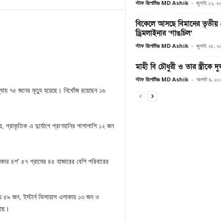
স্টাফ রিপোর্টারঃ MD Ashik
-
জুলাই ১২, ২
বিকেলে আসছে বিমানের তৃতীয় প
ড্রিমলাইনার ‘গাঙচিল’
স্টাফ রিপোর্টারঃ MD Ashik
-
জুলাই ২৫, ২
মাহী বি চৌধুরী ও তার স্ত্রীকে
স্টাফ রিপোর্টারঃ MD Ashik
-
আগস্ট ৪, ২০
ন্যায় ৭৫ জনের মৃত্যু হয়েছে। নিখোঁজ রয়েছেন ১৬
য়, প্রাকৃতিক এ দুর্যোগে প্রাণহানির পাশাপাশি ১২ জন
নকার ৪শ’ ৫৭ গ্রামের ৪৫ হাজারের বেশি পরিবারের
ায় ৫৯ জন, ইস্টার্ন ভিসায়াস এলাকায় ১৩ জন ও
েছে।