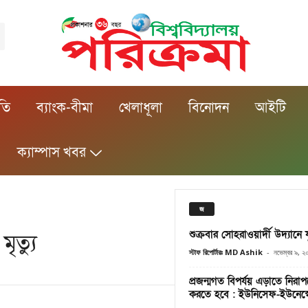
ীতি
ব্যাংক-বীমা
খেলাধূলা
বিনোদন
আইটি
ক্যাম্পাস খবর
জ
শুক্রবার সোহরাওয়ার্দী উদ্যানে
ৃত্যু
স্টাফ রিপোর্টারঃ MD Ashik
-
নভেম্বর ৯, ২
প্রজন্মগত বিপর্যয় এড়াতে নিরাপদে 
করতে হবে : ইউনিসেফ-ইউনেস্