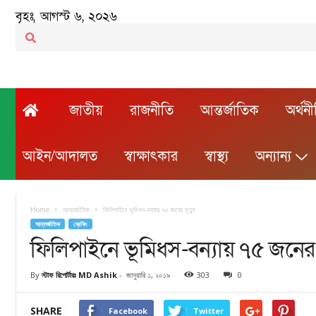
বৃহঃ, আগস্ট ৬, ২০২৬
জাতীয়
রাজনীতি
আন্তর্জাতিক
অর্থন
আইন/আদালত
স্বাক্ষাৎকার
স্বাস্থ্য
অন্যান্য
Home
আন্তর্জাতিক
ফিলিপাইনে ভূমিধস-বন্যায় ৭৫ জনের মৃত্যু
আন্তর্জাতিক
ব্রেকিং
ফিলিপাইনে ভূমিধস-বন্যায় ৭৫ জনের ম
By
স্টাফ রিপোর্টারঃ MD Ashik
-
জানুয়ারি ১, ২০১৯
303
0
SHARE
Facebook
Twitter