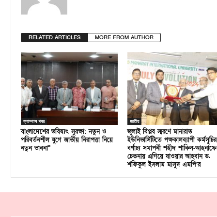
RELATED ARTICLES
MORE FROM AUTHOR
ক্যাম্পাস খবর
জাতীয়
বাংলাদেশের ভবিষ্যৎ সুরক্ষা: নতুন ও
জুলাই বিপ্লব স্মরণে মানারাত
পরিবর্তনশীল যুগে জাতীয় নিরাপত্তা নিয়ে
ইউনিভার্সিটিতে পক্ষকালব্যাপী কর্মসূচির
নতুন ভাবনা”
বর্ণাঢ্য সমাপনী শহীদ শাকিল-আহনাফে
চেতনায় এগিয়ে যাওয়ার আহবান ড.
শফিকুল ইসলাম মাসুদ এমপি’র