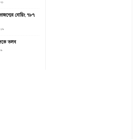
০২১
্রজন্মের বোয়িং ৭৮৭
০১৯
 দুদকে তলব
১৯