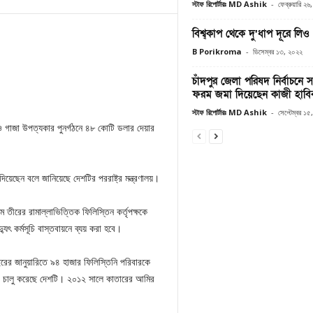
স্টাফ রিপোর্টারঃ MD Ashik
-
ফেব্রুয়ারি ২
বিশ্ব্কাপ থেকে দু’ধাপ দূরে লিও
B Porikroma
-
ডিসেম্বর ১৩, ২০২২
চাঁদপুর জেলা পরিষদ নির্বাচনে
ফরম জমা দিয়েছেন কাজী হাবি
স্টাফ রিপোর্টারঃ MD Ashik
-
সেপ্টেম্বর ১
ও গাজা উপত্যকার পুনর্গঠনে ৪৮ কোটি ডলার দেয়ার
দিয়েছেন বলে জানিয়েছে দেশটির পররাষ্ট্র মন্ত্রণালয়।
িম তীরের রামাল্লাভিত্তিক ফিলিস্তিন কর্তৃপক্ষকে
ৎ কর্মসূচি বাস্তবায়নে ব্যয় করা হবে।
রের জানুয়ারিতে ৯৪ হাজার ফিলিস্তিনি পরিবারকে
দ্রও চালু করেছে দেশটি। ২০১২ সালে কাতারের আমির