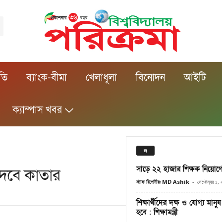
ীতি
ব্যাংক-বীমা
খেলাধূলা
বিনোদন
আইটি
ক্যাম্পাস খবর
জ
সাড়ে ২২ হাজার শিক্ষক নিয়োগে 
দেবে কাতার
স্টাফ রিপোর্টারঃ MD Ashik
-
সেপ্টেম্বর ১,
শিক্ষার্থীদের দক্ষ ও যোগ্য মান
হবে : শিক্ষামন্ত্রী