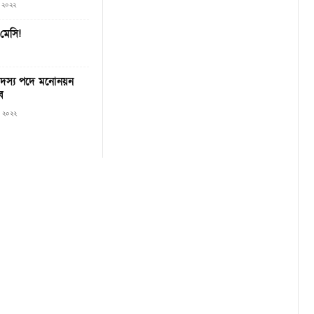
৬, ২০২২
 মেসি!
 সদস্য পদে মনোনয়ন
ব
৫, ২০২২