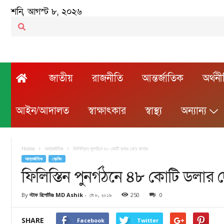
শনি, আগস্ট ৮, ২০২৬
জাতীয়
রাজনীতি
আন্তর্জাতিক
অর্থন
আইন/আদালত
স্বাক্ষাৎকার
স্বাস্থ্য
অন্যান্য
Home
আন্তর্জাতিক
ফিলিস্তিন পুনর্গঠনে ৪৮ কোটি ডলার দেবে কাতার
আন্তর্জাতিক
ব্রেকিং
ফিলিস্তিন পুনর্গঠনে ৪৮ কোটি ডলার 
By
স্টাফ রিপোর্টারঃ MD Ashik
-
মে ৮, ২০১৯
250
0
SHARE
Facebook
Twitter