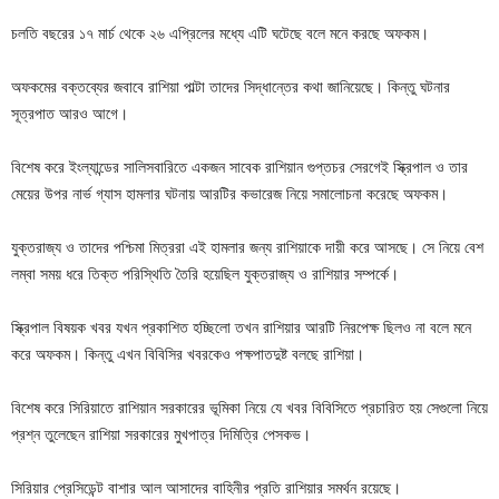
চলতি বছরের ১৭ মার্চ থেকে ২৬ এপ্রিলের মধ্যে এটি ঘটেছে বলে মনে করছে অফকম।
অফকমের বক্তব্যের জবাবে রাশিয়া পাল্টা তাদের সিদ্ধান্তের কথা জানিয়েছে। কিন্তু ঘটনার
সূত্রপাত আরও আগে।
বিশেষ করে ইংল্যান্ডের সালিসবারিতে একজন সাবেক রাশিয়ান গুপ্তচর সেরগেই স্ক্রিপাল ও তার
মেয়ের উপর নার্ভ গ্যাস হামলার ঘটনায় আরটির কভারেজ নিয়ে সমালোচনা করেছে অফকম।
যুক্তরাজ্য ও তাদের পশ্চিমা মিত্ররা এই হামলার জন্য রাশিয়াকে দায়ী করে আসছে। সে নিয়ে বেশ
লম্বা সময় ধরে তিক্ত পরিস্থিতি তৈরি হয়েছিল যুক্তরাজ্য ও রাশিয়ার সম্পর্কে।
স্ক্রিপাল বিষয়ক খবর যখন প্রকাশিত হচ্ছিলো তখন রাশিয়ার আরটি নিরপেক্ষ ছিলও না বলে মনে
করে অফকম। কিন্তু এখন বিবিসির খবরকেও পক্ষপাতদুষ্ট বলছে রাশিয়া।
বিশেষ করে সিরিয়াতে রাশিয়ান সরকারের ভূমিকা নিয়ে যে খবর বিবিসিতে প্রচারিত হয় সেগুলো নিয়ে
প্রশ্ন তুলেছেন রাশিয়া সরকারের মুখপাত্র দিমিত্রি পেসকভ।
সিরিয়ার প্রেসিডেন্ট বাশার আল আসাদের বাহিনীর প্রতি রাশিয়ার সমর্থন রয়েছে।