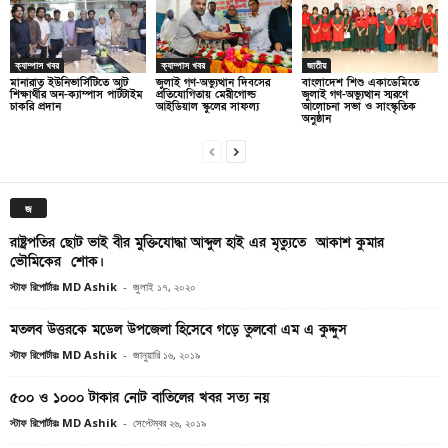
ক্যাম্পাস খবর
ক্যাম্পাস খবর
জাতীয়
মানারাত ইউনিভার্সিটিতে আট
জুলাই গণ-অভ্যুত্থান দিবসের
বাংলাদেশ শিশু একাডেমিতে
শিক্ষার্থীর অন-ক্যাম্পাস পার্টটাইম
প্রতিযোগিতায় মেরীগোল্ড
জুলাই গণ-অভ্যুত্থান স্মরণে
চাকরি প্রদান
আইডিয়াল স্কুলের সাফল্য
আলোচনা সভা ও সাংস্কৃতিক
অনুষ্ঠান
জ
রাষ্ট্রপতির ছোট ভাই বীর মুক্তিযোদ্ধা আব্দুল হাই এর মৃত্যুতে আকাশ কুমার
ভৌমিকের শোক।
স্টাফ রিপোর্টারঃ MD Ashik
-
জুলাই ১৭, ২০২০
মতলব উত্তরকে মডেল উপজেলা হিসেবে গড়ে তুলবো এম এ কুদ্দুস
স্টাফ রিপোর্টারঃ MD Ashik
-
জানুয়ারি ১৬, ২০১৯
৫০০ ও ১০০০ টাকার নোট বাতিলের খবর সত্য নয়
স্টাফ রিপোর্টারঃ MD Ashik
-
সেপ্টেম্বর ২৬, ২০১৯