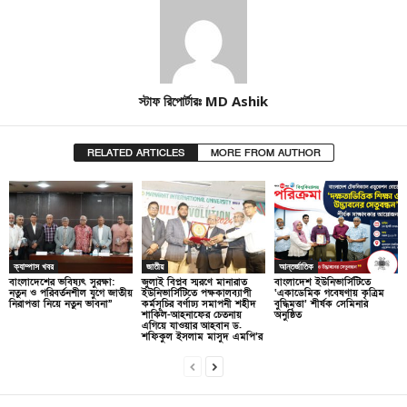
স্টাফ রিপোর্টারঃ MD Ashik
RELATED ARTICLES
MORE FROM AUTHOR
ক্যাম্পাস খবর
জাতীয়
আন্তর্জাতিক
বাংলাদেশের ভবিষ্যৎ সুরক্ষা:
জুলাই বিপ্লব স্মরণে মানারাত
বাংলাদেশ ইউনিভার্সিটিতে
নতুন ও পরিবর্তনশীল যুগে জাতীয়
ইউনিভার্সিটিতে পক্ষকালব্যাপী
‘একাডেমিক গবেষণায় কৃত্রিম
নিরাপত্তা নিয়ে নতুন ভাবনা”
কর্মসূচির বর্ণাঢ্য সমাপনী শহীদ
বুদ্ধিমত্তা’ শীর্ষক সেমিনার
শাকিল-আহনাফের চেতনায়
অনুষ্ঠিত
এগিয়ে যাওয়ার আহবান ড.
শফিকুল ইসলাম মাসুদ এমপি’র