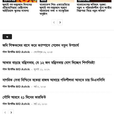
ক্যাম্পাস খবর
জাতীয়
ক্যাম্পাস খবর
জুলাই গণ-অভ্যুত্থান দিবসের
বাংলাদেশ শিশু একাডেমিতে
বাংলাদেশের ভবিষ্যৎ সুরক্ষা:
প্রতিযোগিতায় মেরীগোল্ড
জুলাই গণ-অভ্যুত্থান স্মরণে
নতুন ও পরিবর্তনশীল যুগে জাতীয়
আইডিয়াল স্কুলের সাফল্য
আলোচনা সভা ও সাংস্কৃতিক
নিরাপত্তা নিয়ে নতুন ভাবনা”
অনুষ্ঠান
জ
জবি শিক্ষকদের বাসে করে ক্যাম্পাসে গেলেন নতুন উপাচার্য
স্টাফ রিপোর্টারঃ MD Ashik
-
সেপ্টেম্বর ১৯, ২০২৪
আকার বাড়ছে মন্ত্রিসভার, যে ১২ জন মন্ত্রিসভায় যোগ দিচ্ছেন শিগগিরই!
স্টাফ রিপোর্টারঃ MD Ashik
-
জুলাই ১১, ২০১৯
নাগরিক সেবা নিশ্চিতে বকেয়া রাজস্ব আদায়ে গতিশীলতা আনতে চায় ডিএসসিসি
স্টাফ রিপোর্টারঃ MD Ashik
-
মার্চ ৫, ২০২৫
সৌদি আরবে ২১ দিনের কারফিউ
স্টাফ রিপোর্টারঃ MD Ashik
-
মার্চ ২৩, ২০২০