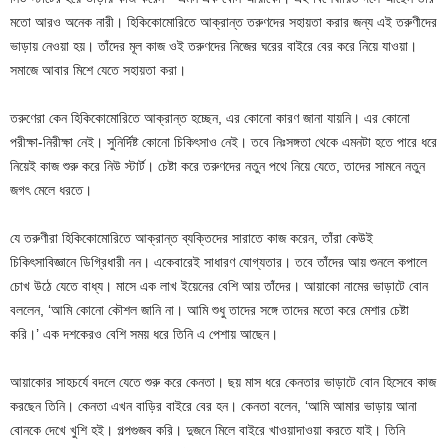
মতো আরও অনেক নারী। হিকিকোমোরিতে আক্রান্ত তরুণদের সহায়তা করার জন্য এই তরুণীদের
ভাড়ায় নেওয়া হয়। তাঁদের মূল কাজ ওই তরুণদের নিজের ঘরের বাইরে বের করে নিয়ে যাওয়া।
সমাজে আবার মিশে যেতে সহায়তা করা।
তরুণেরা কেন হিকিকোমোরিতে আক্রান্ত হচ্ছেন, এর কোনো কারণ জানা যায়নি। এর কোনো
পরীক্ষা-নিরীক্ষা নেই। সুনির্দিষ্ট কোনো চিকিৎসাও নেই। তবে নিঃসঙ্গতা থেকে এমনটা হতে পারে ধরে
নিয়েই কাজ শুরু করে নিউ স্টার্ট। চেষ্টা করে তরুণদের নতুন পথে নিয়ে যেতে, তাদের সামনে নতুন
জগৎ মেলে ধরতে।
যে তরুণীরা হিকিকোমোরিতে আক্রান্ত ব্যক্তিদের সারাতে কাজ করেন, তাঁরা কেউই
চিকিৎসাবিজ্ঞানে ডিগ্রিধারী নন। একেবারেই সাধারণ যোগ্যতার। তবে তাঁদের আয় শুনলে কপালে
চোখ উঠে যেতে বাধ্য। মাসে এক লাখ ইয়েনের বেশি আয় তাঁদের। আয়াকো নামের ভাড়াটে বোন
বললেন, ‘আমি কোনো কৌশল জানি না। আমি শুধু তাদের সঙ্গে তাদের মতো করে মেশার চেষ্টা
করি।’ এক দশকেরও বেশি সময় ধরে তিনি এ পেশায় আছেন।
আয়াকোর সাহচর্যে বদলে যেতে শুরু করে কেনতা। ছয় মাস ধরে কেনতার ভাড়াটে বোন হিসেবে কাজ
করছেন তিনি। কেনতা এখন বাড়ির বাইরে বের হন। কেনতা বলেন, ‘আমি আমার ভাড়ায় আনা
বোনকে দেখে খুশি হই। গল্পগুজব করি। দুজনে মিলে বাইরে খাওয়াদাওয়া করতে যাই। তিনি