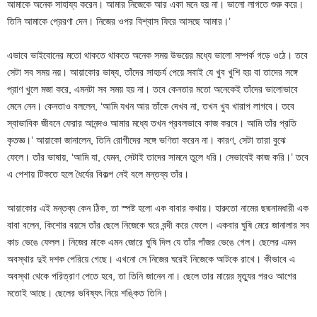
আমাকে অনেক সাহায্য করেন। আমার নিজেকে আর একা মনে হয় না। ভালো লাগতে শুরু করে।
তিনি আমাকে প্রেরণা দেন। নিজের ওপর বিশ্বাস ফিরে আসছে আমার।’
এভাবে ভাইবোনের মতো থাকতে থাকতে অনেক সময় উভয়ের মধ্যে ভালো সম্পর্ক গড়ে ওঠে। তবে
সেটা সব সময় নয়। আয়াকোর ভাষ্য, তাঁদের সাহচর্য পেয়ে সবাই যে খুব খুশি হয় বা তাদের সঙ্গে
প্রাণ খুলে মজা করে, এমনটা সব সময় হয় না। তবে কেনতার মতো অনেকেই তাঁদের ভালোভাবে
মেনে নেন। কেনতাও বললেন, ‘আমি যখন আর তাঁকে দেখব না, তখন খুব খারাপ লাগবে। তবে
স্বাভাবিক জীবনে ফেরার আনন্দও আমার মধ্যে তখন প্রবলভাবে কাজ করবে। আমি তাঁর প্রতি
কৃতজ্ঞ।’ আয়াকো জানালেন, তিনি রোগীদের সঙ্গে ভণিতা করেন না। কারণ, সেটা তারা বুঝে
ফেলে। তাঁর ভাষায়, ‘আমি যা, যেমন, সেটাই তাদের সামনে তুলে ধরি। সেভাবেই কাজ করি।’ তবে
এ পেশায় টিকতে হলে ধৈর্যের বিকল্প নেই বলে মন্তব্য তাঁর।
আয়াকোর এই মন্তব্য কেন ঠিক, তা স্পষ্ট হলো এক বাবার কথায়। হারুতো নামের ছদ্মনামধারী এক
বাবা বলেন, কিশোর বয়সে তাঁর ছেলে নিজেকে ঘরে বন্দী করে ফেলে। একবার ঘুষি মেরে জানালার সব
কাচ ভেঙে ফেলল। নিজের মাকে এমন জোরে ঘুষি দিল যে তাঁর পাঁজর ভেঙে গেল। ছেলের এমন
অবস্থার দুই দশক পেরিয়ে গেছে। এখনো সে নিজের ঘরেই নিজেকে আটকে রাখে। কীভাবে এ
অবস্থা থেকে পরিত্রাণ পেতে হবে, তা তিনি জানেন না। ছেলে তার মায়ের মৃত্যুর পরও আগের
মতোই আছে। ছেলের ভবিষ্যৎ নিয়ে শঙ্কিত তিনি।