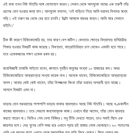
এই বাবা তখন নিউ স্টার্টের সঙ্গে যোগাযোগ করেন। সেখান থেকে আৎসুকো নামের এক তরুণী তাঁর
ছেলের বোন হওয়ার জন্য যান। আৎসুকো বললেন, ‘ওই বাড়িতে গিয়ে আমি ভয়াবহ বিপদের মধ্যে
পড়ি। ওই তরুণ ঘর থেকে বের হতে চাননি। উল্টো আমাকে মারধর করেন। আমি আর সেখানে
যাইনি।’
ঠিক কী কারণে হিকিকোমোরি হয়, তার কারণ বেশ জটিল। কেনতার ক্ষেত্রে বিদ্যালয়ে হাসিঠাট্টার
শিকার হওয়ার বিষয়টি কাজ করেছে। বিষণ্নতা, মাত্রাতিরিক্ত চাপ থেকেও এমনটা হতে পারে।
তবে একেকজনের লক্ষণ একেক রকম হয়।
মনোবিজ্ঞানী তামাকি সাইতো বলেন, জাপানে গৃহহীন মানুষের সংখ্যা ১০ হাজারের কম। অথচ
হিকিকোমোরিতে আক্রান্তের সংখ্যা কয়েক লাখ। অনেকে ভাবেন, হিকিকোমোরিতে আক্রান্তরা
অলস। আবার কেউ কেউ ভাবেন, তাঁরা বিপজ্জনক কিংবা তাঁরা ভয়াবহ অপরাধী হতে যাচ্ছে।
আসলে বিষয়টা এমন না।
ভাড়ায় বোন সরবরাহের পাশাপাশি ভাড়ায় থাকার ব্যবস্থাও আছে নিউ স্টার্টের। আছে খণ্ডকালীন
কাজের ব্যবস্থাও। তবে সেগুলো জনসেবামূলক কাজ। এখানে যাঁরা আসেন, তাঁরা ফোন ব্যবহার
করতে পারেন না। ভিডিও গেম খেলা নিষিদ্ধ। শুধু টিভি দেখতে পারেন, তাও সবাই মিলে এক
জায়গায় বসে। দেড় যুগের বেশি সময় ধরে এখানে প্রায় দুই হাজার লোক থেকেছেন। ৮০ শতাংশের
বেশি এক বছরের মতো এখানে থেকে স্বাভাবিক হয়ে বাড়ি ফিরে গেছেন। মিশে গেছেন মূল