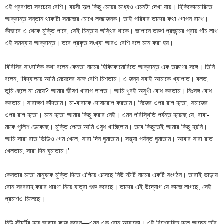
এই প্রবণতা সবচেয়ে বেশি। বয়সী অল্প কিছু মেয়ের মধ্যেও এমনটা দেখা যায়। হিকিকোমোরিতে
আক্রান্ত সন্তান থাকাটা সমাজের চোখে লজ্জাজনক। তাই পরিবার তাদের কথা গোপন রাখে।
কীভাবে এ থেকে মুক্তি পাবে, সেই চিন্তায় অস্থির থাকে। জাপানে তরুণ প্রজন্মের প্রায় পাঁচ লাখ
এই সমস্যায় আক্রান্ত। তবে প্রকৃত সংখ্যা আরও বেশি বলে মনে করা হয়।
বিবিসির সাংবাদিক কথা বলেন কেনতা নামের হিকিকোমোরিতে আক্রান্ত এক তরুণের সঙ্গে। তিনি
বলেন, ‘বিদ্যালয়ে আমি মেয়েদের সঙ্গে বেশি মিশতাম। এ জন্য সবাই আমাকে খ্যাপাত। বলত,
তুমি ছেলে না মেয়ে? আমার ভীষণ খারাপ লাগত। আমি খুবই অসুখী বোধ করতাম। নিঃসঙ্গ বোধ
করতাম। সারাক্ষণ কাঁদতাম। মা-বাবাকে দোষারোপ করতাম। নিজের ওপর রাগ হতো, সমাজের
ওপর রাগ হতো। মনে হতো আমার কিছু করার নেই। এমন পরিস্থিতি পর্যন্ত হয়েছে যে, বাবা-
মাকে পুলিশ ডেকেছে। মুক্তি পেতে আমি ওষুধ খাচ্ছিলাম। তবে কিছুতেই আমার কিছু হয়নি।
আমি সারা রাত ভিডিও গেম খেলে, সারা দিন ঘুমাতাম। সন্ধ্যা পর্যন্ত ঘুমাতাম। আবার সারা রাত
খেলতাম, সারা দিন ঘুমাতাম।’
কেনতার মতো মানুষকে মুক্তি দিতে এগিয়ে এসেছে নিউ স্টার্ট নামের একটি সংগঠন। তারাই ভাড়ায়
বোন সরবরাহ করার ধারণা নিয়ে যাত্রা শুরু করেছে। তাদের এই উদ্যোগ যে কাজে লাগছে, সেই
প্রমাণও মিলেছে।
নিউ স্টার্টের হয়ে ভাড়ায় কাজ করেন—এমন এক বোন আয়াকো। এই বিশেষায়িত দলে আছেন তাঁর