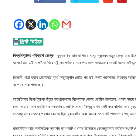
বিশ্ববিদ্যালয় পরিক্রমা ডেস্ক
: যুক্তরাষ্ট্র আর রাশিয়ার মধ্যে দ্বন্দ্বের নতুন কেন্দ্র হয়
আমেরিকার এই দেশটিকে ঘিরে দুই পরাশক্তির নানা পদক্ষেপে সেখানকার সংকট আরো ঘনীভূত
বিরোধী নেতা হুয়ান গুয়াইদোর ব্যর্থ অভ্যুত্থান চেষ্টার পর দুই দেশই পরস্পরের বিরুদ্ধে অ
ব্যাপারে নাক গলাচ্ছে।
আমেরিকান থিংক ট্যাংক র্যালন্ড কর্পোরেশনের বিশ্লেষক জেমস ডোবিন্স বলেছেন, একটা সময়
নেতা মাদুরো আর গুয়াইদোর মধ্যকার একটি বিরোধ। কিন্তু এখন সেটা বরং রাশিয়া আর যুক্ত
ভেনেজুয়েলার তেলের প্রধান ক্রেতা ছিল যুক্তরাষ্ট্র এবং অনেক তেল পরিশোধনাগার শুধু
রাজনৈতিক আর অর্থনৈতিক স্বার্থের ব্যাপারটি এখানে মিলেমিশে ভেনেজুয়েলায় বর্তমান সংকট
(১৯৯৯-২০১৩) ওয়াশিংটন এবং কারাকাসের মধ্যে মাঝেমাঝে উত্তেজনা হয়েছে, কিন্তু দুই 