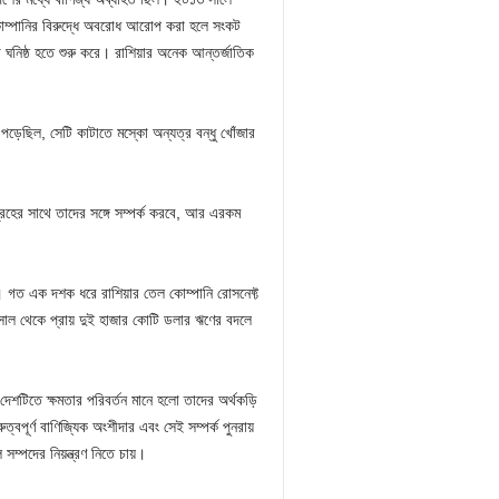
 কোম্পানির বিরুদ্ধে অবরোধ আরোপ করা হলে সংকট
ো ঘনিষ্ঠ হতে শুরু করে। রাশিয়ার অনেক আন্তর্জাতিক
 পড়েছিল, সেটি কাটাতে মস্কো অন্যত্র বন্ধু খোঁজার
গ্রহের সাথে তাদের সঙ্গে সম্পর্ক করবে, আর এরকম
করে। গত এক দশক ধরে রাশিয়ার তেল কোম্পানি রোসনেফ্ট
সাল থেকে প্রায় দুই হাজার কোটি ডলার ঋণের বদলে
েশটিতে ক্ষমতার পরিবর্তন মানে হলো তাদের অর্থকড়ি
ত্বপূর্ণ বাণিজ্যিক অংশীদার এবং সেই সম্পর্ক পুনরায়
্পদের নিয়ন্ত্রণ নিতে চায়।