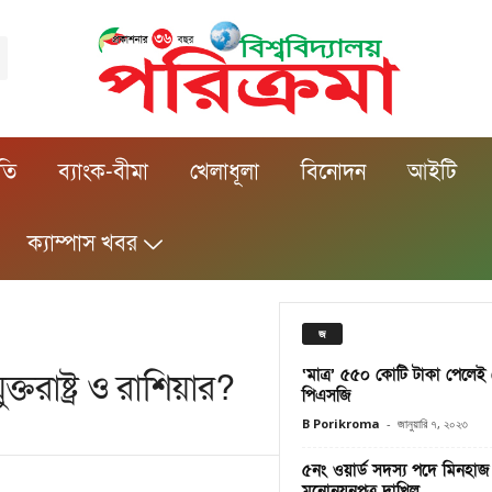
ীতি
ব্যাংক-বীমা
খেলাধূলা
বিনোদন
আইটি
ক্যাম্পাস খবর
জ
‘মাত্র’ ৫৫০ কোটি টাকা পেলেই
তরাষ্ট্র ও রাশিয়ার?
পিএসজি
B Porikroma
-
জানুয়ারি ৭, ২০২৩
৫নং ওয়ার্ড সদস্য পদে মিনহাজ 
মনোনয়নপত্র দাখিল