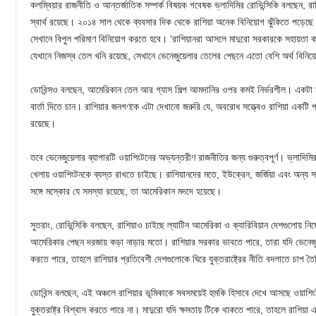
কলম্বিয়ার রাজনীতি ও আন্তর্জাতিক সম্পর্ক বিষয়ক গবেষক ভ্লাদিমির রোভিন্সিকি বলছেন, রা
স্বার্থ রয়েছে। ২০১৪ সাল থেকে ব্যবসার দিক থেকে রাশিয়া অনেক বিনিয়োগ ঝুঁকিতে পড়ে
সেখানে বিপুল পরিমাণ বিনিয়োগ করতে হবে। ‘রাশিয়ানরা আসলে মাদুরো সরকারকে সহায়তা 
যেখানে নিজস্ব তেল খনি রয়েছে, সেখানে ভেনেজুয়েলার তেলের পেছনে এতো বেশি অর্থ বিনি
ডোবিন্সও বলছেন, আমেরিকান তেল আর গ্যাস শিল্প আমদানির ওপর কমই নির্ভরশীল। একটা মূ
বার্তা দিতে চান। রাশিয়ার জনগণকে এটা দেখানো জরুরি যে, অবরোধ সত্ত্বেও রাশিয়া একটি প
রয়েছে।
তবে ভেনেজুয়েলার ব্যাপারটি ওয়াশিংটনের অভ্যন্তরীণ রাজনীতির জন্য গুরুত্বপূর্ণ। ভ্লাদিম
খেলায় ওয়াশিংটনকে ব্যস্ত রাখতে চাইছে। রাশিয়ানদের মতে, ইউক্রেন, জর্জিয়া এবং অন্
সঙ্গে মস্কোর যে সমস্যা রয়েছে, তা আমেরিকান মদদে হয়েছে।
সুতরাং, রোভিন্সিকি বলছেন, রাশিয়াও চাইছে ল্যাটিন আমেরিকা ও ক্যারিবিয়ান দেশগুলোয় ন
আমেরিকার পেছন দরজায় কড়া নাড়ার মতো। রাশিয়ার সরকার ভাবতে পারে, তারা যদি ভেনেজ
করতে পারে, তাহলে রাশিয়ার প্রতিবেশী দেশগুলোকে ঘিরে যুক্তরাষ্ট্রের নীতি বদলাতে চাপ 
ডোবিন্স বলছেন, এই অঞ্চলে রাশিয়ার ভূমিকাকে সবসময়েই হুমকি হিসাবে দেখে আসছে ওয়াশি
যুক্তরাষ্ট্র বিশ্বাস করতে পারে না। মাদুরো যদি ক্ষমতায় টিকে থাকতে পারে, তাহলে রাশিয়