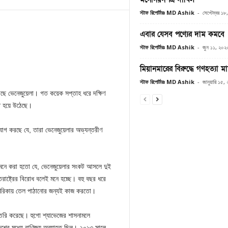
স্টাফ রিপোর্টারঃ MD Ashik
-
সেপ্টেম্বর ১
এবার যেসব পণ্যের দাম কমবে
স্টাফ রিপোর্টারঃ MD Ashik
-
জুন ১১, ২০২
মিয়ানমারের বিরুদ্ধে গণহত্যা ম
স্টাফ রিপোর্টারঃ MD Ashik
-
জানুয়ারি ১৫,
ে উঠেছে ভেনেজুয়েলা। গত কয়েক সপ্তাহ ধরে দক্ষিণ
 হয়ে উঠেছে।
ভিযোগ করছে যে, তারা ভেনেজুয়েলার অভ্যন্তরীণ
ে মনে করা হতো যে, ভেনেজুয়েলার সংকট আসলে দুই
রাষ্ট্রের বিরোধ বলেই মনে হচ্ছে। বহু বছর ধরে
 আমেরিকায় তেল পাঠানোর জন্যই কাজ করতো।
 তৈরি করেছে। হুগো শ্যাভেজের শাসনামলে
দেশের মধ্যে বাণিজ্য অব্যাহত ছিল। ২০১৩ সালে