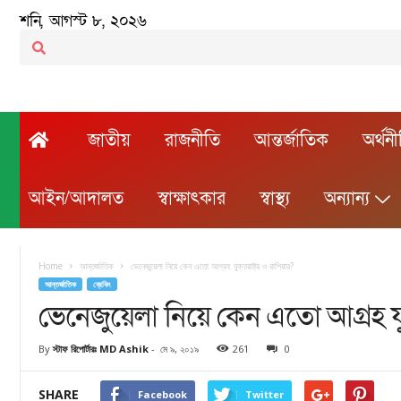
শনি, আগস্ট ৮, ২০২৬
জাতীয়
রাজনীতি
আন্তর্জাতিক
অর্থন
আইন/আদালত
স্বাক্ষাৎকার
স্বাস্থ্য
অন্যান্য
Home
আন্তর্জাতিক
ভেনেজুয়েলা নিয়ে কেন এতো আগ্রহ যুক্তরাষ্ট্র ও রাশিয়ার?
আন্তর্জাতিক
ব্রেকিং
ভেনেজুয়েলা নিয়ে কেন এতো আগ্রহ যুক্
By
স্টাফ রিপোর্টারঃ MD Ashik
-
মে ৯, ২০১৯
261
0
SHARE
Facebook
Twitter