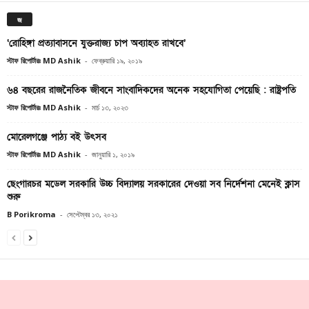
জ
‘রোহিঙ্গা প্রত্যাবাসনে যুক্তরাজ্য চাপ অব্যাহত রাখবে’
স্টাফ রিপোর্টারঃ MD Ashik
-
ফেব্রুয়ারি ১৯, ২০১৯
৬৪ বছরের রাজনৈতিক জীবনে সাংবাদিকদের অনেক সহযোগিতা পেয়েছি : রাষ্ট্রপতি
স্টাফ রিপোর্টারঃ MD Ashik
-
মার্চ ১৩, ২০২৩
মোরেলগঞ্জে পাঠ্য বই উৎসব
স্টাফ রিপোর্টারঃ MD Ashik
-
জানুয়ারি ১, ২০১৯
ছেংগারচর মডেল সরকারি উচ্চ বিদ্যালয় সরকারের দেওয়া সব নির্দেশনা মেনেই ক্লাস
শুরু
B Porikroma
-
সেপ্টেম্বর ১৩, ২০২১