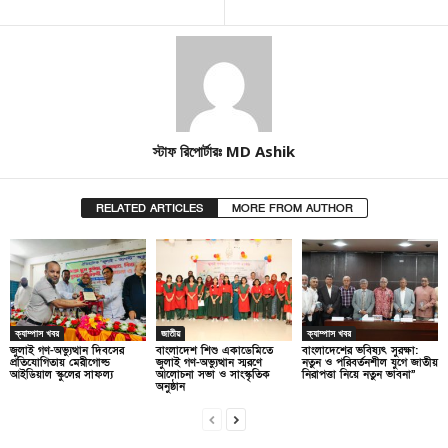
স্টাফ রিপোর্টারঃ MD Ashik
RELATED ARTICLES
MORE FROM AUTHOR
ক্যাম্পাস খবর
জাতীয়
ক্যাম্পাস খবর
জুলাই গণ-অভ্যুত্থান দিবসের
বাংলাদেশ শিশু একাডেমিতে
বাংলাদেশের ভবিষ্যৎ সুরক্ষা:
প্রতিযোগিতায় মেরীগোল্ড
জুলাই গণ-অভ্যুত্থান স্মরণে
নতুন ও পরিবর্তনশীল যুগে জাতীয়
আইডিয়াল স্কুলের সাফল্য
আলোচনা সভা ও সাংস্কৃতিক
নিরাপত্তা নিয়ে নতুন ভাবনা”
অনুষ্ঠান