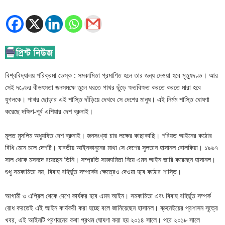
বিশ্ববিদ্যালয় পরিক্রমা ডেস্ক : সমকামিতা প্রমাণিত হলে তার জন্য দেওয়া হবে মৃত্যুদণ্ড। আর
সেই দণ্ডের বীভৎসতা জনসমক্ষে তুলে ধরতে পাথর ছুঁড়ে ক্ষতবিক্ষত করতে করতে মারা হবে
যুগলকে। পাথর ছোড়ার এই শাস্তি দাঁড়িয়ে দেখবে সে দেশের মানুষ। এই নির্মম শাস্তি ঘোষণা
করেছে দক্ষিণ-পূর্ব এশিয়ার দেশ ব্রুনাই।
মূলত মুসলিম অধ্যুষিত দেশ ব্রুনাই। জনসংখ্যা চার লক্ষের কাছাকাছি। শরিয়ত আইনের কঠোর
বিধি মেনে চলে দেশটি। যাবতীয় আইনকানুনের মাথা সে দেশের সুলতান হাসানল বোলকিয়া। ১৯৬৭
সাল থেকে মসনদে রয়েছেন তিনি। সম্প্রতি সমকামিতা নিয়ে এমন আইন জারি করেছেন হাসানল।
শুধু সমকামিতা নয়, বিবাহ বহির্ভূত সম্পর্কের ক্ষেত্রেও দেওয়া হবে কঠোর শাস্তি।
আগামী ৩ এপ্রিল থেকে দেশে কার্যকর হবে এমন আইন। সমকামিতা এবং বিবাহ বহির্ভুত সম্পর্ক
রোধ করতেই এই আইন কার্যকরী করা হচ্ছে বলে জানিয়েছেন হাসানল। ব্রুনেইয়ের প্রশাসন সূত্রে
খবর, এই আইনটি প্রণয়নের কথা প্রথম ঘোষণা করা হয় ২০১৪ সালে। পরে ২০১৮ সালে