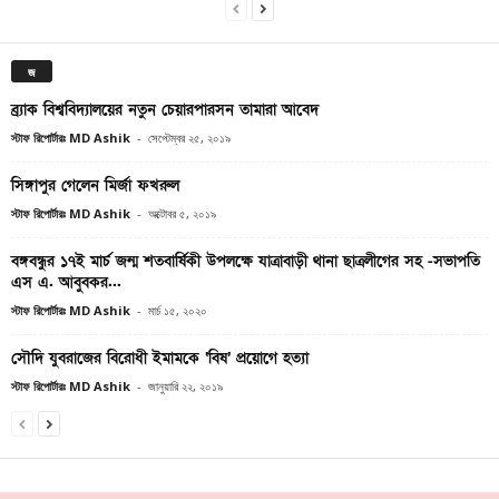
জ
ব্র্যাক বিশ্ববিদ্যালয়ের নতুন চেয়ারপারসন তামারা আবেদ
স্টাফ রিপোর্টারঃ MD Ashik
-
সেপ্টেম্বর ২৫, ২০১৯
সিঙ্গাপুর গেলেন মির্জা ফখরুল
স্টাফ রিপোর্টারঃ MD Ashik
-
অক্টোবর ৫, ২০১৯
বঙ্গবন্ধুর ১৭ই মার্চ জন্ম শতবার্ষিকী উপলক্ষে যাত্রাবাড়ী থানা ছাত্রলীগের সহ -সভাপতি
এস এ. আবুবকর...
স্টাফ রিপোর্টারঃ MD Ashik
-
মার্চ ১৫, ২০২০
সৌদি যুবরাজের বিরোধী ইমামকে ‘বিষ’ প্রয়োগে হত্যা
স্টাফ রিপোর্টারঃ MD Ashik
-
জানুয়ারি ২২, ২০১৯