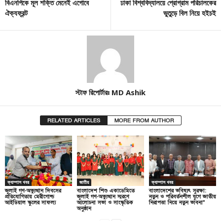
বিএনপিকে মূল শক্তি মেনেই এগোবে
ঢাকা বিশ্ববিদ্যালয়ে প্রোগ্রাম পরিচালকের
ঐক্যফ্রন্ট
ভুতুড়ে বিল নিয়ে হইচই
স্টাফ রিপোর্টারঃ MD Ashik
RELATED ARTICLES
MORE FROM AUTHOR
ক্যাম্পাস খবর
জাতীয়
ক্যাম্পাস খবর
জুলাই গণ-অভ্যুত্থান দিবসের
বাংলাদেশ শিশু একাডেমিতে
বাংলাদেশের ভবিষ্যৎ সুরক্ষা:
প্রতিযোগিতায় মেরীগোল্ড
জুলাই গণ-অভ্যুত্থান স্মরণে
নতুন ও পরিবর্তনশীল যুগে জাতীয়
আইডিয়াল স্কুলের সাফল্য
আলোচনা সভা ও সাংস্কৃতিক
নিরাপত্তা নিয়ে নতুন ভাবনা”
অনুষ্ঠান