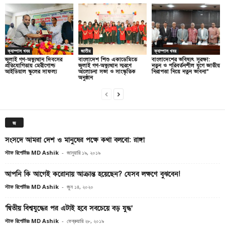
ক্যাম্পাস খবর
জাতীয়
ক্যাম্পাস খবর
জুলাই গণ-অভ্যুত্থান দিবসের
বাংলাদেশ শিশু একাডেমিতে
বাংলাদেশের ভবিষ্যৎ সুরক্ষা:
প্রতিযোগিতায় মেরীগোল্ড
জুলাই গণ-অভ্যুত্থান স্মরণে
নতুন ও পরিবর্তনশীল যুগে জাতীয়
আইডিয়াল স্কুলের সাফল্য
আলোচনা সভা ও সাংস্কৃতিক
নিরাপত্তা নিয়ে নতুন ভাবনা”
অনুষ্ঠান
জ
সংসদে আমরা দেশ ও মানুষের পক্ষে কথা বলবো: রাঙ্গা
স্টাফ রিপোর্টারঃ MD Ashik
-
জানুয়ারি ১৯, ২০১৯
আপনি কি আগেই করোনায় আক্রান্ত হয়েছেন? যেসব লক্ষণে বুঝবেন!
স্টাফ রিপোর্টারঃ MD Ashik
-
জুন ১৪, ২০২০
‘দ্বিতীয় বিশ্বযুদ্ধের পর এটাই হবে সবচেয়ে বড় যুদ্ধ’
স্টাফ রিপোর্টারঃ MD Ashik
-
ফেব্রুয়ারি ২৮, ২০১৯