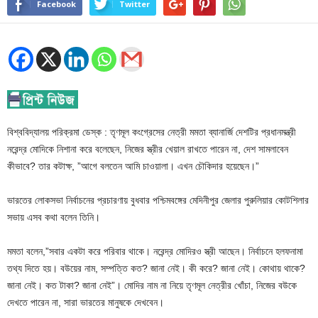
Facebook
Twitter
বিশ্ববিদ্যালয় পরিক্রমা ডেস্ক : তৃণমূল কংগ্রেসের নেত্রী মমতা ব্যানার্জি দেশটির প্রধানমন্ত্রী
নরেন্দ্র মোদিকে নিশানা করে বলেছেন, নিজের স্ত্রীর খেয়াল রাখতে পারেন না, দেশ সামলাবেন
কীভাবে? তার কটাক্ষ, ”আগে বলতেন আমি চাওয়ালা। এখন চৌকিদার হয়েছেন।”
ভারতের লোকসভা নির্বাচনের প্রচারণায় বুধবার পশ্চিমবঙ্গের মেদিনীপুর জেলার পুরুলিয়ার কোটশিলার
সভায় এসব কথা বলেন তিনি।
মমতা বলেন,”সবার একটা করে পরিবার থাকে। নরেন্দ্র মোদিরও স্ত্রী আছেন। নির্বাচনে হলফনামা
তথ্য দিতে হয়। বউয়ের নাম, সম্পত্তি কত? জানা নেই। কী করে? জানা নেই। কোথায় থাকে?
জানা নেই। কত টাকা? জানা নেই”। মোদির নাম না নিয়ে তৃণমূল নেত্রীর খোঁচা, নিজের বউকে
দেখতে পারেন না, সারা ভারতের মানুষকে দেখবেন।