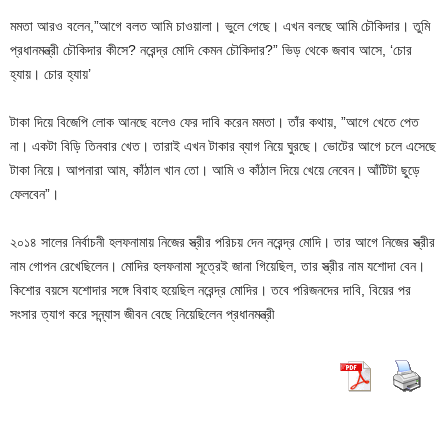
মমতা আরও বলেন,”আগে বলত আমি চাওয়ালা। ভুলে গেছে। এখন বলছে আমি চৌকিদার। তুমি
প্রধানমন্ত্রী চৌকিদার কীসে? নরেন্দ্র মোদি কেমন চৌকিদার?” ভিড় থেকে জবাব আসে, ‘চোর
হ্যায়। চোর হ্যায়’
টাকা দিয়ে বিজেপি লোক আনছে বলেও ফের দাবি করেন মমতা। তাঁর কথায়, ”আগে খেতে পেত
না। একটা বিড়ি তিনবার খেত। তারাই এখন টাকার ব্যাগ নিয়ে ঘুরছে। ভোটের আগে চলে এসেছে
টাকা নিয়ে। আপনারা আম, কাঁঠাল খান তো। আমি ও কাঁঠাল দিয়ে খেয়ে নেবেন। আঁটিটা ছুড়ে
ফেলবেন”।
২০১৪ সালের নির্বাচনী হলফনামায় নিজের স্ত্রীর পরিচয় দেন নরেন্দ্র মোদি। তার আগে নিজের স্ত্রীর
নাম গোপন রেখেছিলেন। মোদির হলফনামা সূত্রেই জানা গিয়েছিল, তার স্ত্রীর নাম যশোদা বেন।
কিশোর বয়সে যশোদার সঙ্গে বিবাহ হয়েছিল নরেন্দ্র মোদির। তবে পরিজনদের দাবি, বিয়ের পর
সংসার ত্যাগ করে সন্ন্যাস জীবন বেছে নিয়েছিলেন প্রধানমন্ত্রী